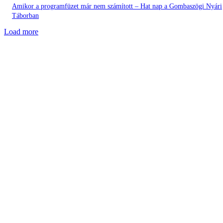
Amikor a programfüzet már nem számított – Hat nap a Gombaszögi Nyári
Táborban
Load more