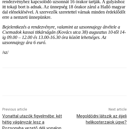
rendezvényhez kapcsolódó uzsonnát 16 órakor tartják. A gulyáshoz
itt tokaji bort is adnak. Az ünnepség 18 órakor zárul a Halló magyar
dal eléneklésével. A szervezők szeretettel várnak minden érdeklődőt
erre a nemzeti ünnepünkre.
Bejelentkezés a rendezvényre, valamint az uzsonnajegy átvétele a
Csemadok kassai titkárságán (
Kovács utca 38)
augusztus 10-től 14-
ig 09.00 – 12.00 és 13.00-16.30 óra között lehetséges. Az
uzsonnajegy ára 6 euró.
/sz/
Previous article
Next article
Vonattal utazók figyelmébe: két
Megoldódni látszik az éjjeli
hétig vágányzár lesz a
helikopterzajok ügye?
Pozsonyba vezető déli vonalon