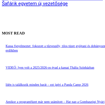
Šafárik egyetem új vezetősége
MOST READ
Kassa figyelmeztet: fokozott a tűzveszély, tilos tüzet gyújtani és dohányozn
erdőkben
VIDEÓ: lyen volt a 2025/2026-os évad a kassai Thália Színházban
Idén is találkozik minden barát – ezt ígéri a Panda Camp 2026
Amikor a programfüzet már nem számított – Hat nap a Gombaszögi Nyári