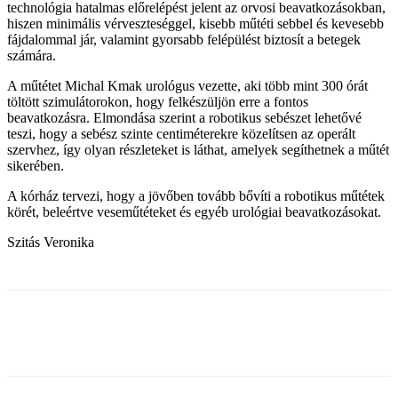
technológia hatalmas előrelépést jelent az orvosi beavatkozásokban,
hiszen minimális vérveszteséggel, kisebb műtéti sebbel és kevesebb
fájdalommal jár, valamint gyorsabb felépülést biztosít a betegek
számára.
A műtétet Michal Kmak urológus vezette, aki több mint 300 órát
töltött szimulátorokon, hogy felkészüljön erre a fontos
beavatkozásra. Elmondása szerint a robotikus sebészet lehetővé
teszi, hogy a sebész szinte centiméterekre közelítsen az operált
szervhez, így olyan részleteket is láthat, amelyek segíthetnek a műtét
sikerében.
A kórház tervezi, hogy a jövőben tovább bővíti a robotikus műtétek
körét, beleértve veseműtéteket és egyéb urológiai beavatkozásokat.
Szitás Veronika