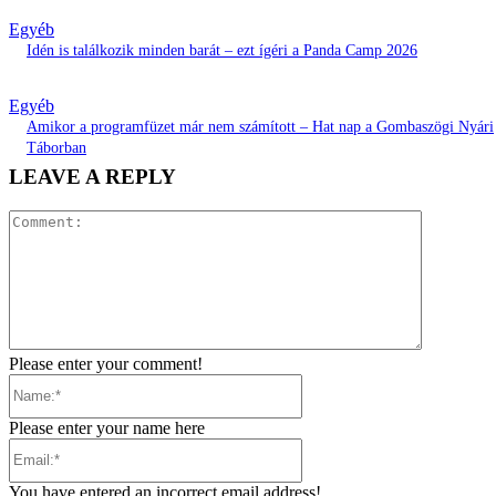
Egyéb
Idén is találkozik minden barát – ezt ígéri a Panda Camp 2026
Egyéb
Amikor a programfüzet már nem számított – Hat nap a Gombaszögi Nyári
Táborban
LEAVE A REPLY
Comment:
Please enter your comment!
Name:*
Please enter your name here
Email:*
You have entered an incorrect email address!