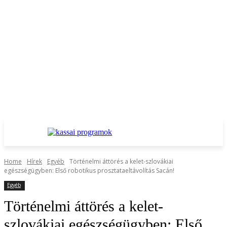
Home
Hírek
Egyéb
Történelmi áttörés a kelet-szlovákiai
egészségügyben: Első robotikus prosztataeltávolítás Sacán!
Egyéb
Történelmi áttörés a kelet-
szlovákiai egészségügyben: Első