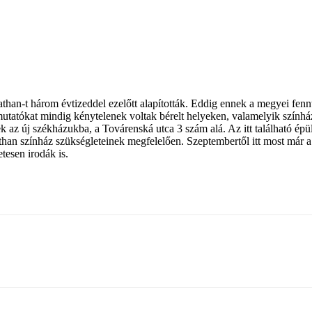
han-t három évtizeddel ezelőtt alapították. Eddig ennek a megyei fennt
 bemutatókat mindig kénytelenek voltak bérelt helyeken, valamelyik szín
 az új székházukba, a Továrenská utca 3 szám alá. Az itt található épü
omathan színház szükségleteinek megfelelően. Szeptembertől itt most már 
tesen irodák is.