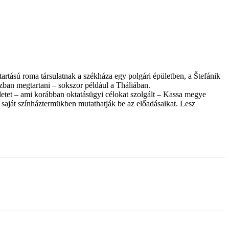
artású roma társulatnak a székháza egy polgári épületben, a Štefánik
házban megtartani – sokszor például a Tháliában.
letet – ami korábban oktatásügyi célokat szolgált – Kassa megye
a saját színháztermükben mutathatják be az előadásaikat. Lesz