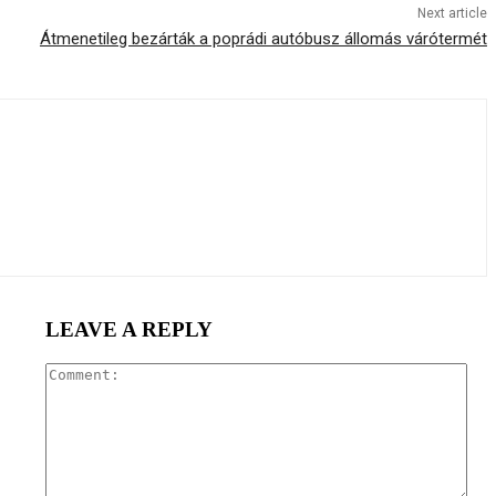
Next article
Átmenetileg bezárták a poprádi autóbusz állomás várótermét
LEAVE A REPLY
Com