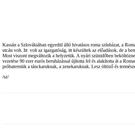
Kassán a Szlovákiában egyedül álló hivatásos roma színházat, a Romat
utcán volt. Itt volt az igazgatóság, itt készültek az előadások, de a
Most viszont megváltozik a helyzetük. A nyári szünidőben beköltöznek
vezetése 90 ezer eurós beruházással újította fel és alakította át a R
próbatermük a tánckaruknak, a zenekaruknak. Lesz öltöző és természe
/sz/
Share