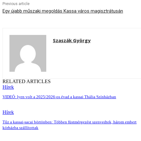
Previous article
Egy újabb műszaki megoldás Kassa város magisztrátusán
Szaszák György
RELATED ARTICLES
Hírek
VIDEÓ: lyen volt a 2025/2026-os évad a kassai Thália Színházban
Hírek
Tűz a kassai-sacai börtönben: Többen füstmérgezést szenvedtek, három embert
kórházba szállítottak