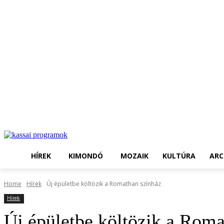
HÍREK
KIMONDÓ
MOZAIK
KULTÚRA
ARC
Home
Hírek
Új épületbe költözik a Romathan színház
Hírek
Új épületbe költözik a Roma