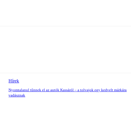
Hírek
Nyomtalanul tűnnek el az autók Kassáról – a tolvajok egy kedvelt márkára
vadásznak