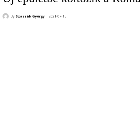
By
Szaszák György
2021-07-15
Share