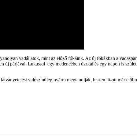
yanolyan vadállatok, mint az előző fókáink. Az új fókákban a vadaspar
n új párjával, Lukassal egy medencében úszkál és egy napon is születt
 látványetetést valószínűleg nyárra megtanulják, hiszen itt-ott már elő