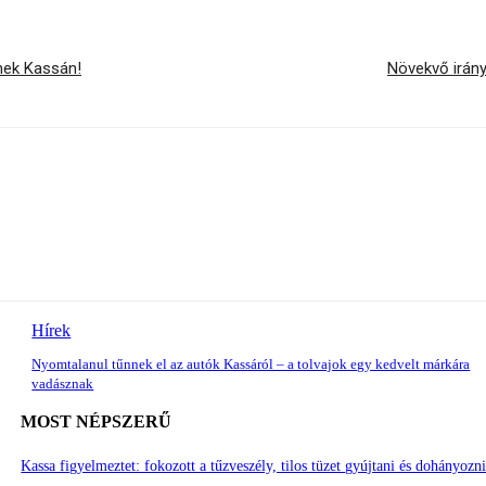
nek Kassán!
Növekvő irányt
Hírek
Nyomtalanul tűnnek el az autók Kassáról – a tolvajok egy kedvelt márkára
vadásznak
MOST NÉPSZERŰ
Kassa figyelmeztet: fokozott a tűzveszély, tilos tüzet gyújtani és dohányozn