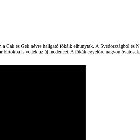
ven a Cák és Gek névre hallgató fókáik elhunytak. A Svédországból és N
r birtokba is vették az új medencét. A fókák egyelőre nagyon óvatosak