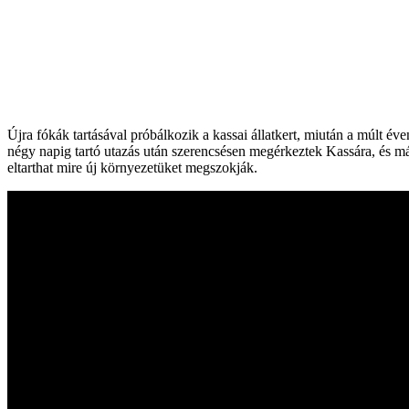
Újra fókák tartásával próbálkozik a kassai állatkert, miután a múlt é
négy napig tartó utazás után szerencsésen megérkeztek Kassára, és má
eltarthat mire új környezetüket megszokják.