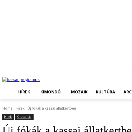
HÍREK
KIMONDÓ
MOZAIK
KULTÚRA
ARC
Home
Hírek
Új fókák a kassai állatkertben
Hírek
Kiruccanás
Új fókák a kassai állatkertb