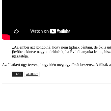
,,Az ember azt gondolná, hogy nem tudnak bántani, de ők is ug
jövőbe tekintve nagyon örülnénk, ha Éviből anyuka lenne, hisze
igazgatója.
Az állatkert úgy tervezi, hogy idén még egy fókát beszerez. A fókák a
TAGS
állatkert
Share