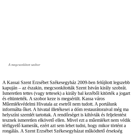
A megcsonkított szobor
A Kassai Szent Erzsébet Székesegyház 2009-ben felújított legszebb
kapuján – az északin, megcsonkították Szent István király szobrát.
Ismeretlen tettes (vagy tettesek) a király bal kezéből kitörték a jogart
és eltüntették. A szobor keze is megsérült. Kassa város
Műemlékvédelmi Hivatala az esetről nem tudott. A portálunk
informálta őket. A hivatal illetékesei a dóm restaurátoraival még ma
helyszíni szemlét tartottak. A rendőrséget is kihívták és feljelentést
tesznek ismeretlen elkövető ellen. Mivel ezt a műemléket nem védik
térfigyelő kamerák, ezért azt sem lehet tudni, hogy mikor történt a
rongálás. A Szent Erzsébet Székesegyházat működtető érsekség