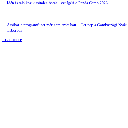
Idén is találkozik minden barát – ezt ígéri a Panda Camp 2026
Amikor a programfüzet már nem számított – Hat nap a Gombaszögi Nyári
Táborban
Load more