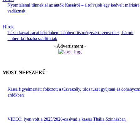
Nyomtalanul tűnnek el az autók Kassáról – a tolvajok egy kedvelt márkára
vadásznak
Hírek
Tűz a kassai-sacai börtönben: Többen füstmérgezést szenvedtek, három
embert kórházba szállítottak
- Advertisment -
MOST NÉPSZERŰ
Kassa figyelmeztet: fokozott a tűzveszély, tilos tüzet gyújtani és dohányozn
erdőkben
VIDEÓ: lyen volt a 2025/2026-os évad a kassai Thália Színházban