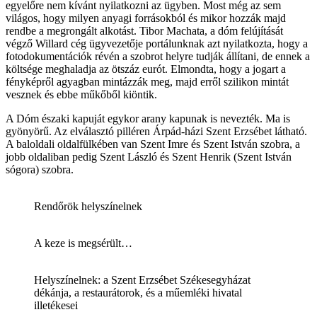
egyelőre nem kívánt nyilatkozni az ügyben. Most még az sem
világos, hogy milyen anyagi forrásokból és mikor hozzák majd
rendbe a megrongált alkotást. Tibor Machata, a dóm felújítását
végző Willard cég ügyvezetője portálunknak azt nyilatkozta, hogy a
fotodokumentációk révén a szobrot helyre tudják állítani, de ennek a
költsége meghaladja az ötszáz eurót. Elmondta, hogy a jogart a
fényképről agyagban mintázzák meg, majd erről szilikon mintát
vesznek és ebbe műkőből kiöntik.
A Dóm északi kapuját egykor arany kapunak is nevezték. Ma is
gyönyörű. Az elválasztó pilléren Árpád-házi Szent Erzsébet látható.
A baloldali oldalfülkében van Szent Imre és Szent István szobra, a
jobb oldaliban pedig Szent László és Szent Henrik (Szent István
sógora) szobra.
Rendőrök helyszínelnek
A keze is megsérült…
Helyszínelnek: a Szent Erzsébet Székesegyházat
dékánja, a restaurátorok, és a műemléki hivatal
illetékesei