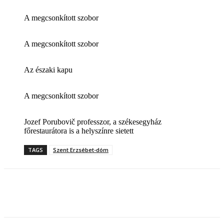
A megcsonkított szobor
A megcsonkított szobor
Az északi kapu
A megcsonkított szobor
Jozef Porubovič professzor, a székesegyház
főrestaurátora is a helyszínre sietett
TAGS
Szent Erzsébet-dóm