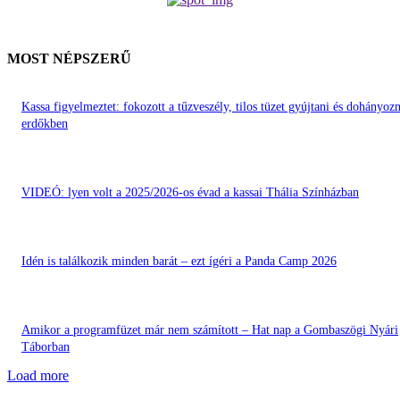
MOST NÉPSZERŰ
Kassa figyelmeztet: fokozott a tűzveszély, tilos tüzet gyújtani és dohányozn
erdőkben
VIDEÓ: lyen volt a 2025/2026-os évad a kassai Thália Színházban
Idén is találkozik minden barát – ezt ígéri a Panda Camp 2026
Amikor a programfüzet már nem számított – Hat nap a Gombaszögi Nyári
Táborban
Load more