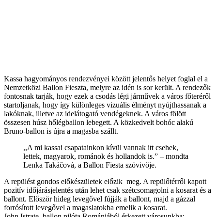
Kassa hagyományos rendezvényei között jelentős helyet foglal el a
Nemzetközi Ballon Fieszta, melyre az idén is sor került. A rendezők
fontosnak tarják, hogy ezek a csodás légi járművek a város főteréről
startoljanak, hogy így különleges vizuális élményt nyújthassanak a
lakóknak, illetve az idelátogató vendégeknek. A város fölött
összesen húsz hőlégballon lebegett. A közkedvelt bohóc alakú
Bruno-ballon is újra a magasba szállt.
,,A mi kassai csapatainkon kívül vannak itt csehek,
lettek, magyarok, románok és hollandok is.” – mondta
Lenka Takáčová, a Ballon Fiesta szóvivője.
A repülést gondos előkészületek előzik meg. A repülőtérről kapott
pozitív időjárásjelentés után lehet csak szétcsomagolni a kosarat és a
ballont. Először hideg levegővel fújják a ballont, majd a gázzal
forrósított levegővel a magaslatokba emelik a kosarat.
John Istrate, ballon pilóta Romániából érkezett városunkba: