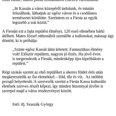
,,Itt Kassán a város közepéről indulunk, és miután
felszállunk, láthatjuk az egész várost és a csodálatos
természetet körülötte. Szerintem ez a Fiesta az egyik
legszebb a sok közül.”
A Fiestán ezt a fajta repülési élményt, 120 euró ellenében bárki
átélheti. Mates József otthonából szemlélte a ballonokat, másnap úgy
döntött, ki is próbálja:
,,Szinte egész Kassát látni lehetett. Fantasztikus élmény
volt! Először repültem, nagyon jó érzés. Ha jövő éven
is megrendezik a Fiestát, mindenképp újra kipróbálom a
repülést.”
Régi szokás szerint az első repülőket a sikeres földet érés után
megkeresztelik az ősi elemekkel – föld, tűz és víz. Az utóbbit
pezsgő helyettesíti. A szervezők szerint a Fiesta Kassa kulturális
életének szerves részét képezi, így minden bizonnyal jövőre is
szerepel majd a város rendezvényei között.
fotó: ifj. Szaszák György