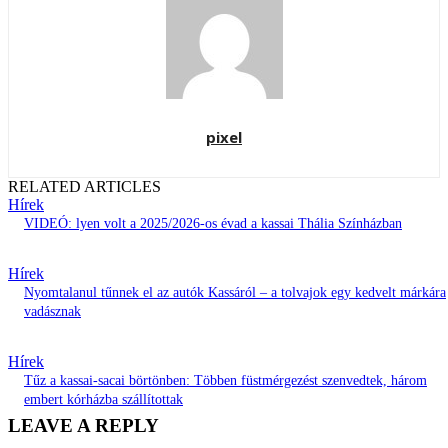
pixel
RELATED ARTICLES
Hírek
VIDEÓ: lyen volt a 2025/2026-os évad a kassai Thália Színházban
Hírek
Nyomtalanul tűnnek el az autók Kassáról – a tolvajok egy kedvelt márkára
vadásznak
Hírek
Tűz a kassai-sacai börtönben: Többen füstmérgezést szenvedtek, három
embert kórházba szállítottak
LEAVE A REPLY