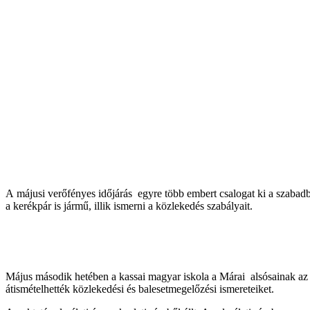
A májusi verőfényes időjárás egyre több embert csalogat ki a szabadb
a kerékpár is jármű, illik ismerni a közlekedés szabályait.
Május második hetében a kassai magyar iskola a Márai alsósainak az i
átismételhették közlekedési és balesetmegelőzési ismereteiket.