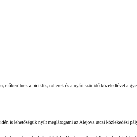
a, előkerülnek a biciklik, rollerek és a nyári szünidő közeledtével a 
dén is lehetőségük nyílt meglátogatni az Alejova utcai közlekedési pál