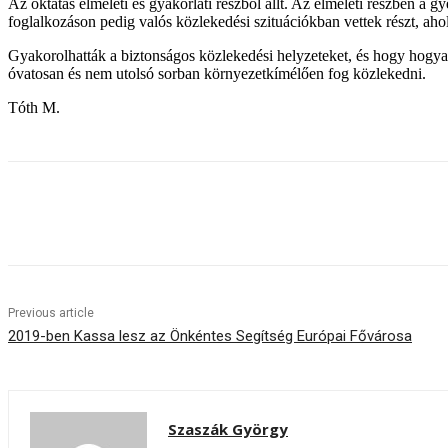
Az oktatás elméleti és gyakorlati részből állt. Az elméleti részben a 
foglalkozáson pedig valós közlekedési szituációkban vettek részt, aho
Gyakorolhatták a biztonságos közlekedési helyzeteket, és hogy hogya
óvatosan és nem utolsó sorban környezetkímélően fog közlekedni.
Tóth M.
Share
Previous article
2019-ben Kassa lesz az Önkéntes Segítség Európai Fővárosa
Szaszák György