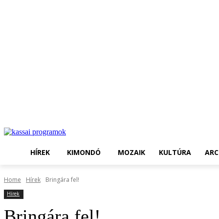
HÍREK
KIMONDÓ
MOZAIK
KULTÚRA
ARC
Home
Hírek
Bringára fel!
Hírek
Bringára fel!