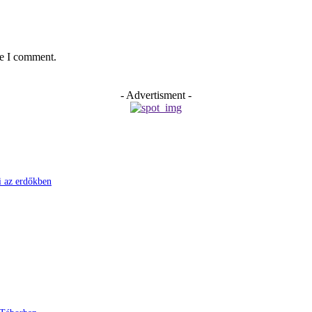
me I comment.
- Advertisment -
ni az erdőkben