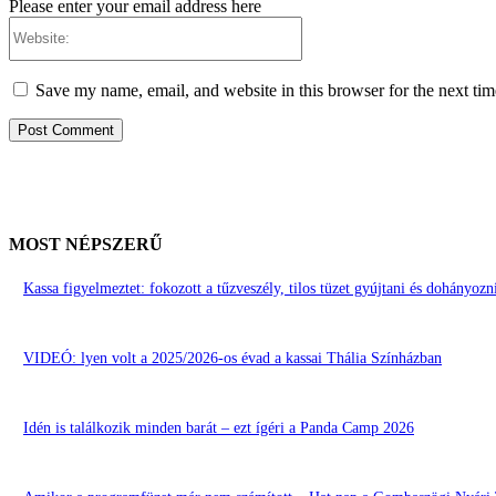
Please enter your email address here
Website:
Save my name, email, and website in this browser for the next ti
MOST NÉPSZERŰ
Kassa figyelmeztet: fokozott a tűzveszély, tilos tüzet gyújtani és dohányoz
VIDEÓ: lyen volt a 2025/2026-os évad a kassai Thália Színházban
Idén is találkozik minden barát – ezt ígéri a Panda Camp 2026