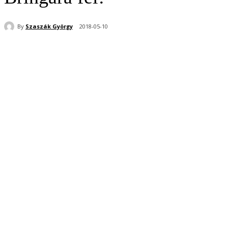
By
Szaszák György
2018-05-10
Share