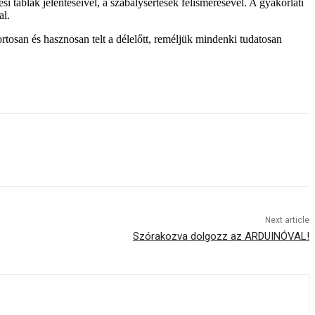
i táblák jelentéseivel, a szabálysértések felismerésével. A gyakorlati
al.
osan és hasznosan telt a délelőtt, reméljük mindenki tudatosan
Next article
Szórakozva dolgozz az ARDUINÓVAL!