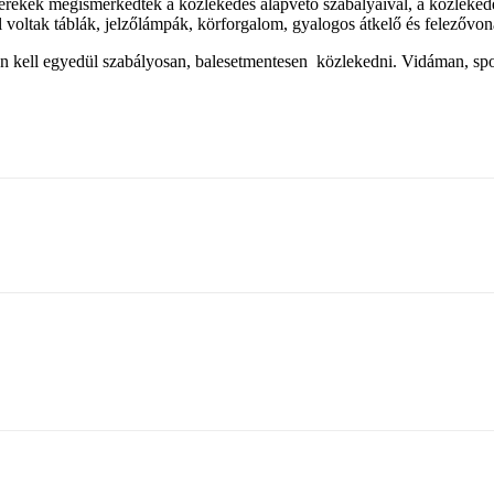
gyerekek megismerkedtek a közlekedés alapvető szabályaival, a közlekedés
l voltak táblák, jelzőlámpák, körforgalom, gyalogos átkelő és felezővon
n kell egyedül szabályosan, balesetmentesen közlekedni. Vidáman, sport