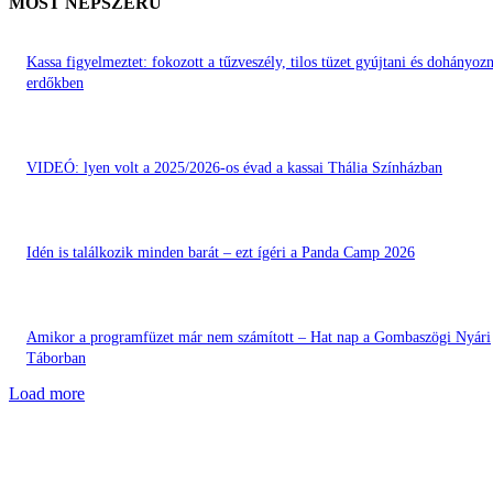
MOST NÉPSZERŰ
Kassa figyelmeztet: fokozott a tűzveszély, tilos tüzet gyújtani és dohányozn
erdőkben
VIDEÓ: lyen volt a 2025/2026-os évad a kassai Thália Színházban
Idén is találkozik minden barát – ezt ígéri a Panda Camp 2026
Amikor a programfüzet már nem számított – Hat nap a Gombaszögi Nyári
Táborban
Load more