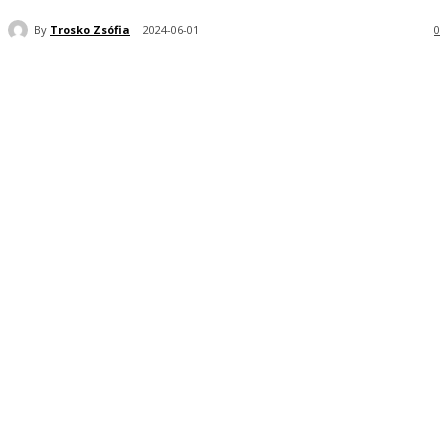
By
Trosko Zsófia
2024-06-01
0