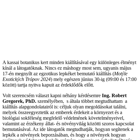
A kassai botanikus kert minden kiállításával egy különleges élményt
kínál a látogatóknak. Nincs ez máshogy most sem, ugyanis május
17-én megnyílt az egzotikus lepkéket bemutató kiállítás (
Motýle
Exotických Trópov 2024
) mely egészen június 30-ig (09:00 és 17:00
között) tartja nyitva kapuit az érdeklődők előtt.
Volt szerencsém választ kapni néhány kérdésemre
Ing. Robert
Gregorek, PhD.
személyében, s általa többet megtudhattam a
kiállítás alapgondolatairól is: céljuk olyan megoldásokat találni,
melyek összeegyeztetik az emberek érdekeit a környezet és a
biológiai sokféleség megfelelő védelmének követelményeivel,
valamint az érzékeny állat- és növényvilág közötti szoros kapcsolat
bemutatásával. Az ide látogatók megtudhatják, hogyan segítenek a
lepkék a növények beporzásában, és hogy a növények hogyan