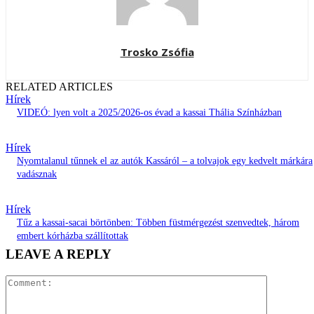
Trosko Zsófia
RELATED ARTICLES
Hírek
VIDEÓ: lyen volt a 2025/2026-os évad a kassai Thália Színházban
Hírek
Nyomtalanul tűnnek el az autók Kassáról – a tolvajok egy kedvelt márkára
vadásznak
Hírek
Tűz a kassai-sacai börtönben: Többen füstmérgezést szenvedtek, három
embert kórházba szállítottak
LEAVE A REPLY
Comment: