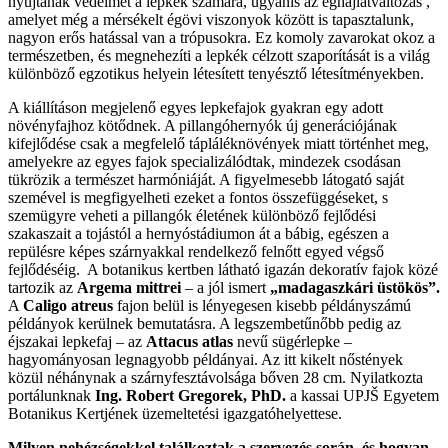
nyújtanak védelmet a lepkék számára, ugyanis az éghajlatváltozás ,
amelyet még a mérsékelt égövi viszonyok között is tapasztalunk,
nagyon erős hatással van a trópusokra. Ez komoly zavarokat okoz a
természetben, és megnehezíti a lepkék célzott szaporítását is a világ
különböző egzotikus helyein létesített tenyésztő létesítményekben.
A kiállításon megjelenő egyes lepkefajok gyakran egy adott
növényfajhoz kötődnek. A pillangóhernyók új generációjának
kifejlődése csak a megfelelő tápláléknövények miatt történhet meg,
amelyekre az egyes fajok specializálódtak, mindezek csodásan
tükrözik a természet harmóniáját. A figyelmesebb látogató saját
szemével is megfigyelheti ezeket a fontos összefüggéseket, s
szemügyre veheti a pillangók életének különböző fejlődési
szakaszait a tojástól a hernyóstádiumon át a bábig, egészen a
repülésre képes szárnyakkal rendelkező felnőtt egyed végső
fejlődéséig. A botanikus kertben látható igazán dekoratív fajok közé
tartozik az
Argema mittrei
– a jól ismert
„madagaszkári üstökös”.
A
Caligo atreus
fajon belül is lényegesen kisebb példányszámú
példányok kerülnek bemutatásra. A legszembetűnőbb pedig az
éjszakai lepkefaj – az
Attacus atlas
nevű sügérlepke –
hagyományosan legnagyobb példányai. Az itt kikelt nőstények
közül néhánynak a szárnyfesztávolsága bőven 28 cm. Nyilatkozta
portálunknak
Ing. Robert Gregorek, PhD.
a kassai UPJŠ Egyetem
Botanikus Kertjének üzemeltetési igazgatóhelyettese.
Milyen nehézségekkel találkoztak a szervezés során, és hogyan