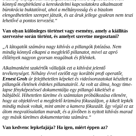
könnyű megbirkózni a kereskedelmi kapcsolatokra alkalmazott
bürokrácia buktatóival, ahol a méltányosság és a bizalom
elengedhetetlen szerepet játszik, és az áruk jellege gyakran nem teszi
lehetővé a pontos tervezést.“
Van olyan különleges történet vagy esemény, amely a kiállítás
szervezése során történt, és amelyet szeretne megosztani?
„A látogatók számára nagy kihívás a pillangók fotózása. Nem
mindig könnyű elkapni a megfelelő pillanatot, mivel az apró
élőlények nagyon gyorsan reagálnak és félénkek.
Alkalmanként szakértők vállalják ezt a kihívást jelentő
tevékenységet. Néhány évvel ezelőtt egy korábbi profi operatőr,
Ernest Groh
úr felejthetetlen képeket és videósorozatokat készített a
pillangók életének érdekes pillanatairól. Az volt az álma, hogy time-
lapse fényképezéssel dokumentálja egy pillangó kikelését a
bábjából. Hihetetlen türelme és számtalan próbálkozása ellenére,
hogy az objektívvel a megfelelő krizmára fókuszáljon, a kikelt lepkék
mindig mások voltak, mint amire a kamera fókuszált. Így végül ez az
álom megvalósulatlan maradt, és a jövőben is nyitott kihívás marad
egy másik türelmes dokumentarista számára.“
Van kedvenc lepkefajája? Ha igen, miért éppen az?