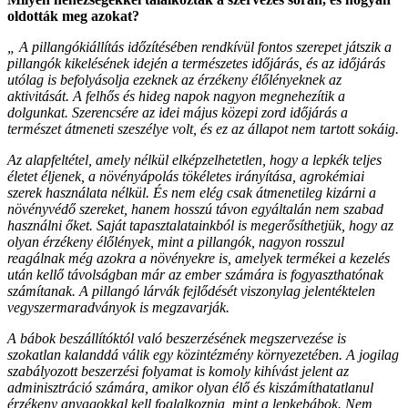
oldották meg azokat?
„ A pillangókiállítás időzítésében rendkívül fontos szerepet játszik a
pillangók kikelésének idején a természetes időjárás, és az időjárás
utólag is befolyásolja ezeknek az érzékeny élőlényeknek az
aktivitását. A felhős és hideg napok nagyon megnehezítik a
dolgunkat. Szerencsére az idei május közepi zord időjárás a
természet átmeneti szeszélye volt, és ez az állapot nem tartott sokáig.
Az alapfeltétel, amely nélkül elképzelhetetlen, hogy a lepkék teljes
életet éljenek, a növényápolás tökéletes irányítása, agrokémiai
szerek használata nélkül. És nem elég csak átmenetileg kizárni a
növényvédő szereket, hanem hosszú távon egyáltalán nem szabad
használni őket. Saját tapasztalatainkból is megerősíthetjük, hogy az
olyan érzékeny élőlények, mint a pillangók, nagyon rosszul
reagálnak még azokra a növényekre is, amelyek termékei a kezelés
után kellő távolságban már az ember számára is fogyaszthatónak
számítanak. A pillangó lárvák fejlődését viszonylag jelentéktelen
vegyszermaradványok is megzavarják.
A bábok beszállítóktól való beszerzésének megszervezése is
szokatlan kalanddá válik egy közintézmény környezetében. A jogilag
szabályozott beszerzési folyamat is komoly kihívást jelent az
adminisztráció számára, amikor olyan élő és kiszámíthatatlanul
érzékeny anyagokkal kell foglalkoznia, mint a lepkebábok. Nem