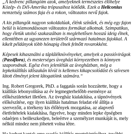
„A kedvenc pillangóim azok, amelyeknek természetes élőhelye
Közép- és Dél-Amerika trópusaihoz kötődik. Ezek a
Heliconius
nemzetség számos faja és a rokon, változatos nevű fajok.
A kis pillangók nagyon sokoldalúak, élénk színűek, és még egy fajon
belül is közmondásosan változatos formákat alkotnak. Szimpatikus,
hogy életük utolsó szakaszában is meglehetősen hosszú ideig élnek,
ellentétben az ugyanezen területről származó hatalmas fajokkal. A
kikelt példányok több hónapig élnek felnőtt rovarokként.
Képesek kihasználni a tápláléknövényeket, amelyek a passióvirágok
(
Passiflora
), és mesterséges üvegházi környezetben is könnyen
szaporodnak. Egész éves jelenlétük az üvegházban, még a
lepkekiállítás időszakán kívül is kellemes kikapcsolódást és szívesen
látott élményt jelent látogatóink számára.“
Ing. Robert Gregorek, PhD. a faggatás során hozzátette, hogy a
kiállítás lebonyolítása az év legmegterhelőbb eseménye az
előkészületeket illetően. Az üvegház kialakítása, a tápnövények
előkészítése, egy ilyen kiállítás hatalmas feladat elé állítja a
szervezőit, a törékeny kis élőlények mozgatása, az alapvető
életfeltételek kialakítása, figyelve, hogy minden lepke épségben
odaérjen s beilleszkedjen, beleértve a személyzet munkáját is, mely
nélkül mindez nem jöhetett volna létre.
Ha kedvet kaptak eme csodás kiállítás megtekintéséhez, további