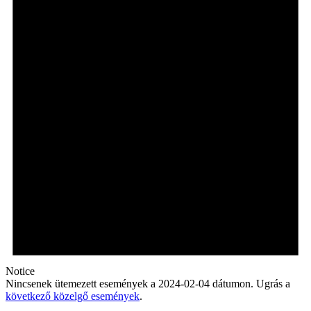
Notice
Nincsenek ütemezett események a 2024-02-04 dátumon. Ugrás a
következő közelgő események
.