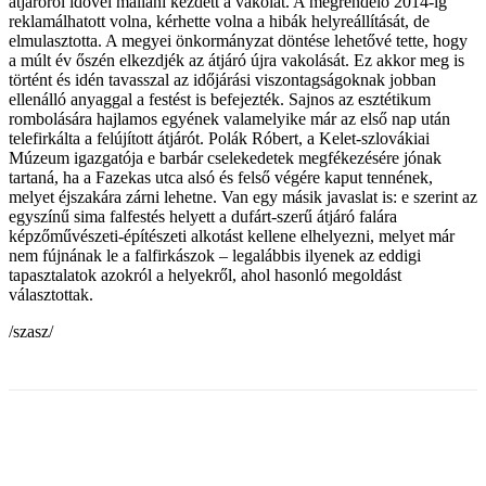
átjáróról idővel mállani kezdett a vakolat. A megrendelő 2014-ig
reklamálhatott volna, kérhette volna a hibák helyreállítását, de
elmulasztotta. A megyei önkormányzat döntése lehetővé tette, hogy
a múlt év őszén elkezdjék az átjáró újra vakolását. Ez akkor meg is
történt és idén tavasszal az időjárási viszontagságoknak jobban
ellenálló anyaggal a festést is befejezték. Sajnos az esztétikum
rombolására hajlamos egyének valamelyike már az első nap után
telefirkálta a felújított átjárót. Polák Róbert, a Kelet-szlovákiai
Múzeum igazgatója e barbár cselekedetek megfékezésére jónak
tartaná, ha a Fazekas utca alsó és felső végére kaput tennének,
melyet éjszakára zárni lehetne. Van egy másik javaslat is: e szerint az
egyszínű sima falfestés helyett a dufárt-szerű átjáró falára
képzőművészeti-építészeti alkotást kellene elhelyezni, melyet már
nem fújnának le a falfirkászok – legalábbis ilyenek az eddigi
tapasztalatok azokról a helyekről, ahol hasonló megoldást
választottak.
/szasz/