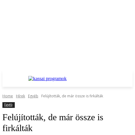
Home
Hírek
Egyéb
Felújították, de már össze is firkálták
Egyéb
Felújították, de már össze is
firkálták