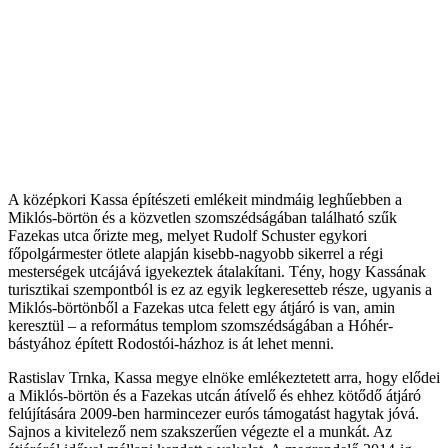
A középkori Kassa építészeti emlékeit mindmáig leghűebben a
Miklós-börtön és a közvetlen szomszédságában található szűk
Fazekas utca őrizte meg, melyet Rudolf Schuster egykori
főpolgármester ötlete alapján kisebb-nagyobb sikerrel a régi
mesterségek utcájává igyekeztek átalakítani. Tény, hogy Kassának
turisztikai szempontból is ez az egyik legkeresetteb része, ugyanis a
Miklós-börtönből a Fazekas utca felett egy átjáró is van, amin
keresztül – a református templom szomszédságában a Hóhér-
bástyához épített Rodostói-házhoz is át lehet menni.
Rastislav Trnka, Kassa megye elnöke emlékeztetett arra, hogy elődei
a Miklós-börtön és a Fazekas utcán átívelő és ehhez kötődő átjáró
felújítására 2009-ben harmincezer eurós támogatást hagytak jóvá.
Sajnos a kivitelező nem szakszerűen végezte el a munkát. Az