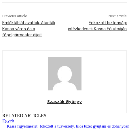
Previous article
Next article
Emléktáblát avattak, átadták
Fokozott biztonsági
Kassa város és a
intézkedések Kassa Fő utcáján
főpolgármester díjait
Szaszák György
RELATED ARTICLES
Egyéb
Kassa figyelmeztet: fokozott a tűzveszély, tilos tüzet gyújtani és dohányozn