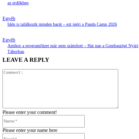
az erdőkben
Egyéb
Idén is találkozik minden barát – ezt ígéri a Panda Camp 2026
Egyéb
Amikor a programfüzet már nem számított – Hat nap a Gombaszögi Nyári
Táborban
LEAVE A REPLY
Comment:
Please enter your comment!
Name:*
Please enter your name here
Email:*