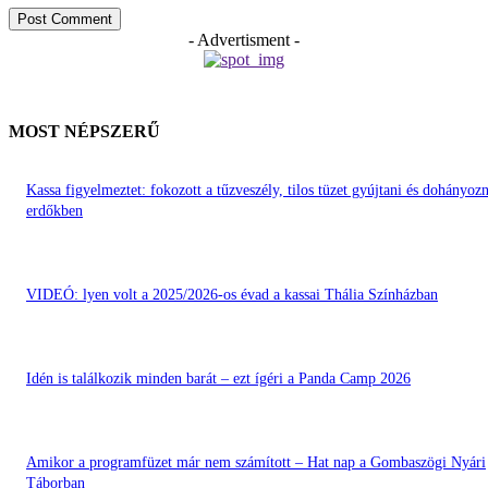
- Advertisment -
MOST NÉPSZERŰ
Kassa figyelmeztet: fokozott a tűzveszély, tilos tüzet gyújtani és dohányozn
erdőkben
VIDEÓ: lyen volt a 2025/2026-os évad a kassai Thália Színházban
Idén is találkozik minden barát – ezt ígéri a Panda Camp 2026
Amikor a programfüzet már nem számított – Hat nap a Gombaszögi Nyári
Táborban