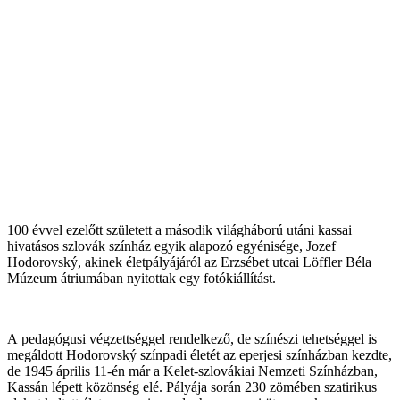
100 évvel ezelőtt született a második világháború utáni kassai
hivatásos szlovák színház egyik alapozó egyénisége, Jozef
Hodorovský, akinek életpályájáról az Erzsébet utcai Löffler Béla
Múzeum átriumában nyitottak egy fotókiállítást.
A pedagógusi végzettséggel rendelkező, de színészi tehetséggel is
megáldott Hodorovský színpadi életét az eperjesi színházban kezdte,
de 1945 április 11-én már a Kelet-szlovákiai Nemzeti Színházban,
Kassán lépett közönség elé. Pályája során 230 zömében szatirikus