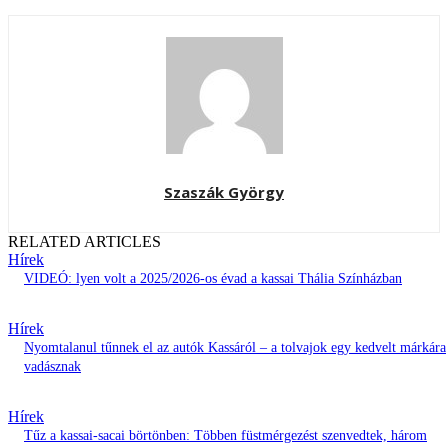
Szaszák György
RELATED ARTICLES
Hírek
VIDEÓ: lyen volt a 2025/2026-os évad a kassai Thália Színházban
Hírek
Nyomtalanul tűnnek el az autók Kassáról – a tolvajok egy kedvelt márkára
vadásznak
Hírek
Tűz a kassai-sacai börtönben: Többen füstmérgezést szenvedtek, három