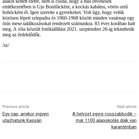
alakot keltett életre, nem is csoda, hogy a mai ötvenesek
emlékezetében is Ujo Bonifácként, a kockás kabátos, vörös orrú
bohócként él. Igen szerette a gyerekeket. Volt úgy, hogy velük
közösen lépett színpadra és 1960-1968 között minden vasárnap egy
órás mese-találkozásokat rendezett számunkra. 83 éves korában halt
meg. A róla készült fotókiállítást 2021. szeptember 26-ig tekinthetik
meg az érdeklődők.
/sz/
Previous article
Next article
Egy nap, amikor ingyen
A helyzet egyre rosszabbodik –
utazhatunk Kassán
már 1100 alapiskolás diák van
karanténban