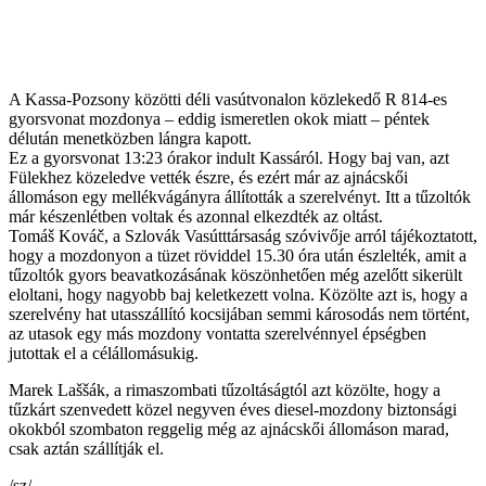
A Kassa-Pozsony közötti déli vasútvonalon közlekedő R 814-es
gyorsvonat mozdonya – eddig ismeretlen okok miatt – péntek
délután menetközben lángra kapott.
Ez a gyorsvonat 13:23 órakor indult Kassáról. Hogy baj van, azt
Fülekhez közeledve vették észre, és ezért már az ajnácskői
állomáson egy mellékvágányra állították a szerelvényt. Itt a tűzoltók
már készenlétben voltak és azonnal elkezdték az oltást.
Tomáš Kováč, a Szlovák Vasútttársaság szóvivője arról tájékoztatott,
hogy a mozdonyon a tüzet röviddel 15.30 óra után észlelték, amit a
tűzoltók gyors beavatkozásának köszönhetően még azelőtt sikerült
eloltani, hogy nagyobb baj keletkezett volna. Közölte azt is, hogy a
szerelvény hat utasszállító kocsijában semmi károsodás nem történt,
az utasok egy más mozdony vontatta szerelvénnyel épségben
jutottak el a célállomásukig.
Marek Laššák, a rimaszombati tűzoltáságtól azt közölte, hogy a
tűzkárt szenvedett közel negyven éves diesel-mozdony biztonsági
okokból szombaton reggelig még az ajnácskői állomáson marad,
csak aztán szállítják el.
/sz/