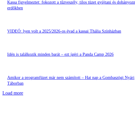
Kassa figyelmeztet: fokozott a tűzveszély, tilos tüzet gyújtani és dohányozn
erdőkben
VIDEÓ: lyen volt a 2025/2026-os évad a kassai Thália Színházban
Idén is találkozik minden barát – ezt ígéri a Panda Camp 2026
Amikor a programfüzet már nem számított – Hat nap a Gombaszögi Nyári
Táborban
Load more