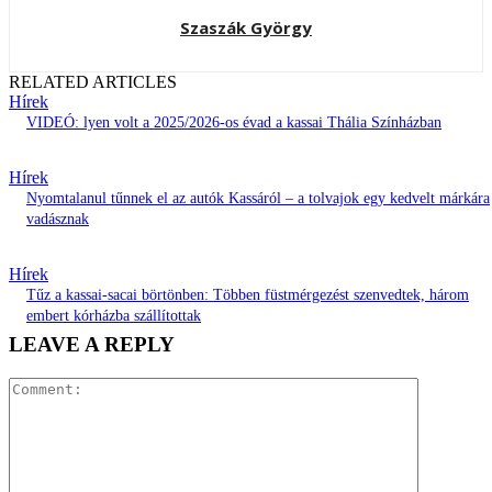
Szaszák György
RELATED ARTICLES
Hírek
VIDEÓ: lyen volt a 2025/2026-os évad a kassai Thália Színházban
Hírek
Nyomtalanul tűnnek el az autók Kassáról – a tolvajok egy kedvelt márkára
vadásznak
Hírek
Tűz a kassai-sacai börtönben: Többen füstmérgezést szenvedtek, három
embert kórházba szállítottak
LEAVE A REPLY
Comment: