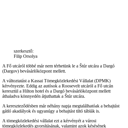
szerkesztő:
Filip Orsolya
A Fő utcáról többé már nem térhetünk le a Štúr utcára a Dargó
(Dargov) bevásárlóközpont mellett.
A változtatást a Kassai Tömegközlekedési Vállalat (DPMK)
kérvényezte. Eddig az autósok a Roosevelt utcáról a Fő utcán
keresztül a Hilton hotel és a Dargó bevásárlóközpont mellett
áthaladva könnyedén átjuthattak a Štúr utcára.
A kereszteződésben már néhány napja megtalálhatóak a behajtást
gátló akadályok és ugyanúgy a behajtást tiltó táblák is.
A tömegközlekedési vállalat ezt a kérvényét a városi
tömegközlekedés gyorsításának, valamint azok késésének