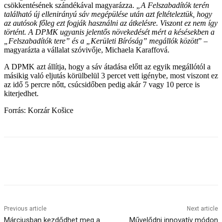
csökkentésének szándékával magyarázza.
„A Felszabadítók terén
található új ellenirányú sáv megépülése után azt feltételeztük, hogy
az autósok főleg ezt fogják használni az átkelésre. Viszont ez nem így
történt. A DPMK ugyanis jelentős növekedését mért a késésekben a
„Felszabadítók tere” és a „Kerületi Bíróság” megállók között
” –
magyarázta a vállalat szóvivője, Michaela Karaffová.
A DPMK azt állítja, hogy a sáv átadása előtt az egyik megállótól a
másikig való eljutás körülbelül 3 percet vett igénybe, most viszont ez
az idő 5 percre nőtt, csúcsidőben pedig akár 7 vagy 10 perce is
kiterjedhet.
Forrás: Korzár Košice
Previous article
Next article
Márciusban kezdődhet meg a
Művelődni innovatív módon