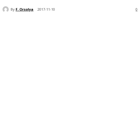
By
F. Orsolya
2017-11-10
0