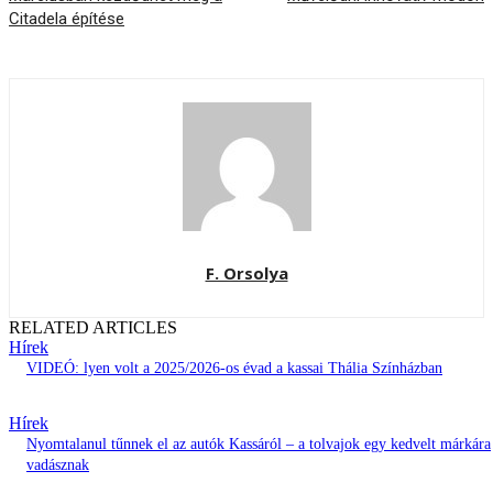
Citadela építése
F. Orsolya
RELATED ARTICLES
Hírek
VIDEÓ: lyen volt a 2025/2026-os évad a kassai Thália Színházban
Hírek
Nyomtalanul tűnnek el az autók Kassáról – a tolvajok egy kedvelt márkára
vadásznak