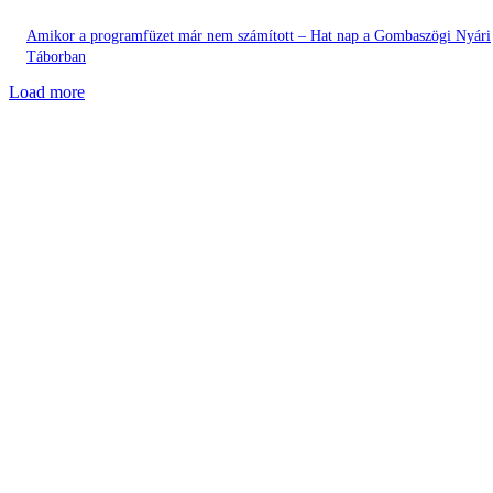
Amikor a programfüzet már nem számított – Hat nap a Gombaszögi Nyári
Táborban
Load more