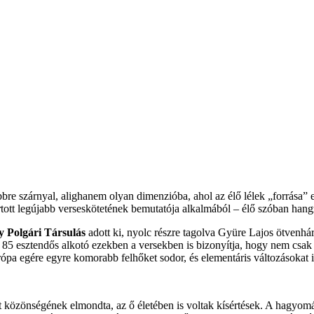
re szárnyal, alighanem olyan dimenzióba, ahol az élő lélek „forrása” 
ott legújabb verseskötetének bemutatója alkalmából – élő szóban hangzo
 Polgári Társulás
adott ki, nyolc részre tagolva Gyüre Lajos ötvenháro
85 esztendős alkotó ezekben a versekben is bizonyítja, hogy nem csak a
a egére egyre komorabb felhőket sodor, és elementáris változásokat idé
 közönségének elmondta, az ő életében is voltak kísértések. A hagyomán