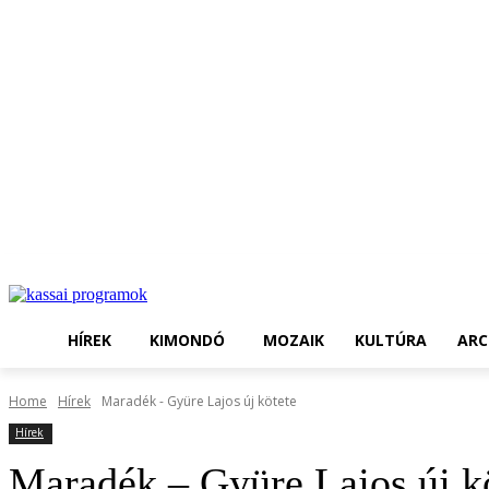
HÍREK
KIMONDÓ
MOZAIK
KULTÚRA
ARC
Home
Hírek
Maradék - Gyüre Lajos új kötete
Hírek
Maradék – Gyüre Lajos új k