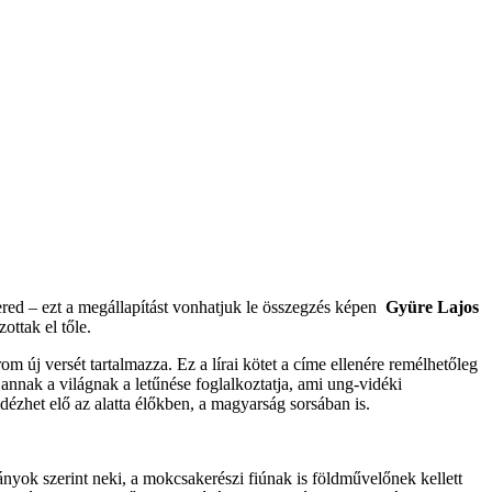
ered – ezt a megállapítást vonhatjuk le összegzés képen
Gyüre Lajos
ttak el tőle.
m új versét tartalmazza. Ez a lírai kötet a címe ellenére remélhetőleg
nnak a világnak a letűnése foglalkoztatja, ami ung-vidéki
zhet elő az alatta élőkben, a magyarság sorsában is.
yok szerint neki, a mokcsakerészi fiúnak is földművelőnek kellett