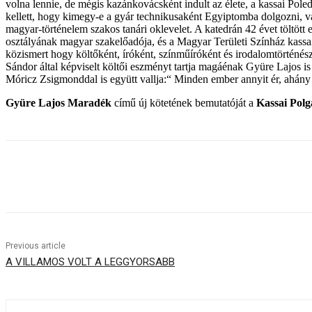
volna lennie, de mégis kazánkovácsként indult az élete, a kassai Pole
kellett, hogy kimegy-e a gyár technikusaként Egyiptomba dolgozni, v
magyar-történelem szakos tanári oklevelet. A katedrán 42 évet töltött
osztályának magyar szakelőadója, és a Magyar Területi Színház kassai
közismert hogy költőként, íróként, színműíróként és irodalomtörténész
Sándor által képviselt költői eszményt tartja magáénak Gyüre Lajos is 
Móricz Zsigmonddal is együtt vallja:“ Minden ember annyit ér, ahány
Gyüre Lajos Maradék
című új kötetének bemutatóját a
Kassai Polg
Share
Previous article
A VILLAMOS VOLT A LEGGYORSABB