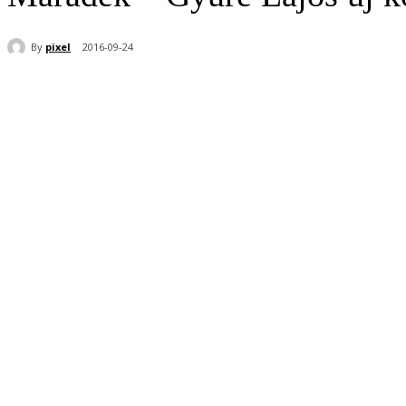
By
pixel
2016-09-24
Share