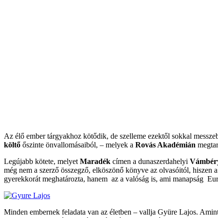
Az élő ember tárgyakhoz kötődik, de szelleme ezektől sokkal messzebb
költő
őszinte önvallomásaiból, – melyek a
Rovás Akadémián
megtart
Legújabb kötete, melyet
Maradék
címen a dunaszerdahelyi
Vámbéry
még nem a szerző összegző, elköszönő könyve az olvasóitól, hiszen a 
gyerekkorát meghatározta, hanem az a valóság is, ami manapság Európ
Minden embernek feladata van az életben – vallja Gyüre Lajos. Amint