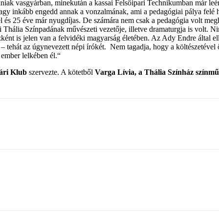
dniak vasgyárban, minekután a kassai Felsőipari Technikumban már leére
agy inkább engedd annak a vonzalmának, ami a pedagógiai pálya felé h
 el és 25 éve már nyugdíjas. De számára nem csak a pedagógia volt megh
 Thália Színpadának művészeti vezetője, illetve dramaturgja is volt. N
ként is jelen van a felvidéki magyarság életében. Az Ady Endre által e
– tehát az úgynevezett népi írókét. Nem tagadja, hogy a költészetével ő
 ember lelkében él.“
ári Klub
szervezte. A kötetből
Varga Lívia, a Thália Színház színm