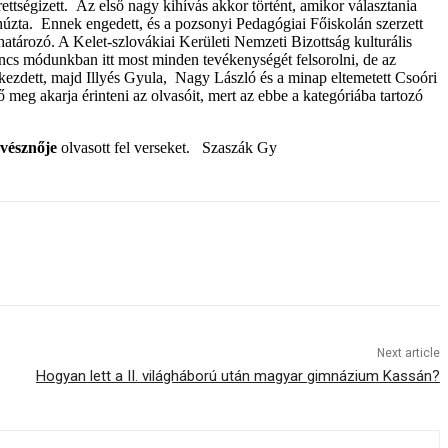
ttségizett. Az első nagy kihívás akkor történt, amikor választania
úzta. Ennek engedett, és a pozsonyi Pedagógiai Főiskolán szerzett
atározó. A Kelet-szlovákiai Kerületi Nemzeti Bizottság kulturális
incs módunkban itt most minden tevékenységét felsorolni, de az
lkezdett, majd Illyés Gyula, Nagy László és a minap eltemetett Csoóri
 meg akarja érinteni az olvasóit, mert az ebbe a kategóriába tartozó
űvésznője
olvasott fel verseket. Szaszák Gy
Next article
Hogyan lett a II. világháború után magyar gimnázium Kassán?