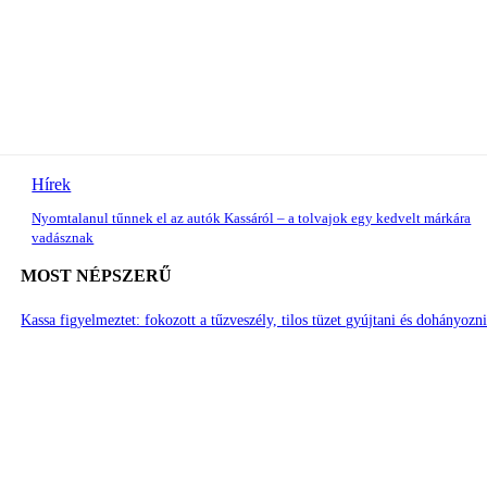
Hírek
Nyomtalanul tűnnek el az autók Kassáról – a tolvajok egy kedvelt márkára
vadásznak
MOST NÉPSZERŰ
Kassa figyelmeztet: fokozott a tűzveszély, tilos tüzet gyújtani és dohányozn