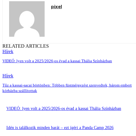
pixel
RELATED ARTICLES
Hírek
VIDEÓ: lyen volt a 2025/2026-os évad a kassai Thália Színházban
Hírek
Tűz a kassai-sacai börtönben: Többen füstmérgezést szenvedtek, három embert
kórházba szállítottak
VIDEÓ: lyen volt a 2025/2026-os évad a kassai Thália Színházban
Idén is találkozik minden barát – ezt ígéri a Panda Camp 2026