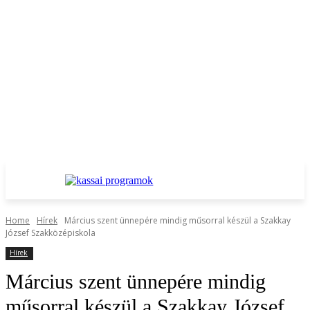
Home
Hírek
Március szent ünnepére mindig műsorral készül a Szakkay
József Szakközépiskola
Hírek
Március szent ünnepére mindig
műsorral készül a Szakkay József