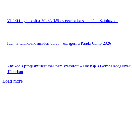
VIDEÓ: lyen volt a 2025/2026-os évad a kassai Thália Színházban
Idén is találkozik minden barát – ezt ígéri a Panda Camp 2026
Amikor a programfüzet már nem számított – Hat nap a Gombaszögi Nyári
Táborban
Load more