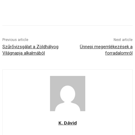
Previous article
Next article
Szűrővizsgálat a Zöldhályog
Ünnepi megemlékezések a
Világnapja alkalmából
forradalomról
K. Dávid