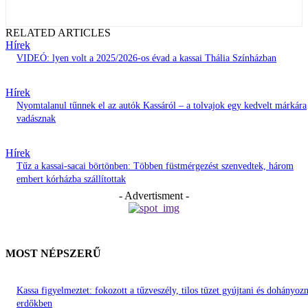
RELATED ARTICLES
Hírek
VIDEÓ: lyen volt a 2025/2026-os évad a kassai Thália Színházban
Hírek
Nyomtalanul tűnnek el az autók Kassáról – a tolvajok egy kedvelt márkára
vadásznak
Hírek
Tűz a kassai-sacai börtönben: Többen füstmérgezést szenvedtek, három
embert kórházba szállítottak
- Advertisment -
MOST NÉPSZERŰ
Kassa figyelmeztet: fokozott a tűzveszély, tilos tüzet gyújtani és dohányozn
erdőkben