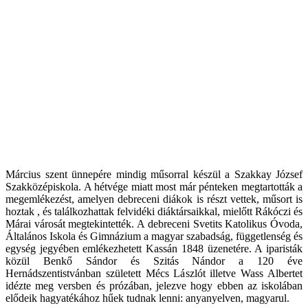
Március szent ünnepére mindig műsorral készül a Szakkay József
Szakközépiskola. A hétvége miatt most már pénteken megtartották a
megemlékezést, amelyen debreceni diákok is részt vettek, műsort is
hoztak , és találkozhattak felvidéki diáktársaikkal, mielőtt Rákóczi és
Márai városát megtekintették. A debreceni Svetits Katolikus Óvoda,
Általános Iskola és Gimnázium a magyar szabadság, függetlenség és
egység jegyében emlékezhetett Kassán 1848 üzenetére. A iparisták
közül Benkő Sándor és Szitás Nándor a 120 éve
Hernádszentistvánban született Mécs Lászlót illetve Wass Albertet
idézte meg versben és prózában, jelezve hogy ebben az iskolában
elődeik hagyatékához hűek tudnak lenni: anyanyelven, magyarul.