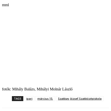
mml
fotók: Mihály Balázs, Mihályi Molnár László
TAGS
ipari
március 15.
Szakkay József Szakközépiskola