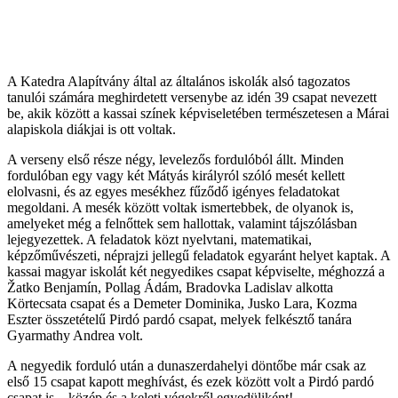
A Katedra Alapítvány által az általános iskolák alsó tagozatos
tanulói számára meghirdetett versenybe az idén 39 csapat nevezett
be, akik között a kassai színek képviseletében természetesen a Márai
alapiskola diákjai is ott voltak.
A verseny első része négy, levelezős fordulóból állt. Minden
fordulóban egy vagy két Mátyás királyról szóló mesét kellett
elolvasni, és az egyes mesékhez fűződő igényes feladatokat
megoldani. A mesék között voltak ismertebbek, de olyanok is,
amelyeket még a felnőttek sem hallottak, valamint tájszólásban
lejegyezettek. A feladatok közt nyelvtani, matematikai,
képzőművészeti, néprajzi jellegű feladatok egyaránt helyet kaptak. A
kassai magyar iskolát két negyedikes csapat képviselte, méghozzá a
Žatko Benjamín, Pollag Ádám, Bradovka Ladislav alkotta
Körtecsata csapat és a Demeter Dominika, Jusko Lara, Kozma
Eszter összetételű Pirdó pardó csapat, melyek felkésztő tanára
Gyarmathy Andrea volt.
A negyedik forduló után a dunaszerdahelyi döntőbe már csak az
első 15 csapat kapott meghívást, és ezek között volt a Pirdó pardó
csapat is – közép és a keleti végekről egyedüliként!