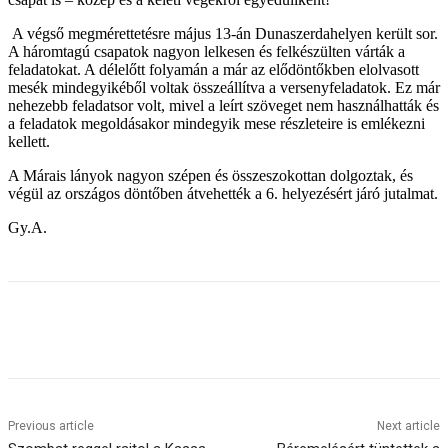
A végső megmérettetésre május 13-án Dunaszerdahelyen került sor.
A háromtagú csapatok nagyon lelkesen és felkészülten várták a
feladatokat. A délelőtt folyamán a már az elődöntőkben elolvasott
mesék mindegyikéből voltak összeállítva a versenyfeladatok. Ez már
nehezebb feladatsor volt, mivel a leírt szöveget nem használhatták és
a feladatok megoldásakor mindegyik mese részleteire is emlékezni
kellett.
A Márais lányok nagyon szépen és összeszokottan dolgoztak, és
végül az országos döntőben átvehették a 6. helyezésért járó jutalmat.
Gy.A.
Previous article
Next article