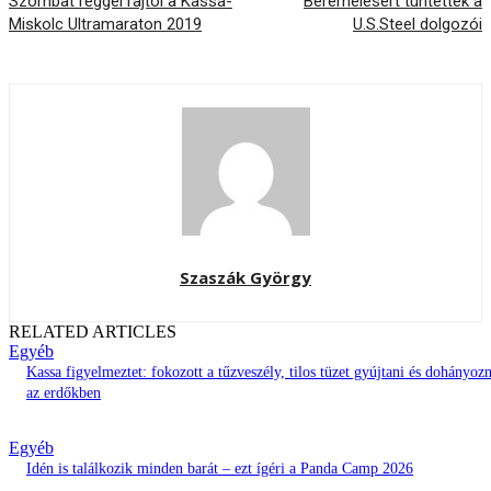
Szombat reggel rajtol a Kassa-
Béremelésért tüntettek a
Miskolc Ultramaraton 2019
U.S.Steel dolgozói
Szaszák György
RELATED ARTICLES
Egyéb
Kassa figyelmeztet: fokozott a tűzveszély, tilos tüzet gyújtani és dohányozn
az erdőkben
Egyéb
Idén is találkozik minden barát – ezt ígéri a Panda Camp 2026