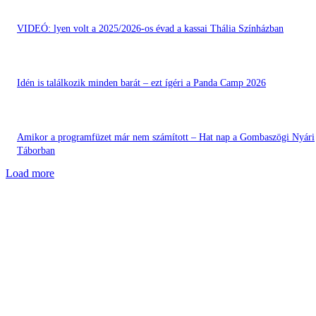
VIDEÓ: lyen volt a 2025/2026-os évad a kassai Thália Színházban
Idén is találkozik minden barát – ezt ígéri a Panda Camp 2026
Amikor a programfüzet már nem számított – Hat nap a Gombaszögi Nyári
Táborban
Load more