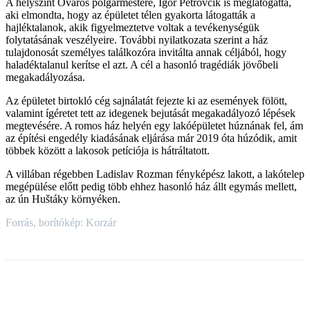
A helyszínt Óváros polgármestere, Igor Petrovčík is meglátogatta,
aki elmondta, hogy az épületet télen gyakorta látogatták a
hajléktalanok, akik figyelmeztetve voltak a tevékenységük
folytatásának veszélyeire. További nyilatkozata szerint a ház
tulajdonosát személyes találkozóra invitálta annak céljából, hogy
haladéktalanul kerítse el azt. A cél a hasonló tragédiák jövőbeli
megakadályozása.
Az épületet birtokló cég sajnálatát fejezte ki az események fölött,
valamint ígéretet tett az idegenek bejutását megakadályozó lépések
megtevésére. A romos ház helyén egy lakóépületet húznának fel, ám
az építési engedély kiadásának eljárása már 2019 óta húzódik, amit
többek között a lakosok petíciója is hátráltatott.
A villában régebben Ladislav Rozman fényképész lakott, a lakótelep
megépülése előtt pedig több ehhez hasonló ház állt egymás mellett,
az ún Huštáky környéken.
Forrás, borítókép: Korzár