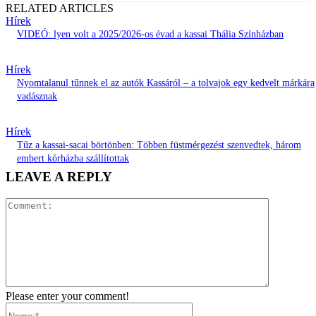
RELATED ARTICLES
Hírek
VIDEÓ: lyen volt a 2025/2026-os évad a kassai Thália Színházban
Hírek
Nyomtalanul tűnnek el az autók Kassáról – a tolvajok egy kedvelt márkára
vadásznak
Hírek
Tűz a kassai-sacai börtönben: Többen füstmérgezést szenvedtek, három
embert kórházba szállítottak
LEAVE A REPLY
Comment:
Please enter your comment!
Name:*