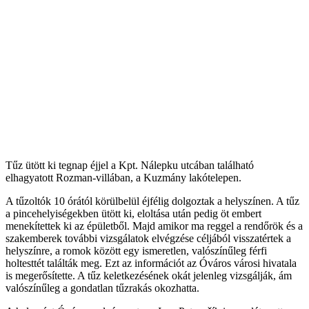
Tűz ütött ki tegnap éjjel a Kpt. Nálepku utcában található
elhagyatott Rozman-villában, a Kuzmány lakótelepen.
A tűzoltók 10 órától körülbelül éjfélig dolgoztak a helyszínen. A tűz
a pincehelyiségekben ütött ki, eloltása után pedig öt embert
menekítettek ki az épületből. Majd amikor ma reggel a rendőrök és a
szakemberek további vizsgálatok elvégzése céljából visszatértek a
helyszínre, a romok között egy ismeretlen, valószínűleg férfi
holtesttét találták meg. Ezt az információt az Óváros városi hivatala
is megerősítette. A tűz keletkezésének okát jelenleg vizsgálják, ám
valószínűleg a gondatlan tűzrakás okozhatta.