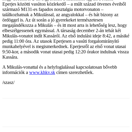
Eperjes közötti vasúton közlekedő – a múlt század ötvenes éveiből
származó M131-es fapados nosztalgia motorvonaton –
találkozhatnak a Mikulással, az angyalokkal – és hát bizony az
ördöggel is. Az út során a jó gyerekeket természetesen
megajándékozza a Mikulás – és itt most arra is lehetőség lesz, hogy
elbeszélgessenek egymással. A társaság december 2-án tehát két
Mikulás-vonatot indít Kassáról. Az első indulási ideje 8:42, a másiké
pedig 11:00 óra. Az utasok Eperjesen a vasúti forgalomirányító
munkahelyével is megismerkednek. Eperjesről az első vonat utasai
9:50-kor, a második vonat utasai pedig 12:20 órakor indulnak vissza
Kassára.
A Mikulás-vonattal és a helyfoglalással kapcsolatosan bővebb
információk a
www.khkv.sk
címen szerezhetőek.
/szasz/