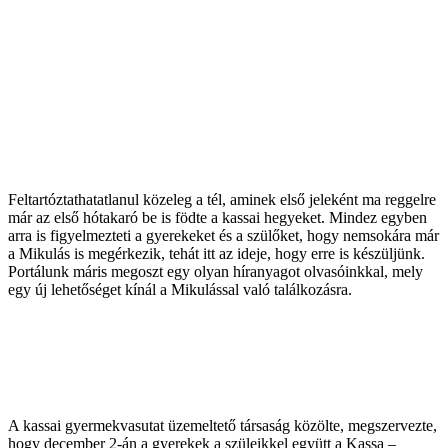
Feltartóztathatatlanul közeleg a tél, aminek első jeleként ma reggelre
már az első hótakaró be is födte a kassai hegyeket. Mindez egyben
arra is figyelmezteti a gyerekeket és a szülőket, hogy nemsokára már
a Mikulás is megérkezik, tehát itt az ideje, hogy erre is készüljünk.
Portálunk máris megoszt egy olyan híranyagot olvasóinkkal, mely
egy új lehetőséget kínál a Mikulással való találkozásra.
A kassai gyermekvasutat üzemeltető társaság közölte, megszervezte,
hogy december 2-án a gyerekek a szüleikkel együtt a Kassa –