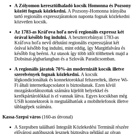
A Zólyomon keresztülhaladó kocsik Homonna és Pozsony
között fognak közlekedni.
A Pozsony-Homonna irányába
tartó regionális expresszjáratokon naponta fognak közlekedni
közvetlen kocsik.
Az 1783-as Kráľova hoľa nevű regionális expressz két
órával később fog indulni.
A besztercebányai 1783-as
Kráľova hoľa nevű délutáni regionális expresszjárat két
órával később fog indulni, mint eddig, így Margitfalvára és
később fog beérni. Az utasok így több időt tölthetnek majd a
Dobsinai-jégbarlangban és a Szlovák Paradicsomban.
A regionális járatok 70%-án modernizált kocsik illetve
szerelvények fognak közlekedni.
A kocsik
légkondicionáltak és konnektorokkal felszereltek, illetve Wi-
Fi általi internetkapcsolatot is biztosítanak. Ezen kívül
mozgáskorlátozottak számára kijelölt helyekkel és
kerékpártárolókkal is el vannak látva. Egyes kocsikban még
USB konnektorok is megtalálhatóak a mobiltelefonok illetve
táblagépek számára.
Kassa-Szepsi város
(160-as útvonal)
A Szepsiben található Integrált Közlekedési Terminál részére
elővárosi autóbuszok lesznek biztosítva például az olyan