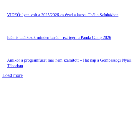
VIDEÓ: lyen volt a 2025/2026-os évad a kassai Thália Színházban
Idén is találkozik minden barát – ezt ígéri a Panda Camp 2026
Amikor a programfüzet már nem számított – Hat nap a Gombaszögi Nyári
Táborban
Load more