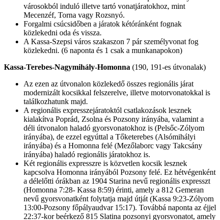
városokból induló illetve tartó vonatjáratokhoz, mint
Mecenzéf, Torna vagy Rozsnyó.
Forgalmi csúcsidőben a járatok kétóránként fognak
közlekedni oda és vissza.
A Kassa-Szepsi város szakaszon 7 pár személyvonat fog
közlekedni. (6 naponta és 1 csak a munkanapokon)
Kassa-Terebes-Nagymihály-Homonna
(190, 191-es útvonalak)
Az ezen az útvonalon közlekedő összes regionális járat
modernizált kocsikkal felszerelve, illetve motorvonatokkal is
találkozhatunk majd.
A regionális expresszejáratoktól csatlakozások lesznek
kialakítva Poprád, Zsolna és Pozsony irányába, valamint a
déli útvonalon haladó gyorsvonatokhoz is (Pelsőc-Zólyom
irányába), de ezzel egyúttal a Tőketerebes (Alsómihályi
irányába) és a Homonna felé (Mezőlaborc vagy Takcsány
irányába) haladó regionális járatokhoz is.
Két regionális expresszre is közvetlen kocsik lesznek
kapcsolva Homonna irányából Pozsony felé. Ez hétvégenként
a délelőtti órákban az 1904 Starina nevű regionális expresszt
(Homonna 7:28- Kassa 8:59) érinti, amely a 812 Gemeran
nevű gyorsvonatként folytatja majd útját (Kassa 9:23-Zólyom
13:00-Pozsony főpályaudvar 15:17). Továbbá naponta az éjjel
22:37-kor beérkező 815 Slatina pozsonyi gyorsvonatot, amely