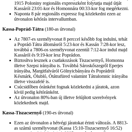
1915 Poloniny regionális expresszként folytatja majd útját
Kassáról 23:01-kor és Homonnára 00:33-kor fog megérkezni.
Naponta 8 pár regionális expressz fog közlekedni ezen az
útvonalon kétórás intervallumban.
Kassa-Poprád-Tátra
(180-as útvonal)
Az 7807-es személyvonat 8 perccel később fog indulni, tehát
a Poprád-Tátra állomásról 5:23-kor és Kassán 7:28-kor lesz,
továbbá a 7806-os személyvonat ezentúl 7:12-kor indul majd
Kassáról és 9:19-kor lesz Poprádon.
Biztosítva lesznek a csatlakozások Tiszacsernyő, Homonna
illetve Szepsi irányába is. Továbbá Sároskőszegről Eperjes
irányába, Margitfalváról Gölnyicbányára és Poprádról
Késmárk, Ólubló, Ótátrafüred valamint Tátralomnic irányába
illetve visszafelé is.
Csúcsidőben óránként fognak közlekedni a járatok, azon
kívül pedig kétóránként.
Az útvonalon 80%-ban új illetve felújított szerelvények
közlekednek majd.
Kassa-Tiszacsernyő
(190-es útvonal)
Ezen az útvonalon a hétvégi járatokat érinti változás. A 8813-
as számú személyvonat (Kassa 15:10-Tiszacsernyő 16:52)