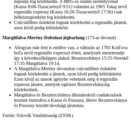
naponta fog közlekedni. A 8805-os számú személyvonat
(Kassa 8:06-Tiszacsernyő 9:51) valamint az 1965 Tokaj nevű
regionális expressz (Kassa 16:26-Tiszacsernyő 17:56) csak
hétköznaponként fog közlekedni.
Csúcsidőben óránként fognak közlekedni a regionális járatok,
azon kívül pedig kétóránként.
Margitfalva-Merény-Dobsinai-jégbarlang
(173-as útvonal)
Ahogyan már fent is említve van, a változás az 1783 Kráľova
hoľa nevű regionális expresszt érinti, amelynek menetrendje
így a következőképpen alakul: Besztercebánya 15:35-Vereskő
17:35-Margitfalva 19:14.
A Margitfalva-Merény útvonalon csúcsidőben óránként
fognak közlekedni a járatok, azon kívül pedig kétóránként.
Ezen kívül az utasok igénybe vehetnek még 4 regionális
expressz járatot, amelyek egészen Besztercebányáig
közlekednek.
Margitfalva és Besztercebánya állomásokról csatlakozások
lesznek biztosítva a Kassa és Pozsony, illetve Besztercebánya
és Pozsony közötti távolsági járatokra.
Forrás: Szlovák Vasúttársaság (ZSSK)