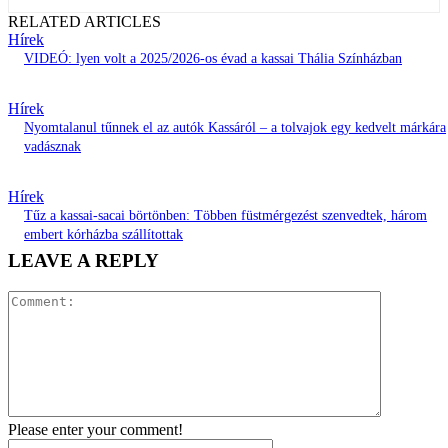
RELATED ARTICLES
Hírek
VIDEÓ: lyen volt a 2025/2026-os évad a kassai Thália Színházban
Hírek
Nyomtalanul tűnnek el az autók Kassáról – a tolvajok egy kedvelt márkára
vadásznak
Hírek
Tűz a kassai-sacai börtönben: Többen füstmérgezést szenvedtek, három
embert kórházba szállítottak
LEAVE A REPLY
Comment:
Please enter your comment!
Name:*