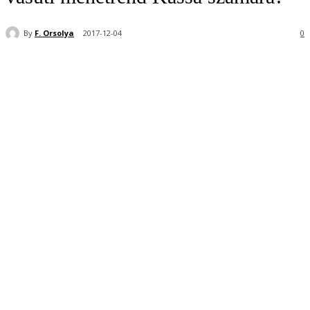
By
F. Orsolya
2017-12-04
0