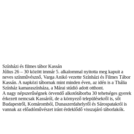
Színházi és filmes tábor Kassán
Július 26 – 30 között immár 5. alkalommal nyitotta meg kapuit a
neves színművésznő, Varga Anikó vezette Színházi és Filmes Tábor
Kassán. A napközi tábornak mint minden éven, az idén is a Thália
Színház kamaraszínháza, a Márai stúdió adott otthont.
A nagy népszerűségnek örvendő alkotótáborba 30 tehetséges gyerek
érkezett nemcsak Kassáról, de a környező településekről is, sőt
Budapestről, Komáromból, Dunaszerdahelyről és Sárospatakról is
vannak az előadóművészet iránt érdeklődő visszajáró táborlakók.