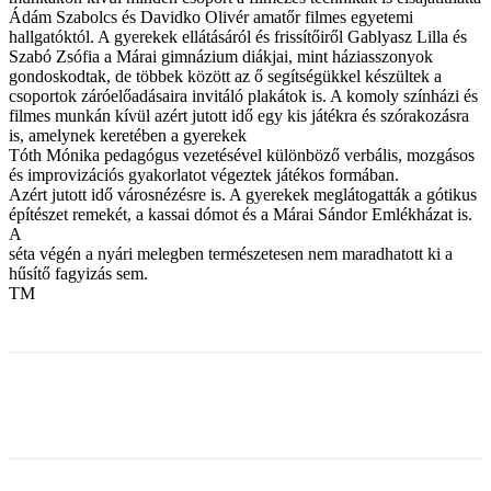
Ádám Szabolcs és Davidko Olivér amatőr filmes egyetemi
hallgatóktól. A gyerekek ellátásáról és frissítőiről Gablyasz Lilla és
Szabó Zsófia a Márai gimnázium diákjai, mint háziasszonyok
gondoskodtak, de többek között az ő segítségükkel készültek a
csoportok záróelőadásaira invitáló plakátok is. A komoly színházi és
filmes munkán kívül azért jutott idő egy kis játékra és szórakozásra
is, amelynek keretében a gyerekek
Tóth Mónika pedagógus vezetésével különböző verbális, mozgásos
és improvizációs gyakorlatot végeztek játékos formában.
Azért jutott idő városnézésre is. A gyerekek meglátogatták a gótikus
építészet remekét, a kassai dómot és a Márai Sándor Emlékházat is.
A
séta végén a nyári melegben természetesen nem maradhatott ki a
hűsítő fagyizás sem.
TM