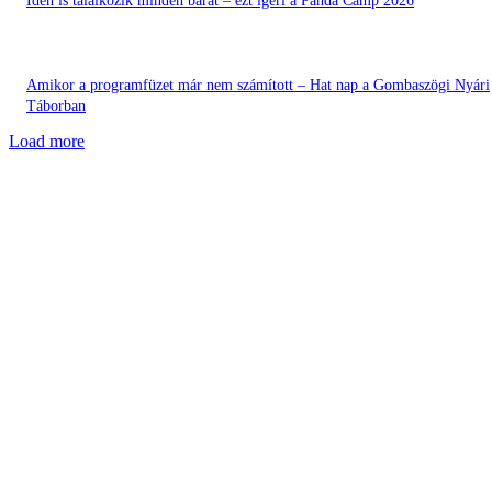
Idén is találkozik minden barát – ezt ígéri a Panda Camp 2026
Amikor a programfüzet már nem számított – Hat nap a Gombaszögi Nyári
Táborban
Load more