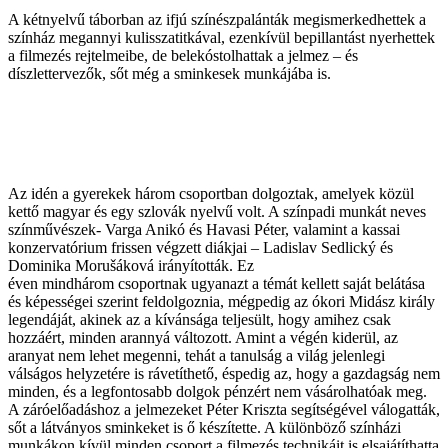
A kétnyelvű táborban az ifjú színészpalánták megismerkedhettek a
színház megannyi kulisszatitkával, ezenkívül bepillantást nyerhettek
a filmezés rejtelmeibe, de belekóstolhattak a jelmez – és
díszlettervezők, sőt még a sminkesek munkájába is.
Az idén a gyerekek három csoportban dolgoztak, amelyek közül
kettő magyar és egy szlovák nyelvű volt. A színpadi munkát neves
színművészek- Varga Anikó és Havasi Péter, valamint a kassai
konzervatórium frissen végzett diákjai – Ladislav Sedlický és
Dominika Morušáková irányították. Ez
éven mindhárom csoportnak ugyanazt a témát kellett saját belátása
és képességei szerint feldolgoznia, mégpedig az ókori Midász király
legendáját, akinek az a kívánsága teljesült, hogy amihez csak
hozzáért, minden arannyá változott. Amint a végén kiderül, az
aranyat nem lehet megenni, tehát a tanulság a világ jelenlegi
válságos helyzetére is rávetíthető, éspedig az, hogy a gazdagság nem
minden, és a legfontosabb dolgok pénzért nem vásárolhatóak meg.
A záróelőadáshoz a jelmezeket Péter Kriszta segítségével válogatták,
sőt a látványos sminkeket is ő készítette. A különböző színházi
munkákon kívül minden csoport a filmezés technikáit is elsajátíthatta