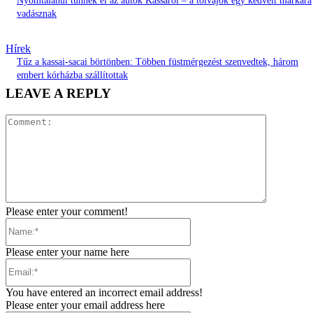
Nyomtalanul tűnnek el az autók Kassáról – a tolvajok egy kedvelt márkára
vadásznak
Hírek
Tűz a kassai-sacai börtönben: Többen füstmérgezést szenvedtek, három
embert kórházba szállítottak
LEAVE A REPLY
Comment:
Please enter your comment!
Name:*
Please enter your name here
Email:*
You have entered an incorrect email address!
Please enter your email address here