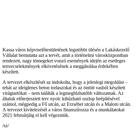
Kassa város képviselőtestületének legutóbbi ülésén a Lakáskezelő
Vállalat bemutatta azt a tervét, amit a történelmi városközpontban
rendezett, nagy tömegeket vonzó események idején az esetleges
terrorcselekmények elkövetésének a meggátolása érdekében
készített.
A tervezet elkészítését az indokolta, hogy a jelenlegi megoldást –
tehát az ideiglenes beton torlaszokat és az öntött vasból készített
virágtartókat – nem találták a legmegbízhatóbb változatnak. Az
általuk előterjesztett terv nyolc kihúzható oszlop beépítésével
számol, mégpedig a Fő utcán, az Erzsébet utcán és a Malom utcán.
A tervezet kivitelezését a város finanszírozza és a munkálatokat
2021 februárjáig el kell végezniük.
/sz/