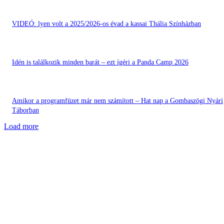
VIDEÓ: lyen volt a 2025/2026-os évad a kassai Thália Színházban
Idén is találkozik minden barát – ezt ígéri a Panda Camp 2026
Amikor a programfüzet már nem számított – Hat nap a Gombaszögi Nyári
Táborban
Load more