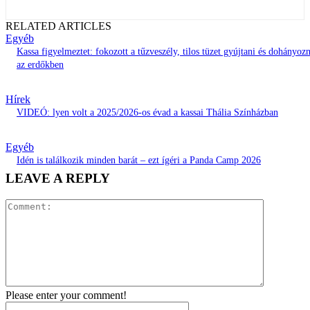
RELATED ARTICLES
Egyéb
Kassa figyelmeztet: fokozott a tűzveszély, tilos tüzet gyújtani és dohányozn
az erdőkben
Hírek
VIDEÓ: lyen volt a 2025/2026-os évad a kassai Thália Színházban
Egyéb
Idén is találkozik minden barát – ezt ígéri a Panda Camp 2026
LEAVE A REPLY
Comment:
Please enter your comment!
Name:*