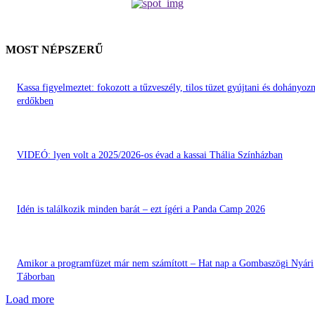
MOST NÉPSZERŰ
Kassa figyelmeztet: fokozott a tűzveszély, tilos tüzet gyújtani és dohányozn
erdőkben
VIDEÓ: lyen volt a 2025/2026-os évad a kassai Thália Színházban
Idén is találkozik minden barát – ezt ígéri a Panda Camp 2026
Amikor a programfüzet már nem számított – Hat nap a Gombaszögi Nyári
Táborban
Load more