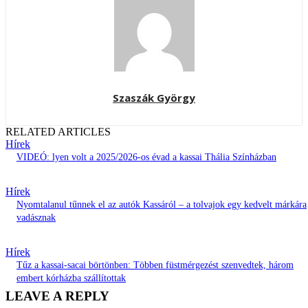
Szaszák György
RELATED ARTICLES
Hírek
VIDEÓ: lyen volt a 2025/2026-os évad a kassai Thália Színházban
Hírek
Nyomtalanul tűnnek el az autók Kassáról – a tolvajok egy kedvelt márkára
vadásznak
Hírek
Tűz a kassai-sacai börtönben: Többen füstmérgezést szenvedtek, három
embert kórházba szállítottak
LEAVE A REPLY