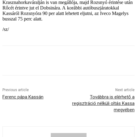
Krasznahorkaváralján is van megállója, majd Rozsnyó érintése után
Rőcét érintve jut el Dobsinára. A korábbi autóbuszjáratokkal
Kassáról Rozsnyóra 90 per alatt lehetett eljutni, az Iveco Magelys
busszal 75 perc alatt.
/sz/
Previous article
Next article
Ferenc pápa Kassán
Továbbra is elérhető a
regisztráció nélküli oltás Kassa
megyében