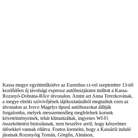
Kassa megye együttműködve az Euorubus r.t-vel szeptember 13-tól
kezdődően új távolsági expressz autóbuszjáratot indított a Kassa-
Rozsnyó-Dobsina-Rőce útvonalon. Amint azt Anna Terezkovának,
a megye elnöki szóvivőjének tájékoztatásából megtudtuk ezen az
útvonalon az Iveco Magelys típusú autóbuszokat állítják
forgalomba, melyek messzemenőleg megfelelnek korunk
követelményeinek, tehát klimatizáltak, ingyenes WI-Fi
összeköttetést biztosítanak, nem beszélve arról, hogy kényelmes
ülésekkel vannak ellátva. Fontos kiemelni, hogy a Kassáról induló
járatnak Rozsnyóig Tornán, Görgőn, Almáson,