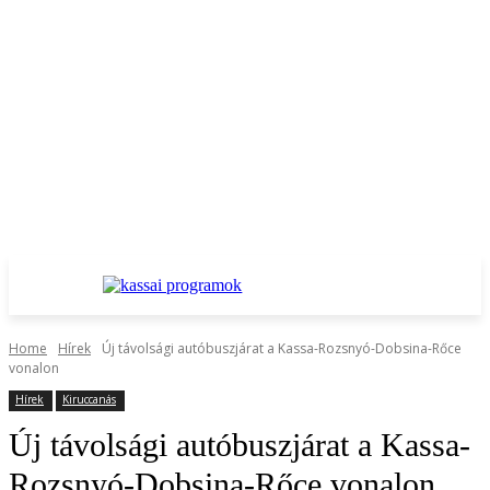
Home
Hírek
Új távolsági autóbuszjárat a Kassa-Rozsnyó-Dobsina-Rőce
vonalon
Hírek
Kiruccanás
Új távolsági autóbuszjárat a Kassa-
Rozsnyó-Dobsina-Rőce vonalon