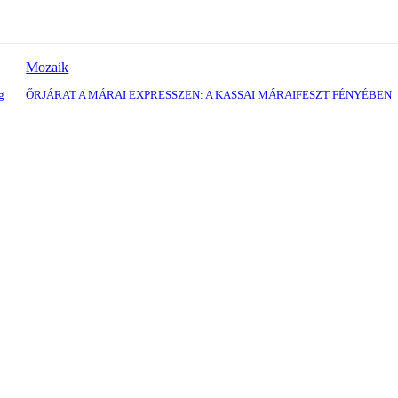
Mozaik
g
ŐRJÁRAT A MÁRAI EXPRESSZEN: A KASSAI MÁRAIFESZT FÉNYÉBEN