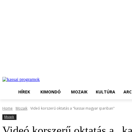
HÍREK
KIMONDÓ
MOZAIK
KULTÚRA
ARC
Home
Mozaik
Videó korszerű oktatás a "kassai magyar ipariban"
Mozaik
Videó korszerű oktatás a „k