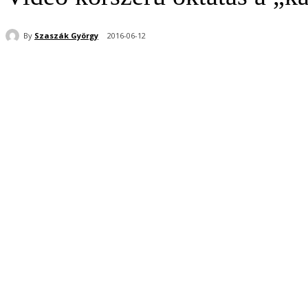
By
Szaszák György
2016-06-12
Share