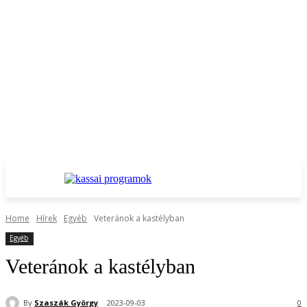
Home
Hírek
Egyéb
Veteránok a kastélyban
Egyéb
Veteránok a kastélyban
By
Szaszák György
2023-09-03
0