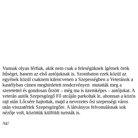
Vannak olyan férfiak, akik nem csak a feleségüknek ígérnek örök
hűséget, hanem az első autójuknak is. Szombaton ezek közül az
egyének közül csaknem kilencvenen a Szepességben a Veteránok a
kastélyban címen meghirdetett rendezvényen mutatták meg a
szeretettel és gondosan őrzött – még ma is üzemképes – autójukat. A
veterán autók Szepesgörgő Fő utcáján parkoltak le, ahonnan a közös
rajt után Lőcsére hajtottak, majd a nevezetes ősi szepességi város
után visszatértek Szepesgörgőre. A látványos felvonulásnak sok
nézője volt, közöttük külföldi turisták is.
/sz/