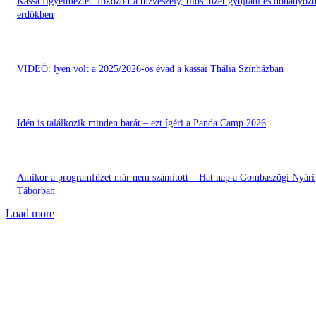
Kassa figyelmeztet: fokozott a tűzveszély, tilos tüzet gyújtani és dohányozn
erdőkben
VIDEÓ: lyen volt a 2025/2026-os évad a kassai Thália Színházban
Idén is találkozik minden barát – ezt ígéri a Panda Camp 2026
Amikor a programfüzet már nem számított – Hat nap a Gombaszögi Nyári
Táborban
Load more