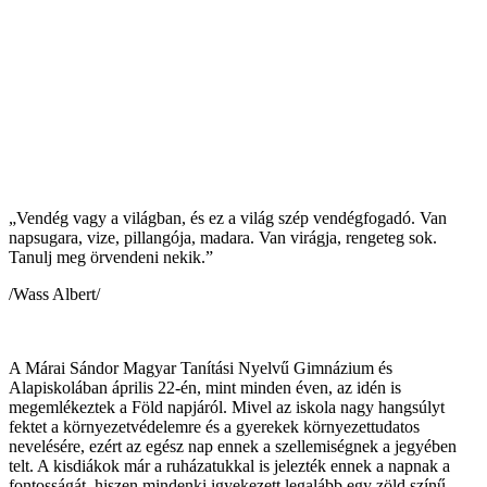
„Vendég vagy a világban, és ez a világ szép vendégfogadó. Van
napsugara, vize, pillangója, madara. Van virágja, rengeteg sok.
Tanulj meg örvendeni nekik.”
/Wass Albert/
A Márai Sándor Magyar Tanítási Nyelvű Gimnázium és
Alapiskolában április 22-én, mint minden éven, az idén is
megemlékeztek a Föld napjáról. Mivel az iskola nagy hangsúlyt
fektet a környezetvédelemre és a gyerekek környezettudatos
nevelésére, ezért az egész nap ennek a szellemiségnek a jegyében
telt. A kisdiákok már a ruházatukkal is jelezték ennek a napnak a
fontosságát, hiszen mindenki igyekezett legalább egy zöld színű