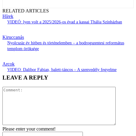
RELATED ARTICLES
Hírek
VIDEÓ: lyen volt a 2025/2026-os évad a kassai Thália Színházban
Kiruccanás
Nyolcszáz év hitben és történelemben – a bodrogszentesi református
templom öröksége
Arcok
VIDEO: Dalibor Fabian, balett-táncos – A szenvedély fegyelme
LEAVE A REPLY
Comment:
Please enter your comment!
Name:*