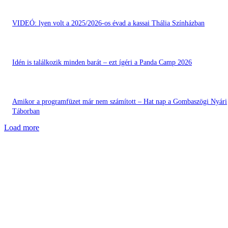
VIDEÓ: lyen volt a 2025/2026-os évad a kassai Thália Színházban
Idén is találkozik minden barát – ezt ígéri a Panda Camp 2026
Amikor a programfüzet már nem számított – Hat nap a Gombaszögi Nyári
Táborban
Load more