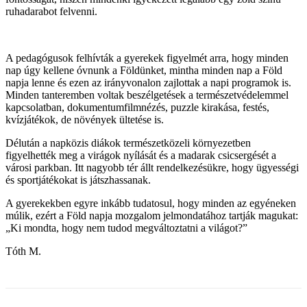
ruhadarabot felvenni.
A pedagógusok felhívták a gyerekek figyelmét arra, hogy minden
nap úgy kellene óvnunk a Földünket, mintha minden nap a Föld
napja lenne és ezen az irányvonalon zajlottak a napi programok is.
Minden tanteremben voltak beszélgetések a természetvédelemmel
kapcsolatban, dokumentumfilmnézés, puzzle kirakása, festés,
kvízjátékok, de növények ültetése is.
Délután a napközis diákok természetközeli környezetben
figyelhették meg a virágok nyílását és a madarak csicsergését a
városi parkban. Itt nagyobb tér állt rendelkezésükre, hogy ügyességi
és sportjátékokat is játszhassanak.
A gyerekekben egyre inkább tudatosul, hogy minden az egyéneken
múlik, ezért a Föld napja mozgalom jelmondatához tartják magukat:
„Ki mondta, hogy nem tudod megváltoztatni a világot?”
Tóth M.