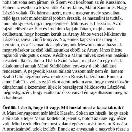
noha ott soha sem jártam, és ő sem volt korábban az én Kassámon.
Ebben az esetben a közvetítők Arany János, Márai Sándor és Nagy
László voltak. Ők hárman azért, mert a magyar nyelv szavaiban
rejlő igaz erőt mindenkinél jobban érezték, és használni is tudták,
mint ahogy ezek rajzi megjelenítését Miklosovits László is. Az ő
rajzait először az Élet és Irodalom lapjain láttam, majd annak
örülhettem, hogy hozzám került az Arany János versei Miklosovits
László rajzaival című könyve. No, ennek kapcsán már meg is
kerestem, és a Csemadok alapítványunk Mészáros utcai házának
megnyitásakor az első kiállításunkat ebből az Arany János ihlette
rajzaiból válogattuk össze. Később a Márai művek szellemi hatására
készített alkotásaiból a Thália Színházban, majd aztán egy másik
alkalommal annak Márai Stúdiójában egy-egy újabb kiállítást
rendeztem. A negyedik kassai tárlatát viszont már nem én, hanem
Szabó Ottó képzőművész rendezte a Rovás Galériában. Ennek a
címe HabiTus volt, s ez jó okot adott nekem arra, hogy most először
diktafonnal a kezemben üljek le beszélgetni Miklosovits Lászlóval,
mégpedig azért, hogy ezúttal az ő szavaival én rajzolhassam meg az
ő habitusát.
Örülök László, hogy itt vagy. Mit hoztál most a kassaiaknak?
A Márai-anyagomat már látták Kassán. Sokan azt hiszik, hogy azok
a tárlatok a teljes Márai-kollekciót jelentik, holott az csak egy része
volt. Mind ezek ellenére most valami egészen mást hoztam Kassára.
A tusrajzaimból adok ízelítőt. Ennek az anyagnak a nagyobb része a