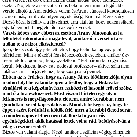
ezeket. No, ebbe a sorozatba én is bekerültem, mint a legújabb
verzió alkotója. Ami érdekes velem és Arany Jánossal kapcsolatosan
az nem más, mint valamilyen egyidejűség. Erre már Keresztúry
Dezső bácsi is felhívta a figyelmet, arra utalván, hogy nekem sikerül
egy képen belül megjeleníteni az egész verset.
Vagyis képes vagy ebben az esetben Arany Jánosnak azt a
lelkületét rokonítani a magadéval, amikor ő a verset írta és
utólag te a rajzot elkészítetted?
Igen, de ez csak úgy jöhetett létre, hogy technikailag egy picit
ráfejeltem. Mint a régebbi fényképezőgépek esetében, amikor úgy
nyomtuk le a gombot, hogy „véletlenül“ két-három kép egymásra
került. Meglepett, hogy egy padovai professzor – akivel soha nem
találkoztam – mégis elemzi, bogozgatja a képeimet.
Ebben az is érdekes, hogy az Arany János idődimenziója olyan
módon folyt be valamiképpen a tiédbe, hogy a Hídavatás
témájáról te a képzőművészet eszközeivel hasonló erővel szólsz,
mint ő a líra eszközeivel. Most viszont hirtelen egy olyan
felismerés is megvilágosodott előttem, amire korábban nem
gondoltam veled kapcsolatosan. Mond, lehetséges az, hogy te
éppen azért fordultál a költők felé, mert a korábbi életed során
a mindennapos életben nem találkoztál olyan erős
egyéniségekkel, akik hatással lettek volna rád, befolyásolván a
világra eszmélésedet?
Biztos van valami alapja. Nézd, amikor a szüleim végleg elmentek,