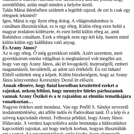
szemlélődni, aztán majd minden a helyére kerül.
Talán Márai ihletésében született a legtöbb rajzod, de ezt is csak egy
rétegnek tekinted?
Igen, Márai is egy ilyen réteg dolog. A világirodalomhoz is
csináltam illusztrációkat, ez is egy réteg. Külön réteg ezen belül a
magyar irodalom költészete, és ezen belül külön réteg az, amit
Babitshoz csináltam. Ezek a rétegek nem egy-két kép, hanem mind
külön-külön egy kiállításra való anyag.
És Arany János?
Az is egy réteg. Ő még gyerekkori emlék. Azért szerettem, mert
gyerekkorom ostoba világában is meghatározó volt megélni azt,
hogy van egy Arany János, aki írt lovagokról, tisztességről, emberi
magatartásról, becsületről, az adott szó értékéről. Én ezt faltam!
Ebből születtek meg a képek. Külön büszkeségem, hogy az Arany
János könyvemhez Keresztúry Dezső írt előszót.
Annak ellenére, hogy fiatal korodban készítetted ezeket a
rajzokat, nekem feltűnt, hogy mennyire hiteles párhuzamok
vannak Arany Őszikéi és a te rajzaidon az elmúlás tematikájára
vonatkozóan…
Nagyon érdekes amit mondasz. Van egy Petőfi S. Sándor nevezetű
irodalomtörténész, aki afféle tudós és Padovában tanít. Ő a kép és a
szöveg kapcsolatát elemzi. Felhozza például, hogy Arany János:
Hídavatás. A vershez kapcsolódva aztán bemutatja a hídavatáshoz
kapcsolódó rajzokat, azt hogy melyik korban, hogyan illusztrálták
ezt a verset. Az egyetemistáknak aztán kiadta, hogy elemezzék