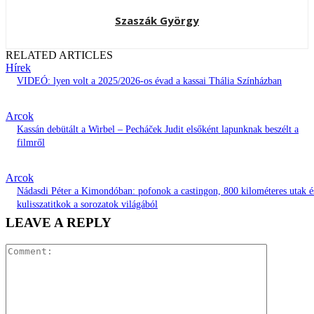
Szaszák György
RELATED ARTICLES
Hírek
VIDEÓ: lyen volt a 2025/2026-os évad a kassai Thália Színházban
Arcok
Kassán debütált a Wirbel – Pecháček Judit elsőként lapunknak beszélt a
filmről
Arcok
Nádasdi Péter a Kimondóban: pofonok a castingon, 800 kilométeres utak é
kulisszatitkok a sorozatok világából
LEAVE A REPLY
Comment: