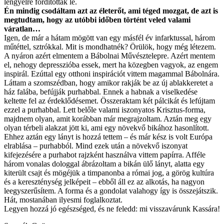
lengyelre fordították le.
Én mindig csodáltam azt az életerőt, ami téged mozgat, de azt is
megtudtam, hogy az utóbbi időben történt veled valami
váratlan…
Igen, de már a hátam mögött van egy másfél év infarktussal, három
műtéttel, sztrókkal. Mit is mondhatnék? Örülök, hogy még létezem.
A nyáron azért elmentem a Bábolnai Művésztelepre. Azért mentem
el, nehogy depresszióba essek, mert ha közegben vagyok, az engem
inspirál. Ezúttal egy otthoni inspirációt vittem magammal Bábolnára.
Láttam a szomszédban, hogy amikor rakják be az új ablakkeretet a
ház falába, befújják purhabbal. Ennek a habnak a viselkedése
keltette fel az érdeklődésemet. Összeraktam két pálcikát és lefújtam
ezzel a purhabbal. Lett belőle valami iszonyatos Krisztus-forma,
majdnem olyan, amit korábban már megrajzoltam. Aztán meg egy
olyan térbeli alakzat jött ki, ami egy növekvő bikához hasonlított.
Ehhez aztán egy lányt is hozzá tettem – és már kész is volt Európa
elrablása – purhabból. Mind ezek után a növekvő iszonyat
kifejezésére a purhabot rajzként használva vittem papírra. Afféle
három vonalas dologgal ábrázoltam a bikán ülő lányt, alatta egy
kiterült csajt és mögéjük a timpanonba a római jog, a görög kultúra
és a kereszténység jelképeit – ebből áll ez az alkotás, ha nagyon
leegyszerűsítem. A forma és a gondolat valahogy így is összejátszik.
Hát, mostanában ilyesmi foglalkoztat.
Legyen hozzá jó egészséged, és ne feledd: mi visszavárunk Kassára!