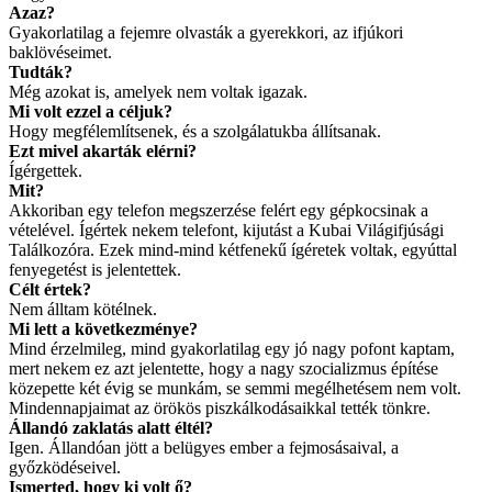
Azaz?
Gyakorlatilag a fejemre olvasták a gyerekkori, az ifjúkori
baklövéseimet.
Tudták?
Még azokat is, amelyek nem voltak igazak.
Mi volt ezzel a céljuk?
Hogy megfélemlítsenek, és a szolgálatukba állítsanak.
Ezt mivel akarták elérni?
Ígérgettek.
Mit?
Akkoriban egy telefon megszerzése felért egy gépkocsinak a
vételével. Ígértek nekem telefont, kijutást a Kubai Világifjúsági
Találkozóra. Ezek mind-mind kétfenekű ígéretek voltak, egyúttal
fenyegetést is jelentettek.
Célt értek?
Nem álltam kötélnek.
Mi lett a következménye?
Mind érzelmileg, mind gyakorlatilag egy jó nagy pofont kaptam,
mert nekem ez azt jelentette, hogy a nagy szocializmus építése
közepette két évig se munkám, se semmi megélhetésem nem volt.
Mindennapjaimat az örökös piszkálkodásaikkal tették tönkre.
Állandó zaklatás alatt éltél?
Igen. Állandóan jött a belügyes ember a fejmosásaival, a
győzködéseivel.
Ismerted, hogy ki volt ő?