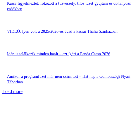
Kassa figyelmeztet: fokozott a tűzveszély, tilos tüzet gyújtani és dohányozn
erdőkben
VIDEÓ: lyen volt a 2025/2026-os évad a kassai Thália Színházban
Idén is találkozik minden barát – ezt ígéri a Panda Camp 2026
Amikor a programfüzet már nem számított – Hat nap a Gombaszögi Nyári
Táborban
Load more