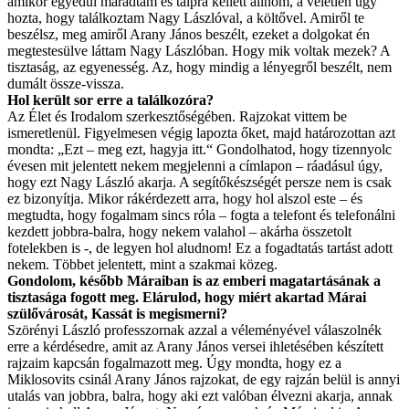
amikor egyedül maradtam és talpra kellett állnom, a véletlen úgy
hozta, hogy találkoztam Nagy Lászlóval, a költővel. Amiről te
beszélsz, meg amiről Arany János beszélt, ezeket a dolgokat én
megtestesülve láttam Nagy Lászlóban. Hogy mik voltak mezek? A
tisztaság, az egyenesség. Az, hogy mindig a lényegről beszélt, nem
dumált össze-vissza.
Hol került sor erre a találkozóra?
Az Élet és Irodalom szerkesztőségében. Rajzokat vittem be
ismeretlenül. Figyelmesen végig lapozta őket, majd határozottan azt
mondta: „Ezt – meg ezt, hagyja itt.“ Gondolhatod, hogy tizennyolc
évesen mit jelentett nekem megjelenni a címlapon – ráadásul úgy,
hogy ezt Nagy László akarja. A segítőkészségét persze nem is csak
ez bizonyítja. Mikor rákérdezett arra, hogy hol alszol este – és
megtudta, hogy fogalmam sincs róla – fogta a telefont és telefonálni
kezdett jobbra-balra, hogy nekem valahol – akárha összetolt
fotelekben is -, de legyen hol aludnom! Ez a fogadtatás tartást adott
nekem. Többet jelentett, mint a szakmai közeg.
Gondolom, később Máraiban is az emberi magatartásának a
tisztasága fogott meg. Elárulod, hogy miért akartad Márai
szülővárosát, Kassát is megismerni?
Szörényi László professzornak azzal a véleményével válaszolnék
erre a kérdésedre, amit az Arany János versei ihletésében készített
rajzaim kapcsán fogalmazott meg. Úgy mondta, hogy ez a
Miklosovits csinál Arany János rajzokat, de egy rajzán belül is annyi
utalás van jobbra, balra, hogy aki ezt valóban élvezni akarja, annak