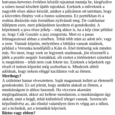
hatvanas-hetvenes években készült rajzaimat mutatja be, kiegészítve
a színes tussal készített újabb rajzokkal. Ezeknek a műveknek a
nagyobb része akkor készült, amikor a pályámon ott tartottam, hogy
a közvetlen élmény volt a fontos számomra. Ez portrékban és a
realista ábrázolás más formáiban nyilvánult meg. De csakhamar
túlléptem ezen, mert jelképekben kezdtem el gondolkodni. A
képeimnek a java része jelkép – még akkor is, ha a kép címe például
az, hogy Csík Gusztáv a jazz zongorista. Mert ez a pasas
felmagasztosul abban a zenében. Tehát több mint az adott név, vagy
a zene. Vannak képeim, melyekben a bibliára vannak utalások,
például a Veronika kendőjétől a Káin és Ábel történetig sok minden
más. No most, hogy ezek ne legyenek unalmasak, jön részemről a
játék a pozitív-negatív formákkal, sőt ezeket a történeteket színekkel
is megtoldom – tehát nem csak fekete tus. Ezeknek a képeknek egy
részét el tudom képzelni még szoborban is. Mindezek abból
adódnak, hogy nekem eléggé kacifántos volt az életem.
Merthogy?
A szüleimet hamar elvesztettem. Saját magamnak kellett az életemről
gondoskodni. Ez azt jelenti, hogy amiként alakult az életem, a
munkásságom is ahhoz hasonult. Ha viccesen akarnám
megfogalmazni, akkor azt kellene mondanom, a munkásságom úgy
alakult, mint a bejgli, tehát különböző rétegei vannak. Szerencsés
képzőművész az, aki elindul valamilyen úton és végig azt a stílust,
azt a technikát, azt a tematikát képviseli.
Biztos vagy ebben?