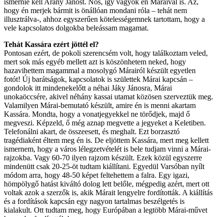
ismernie kell Arany Jánost. Nos, így vagyok én Máraival is. Az,
hogy én merjek bármit is önállóan mondani róla – tehát nem
illusztrálva-, ahhoz egyszerűen kötelességemnek tartottam, hogy a
vele kapcsolatos dolgokba beleássam magamat.
Tehát Kassára ezért jöttél el?
Pontosan ezért, de pokoli szerencsém volt, hogy találkoztam veled,
mert sok más egyéb mellett azt is köszönhetem neked, hogy
hazavihettem magammal a mosolygó Márairól készült egyetlen
fotót! Új barátságok, kapcsolatok is születtek Márai kapcsán –
gondolok itt mindenekelőtt a néhai Jáky Jánosra, Márai
unokaöccsére, akivel néhány kassai utamat közösen szerveztük meg.
Valamilyen Márai-bemutató készült, amire én is menni akartam
Kassára. Mondta, hogy a vonatjegyekkel ne törődjek, majd ő
megveszi. Képzeld, ő még aznap megvette a jegyeket a Keletiben.
Telefonálni akart, de összeesett, és meghalt. Ezt borzasztó
tragédiaként éltem meg én is. De eljöttem Kassára, mert meg kellett
ismernem, hogy a város lélegzetvételét is bele tudjam vinni a Márai-
rajzokba. Vagy 60-70 ilyen rajzom készült. Ezek közül egyszerre
mindenütt csak 20-25-öt tudtam kiállítani. Egyedül Varsóban nyílt
módom arra, hogy 48-50 képet feltehettem a falra. Egy igazi,
hömpölygő hatást kiváltó dolog lett belőle, mégpedig azért, mert ott
voltak azok a szerzők is, akik Márait lengyelre fordították. A kiállítás
és a fordítások kapcsán egy nagyon tartalmas beszélgetés is
kialakult. Ott tudtam meg, hogy Európában a legtöbb Márai-művet