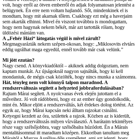
volt, hogy erről az ötven emberről én adjak folyamatosan jelentést a
belügynek. Én erre nem voltam hajlandó. Sőt, mindenkinek el is
mondtam, hogy mit akarnak tőlem. Csakhogy ezt még a haverjaim
sem akarták elhinni. Mivel én viszont továbbra is mondogattam,
hogy nem hagynak nekem békét, már azt tartották rólam, hogy
üldözési mániám van.
A „Fehér Házi“ látogatás végül is mivel zárult?
Megmagyarázták nekem szépen-okosan, hogy: „Miklosovits elvtárs
eddig ugrálhat maga egyedül, ennél tovább már csak velünk.”
Mi jött ezután?
Nagy csend. A könyvkiadóktól – akiknek addig dolgoztam, nem
kaptam munkát. Az újságoknál nagyon sajnálták, hogy ki kell
mondaniuk, de mégis csak közölték, hogy nincs munka a számomra.
Hát, tényleg nem volt könnyű talpon maradnod. A
rendszerváltozás segített a helyzeted jobbrafordulásában?
Rajtam Márai segített. A nyolcvanas évek elején jutottam el a
műveihez. Jó volt rádöbbeni, hogy ez az ember úgy gondolkodik,
mint én. Mikor eljött a rendszerváltás, két érdekes dolog történt. Az
egyik az, hogy Márai kapcsán neki álltam rajzokat csinálni.
Ketyegni kezdett az óra, születtek a rajzok. Közben az is kiderült,
hogy a rendszerváltozás milyen vízválasztó. A barátaim tekintélyes
része vagy szélsőjobbra, vagy szélsőbalra húzódott. Én a Márais
mentalitásommal itt maradtam középen. Ekkoriban tanultam meg
Máraitól a Marcus Aurélius-féle személetet, ami azt jelenti, hogy