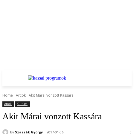
Home
Arcok
Akit Márai vonzott Kassára
Arcok
Kultúra
Akit Márai vonzott Kassára
By
Szaszák György
2017-01-06
0