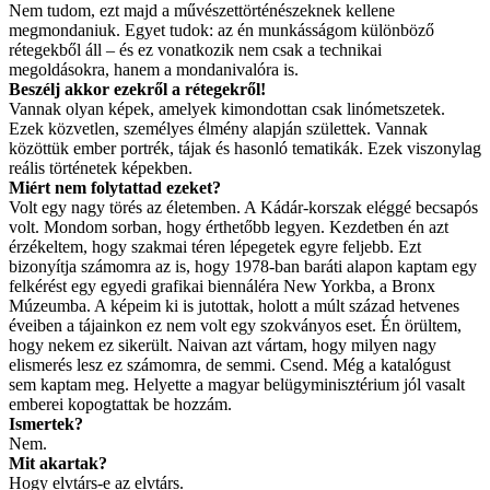
Nem tudom, ezt majd a művészettörténészeknek kellene
megmondaniuk. Egyet tudok: az én munkásságom különböző
rétegekből áll – és ez vonatkozik nem csak a technikai
megoldásokra, hanem a mondanivalóra is.
Beszélj akkor ezekről a rétegekről!
Vannak olyan képek, amelyek kimondottan csak linómetszetek.
Ezek közvetlen, személyes élmény alapján születtek. Vannak
közöttük ember portrék, tájak és hasonló tematikák. Ezek viszonylag
reális történetek képekben.
Miért nem folytattad ezeket?
Volt egy nagy törés az életemben. A Kádár-korszak eléggé becsapós
volt. Mondom sorban, hogy érthetőbb legyen. Kezdetben én azt
érzékeltem, hogy szakmai téren lépegetek egyre feljebb. Ezt
bizonyítja számomra az is, hogy 1978-ban baráti alapon kaptam egy
felkérést egy egyedi grafikai biennáléra New Yorkba, a Bronx
Múzeumba. A képeim ki is jutottak, holott a múlt század hetvenes
éveiben a tájainkon ez nem volt egy szokványos eset. Én örültem,
hogy nekem ez sikerült. Naivan azt vártam, hogy milyen nagy
elismerés lesz ez számomra, de semmi. Csend. Még a katalógust
sem kaptam meg. Helyette a magyar belügyminisztérium jól vasalt
emberei kopogtattak be hozzám.
Ismertek?
Nem.
Mit akartak?
Hogy elvtárs-e az elvtárs.