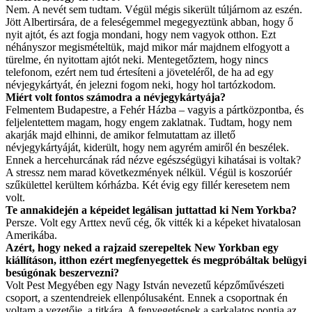
Nem. A nevét sem tudtam. Végül mégis sikerült túljárnom az eszén.
Jött Albertirsára, de a feleségemmel megegyeztünk abban, hogy ő
nyit ajtót, és azt fogja mondani, hogy nem vagyok otthon. Ezt
néhányszor megismételtük, majd mikor már majdnem elfogyott a
türelme, én nyitottam ajtót neki. Mentegetőztem, hogy nincs
telefonom, ezért nem tud értesíteni a jöveteléről, de ha ad egy
névjegykártyát, én jelezni fogom neki, hogy hol tartózkodom.
Miért volt fontos számodra a névjegykártyája?
Felmentem Budapestre, a Fehér Házba – vagyis a pártközpontba, és
feljelentettem magam, hogy engem zaklatnak. Tudtam, hogy nem
akarják majd elhinni, de amikor felmutattam az illető
névjegykártyáját, kiderült, hogy nem agyrém amiről én beszélek.
Ennek a hercehurcának rád nézve egészségügyi kihatásai is voltak?
A stressz nem marad következmények nélkül. Végül is koszorúér
szűkülettel kerültem kórházba. Két évig egy fillér keresetem nem
volt.
Te annakidején a képeidet legálisan juttattad ki Nem Yorkba?
Persze. Volt egy Arttex nevű cég, ők vitték ki a képeket hivatalosan
Amerikába.
Azért, hogy neked a rajzaid szerepeltek New Yorkban egy
kiállításon, itthon ezért megfenyegettek és megpróbáltak belügyi
besúgónak beszervezni?
Volt Pest Megyében egy Nagy István nevezetű képzőművészeti
csoport, a szentendreiek ellenpólusaként. Ennek a csoportnak én
voltam a vezetője, a titkára. A fenyegetésnek a sarkalatos pontja az