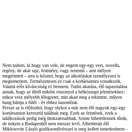
Nem tudom, ki hogy van vele, de engem egy-egy vers, novella,
regény, de akár rajz, festmény, vagy zenemű – ami mélyen
megérintett – arra is késztet, hogy az alkotójukat személyesen is
megismerjem. Természetesen ez csak a kortársaimra vonatkozik.
Valami erős kíváncsiság ez bennem. Tudni akarása, élő tapasztalása
annak, hogy az illető miként viszonyul a hétköznapi jelenésekhez:
mikor vesz mélyebb lélegzetet, min akad meg a tekintete, milyen
hang bántja a fülét – és ehhez hasonlóak.
Persze az is előfordul, hogy olykor a már nem élő nagyok egy-egy
kortársamon keresztül találnak meg. Ezek az érintések, ezek a
találkozások pedig még titokzatosabbak. Szinte hihetetlennek tűnik,
de nekem a Budapesttől nem messze levő, Albertirsán élő
Miklosovits László grafikusművésszel is meg kellett ismerkednem –