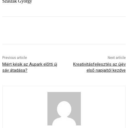
Szaszák György
Previous article
Next article
Miért késik az Aupark előtti új
Kreativitásfejlesztés az újév
sáv átadása?
első napjaitól kezdve