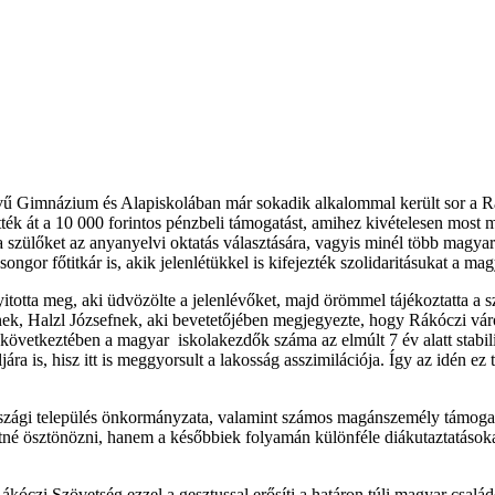
ű Gimnázium és Alapiskolában már sokadik alkalommal került sor a Rá
ték át a 10 000 forintos pénzbeli támogatást, amihez kivételesen most m
 a szülőket az anyanyelvi oktatás választására, vagyis minél több magya
ngor főtitkár is, akik jelenlétükkel is kifejezték szolidaritásukat a mag
itotta meg, aki üdvözölte a jelenlévőket, majd örömmel tájékoztatta a 
ének, Halzl Józsefnek, aki bevetetőjében megjegyezte, hogy Rákóczi vá
 következtében a magyar iskolakezdők száma az elmúlt 7 év alatt stabi
jára is, hisz itt is meggyorsult a lakosság asszimilációja. Így az idén 
szági település önkormányzata, valamint számos magánszemély támogat
tné ösztönözni, hanem a későbbiek folyamán különféle diákutaztatásoka
ákóczi Szövetség ezzel a gesztussal erősíti a határon túli magyar csal