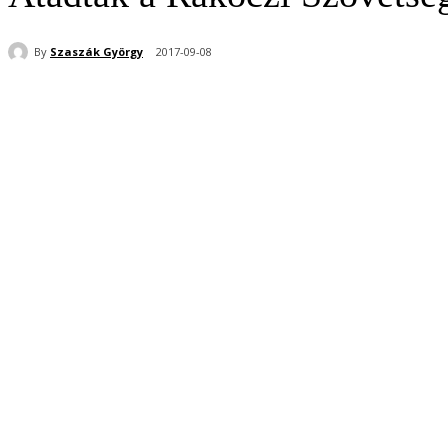
By
Szaszák György
2017-09-08
Share