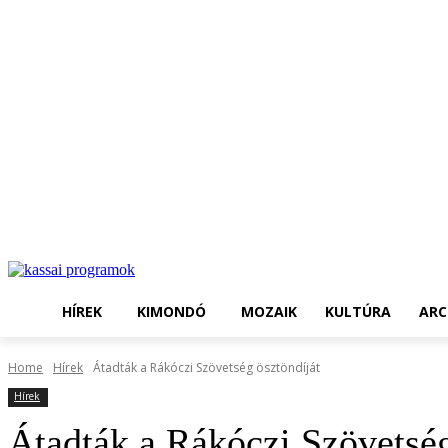
HÍREK
KIMONDÓ
MOZAIK
KULTÚRA
ARC
Home
Hírek
Átadták a Rákóczi Szövetség ösztöndíját
Hírek
Átadták a Rákóczi Szövetség