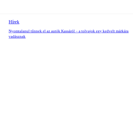
Hírek
Nyomtalanul tűnnek el az autók Kassáról – a tolvajok egy kedvelt márkára
vadásznak