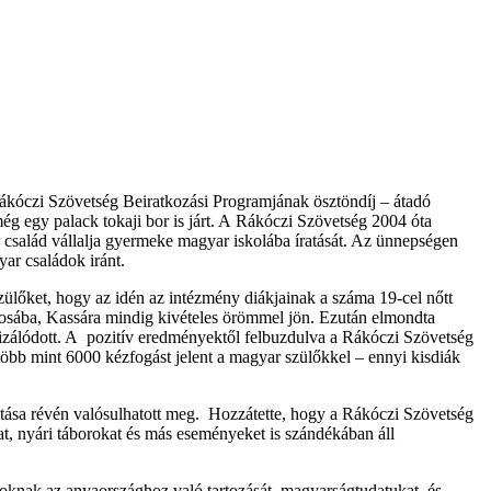
kóczi Szövetség Beiratkozási Programjának ösztöndíj – átadó
ég egy palack tokaji bor is járt. A Rákóczi Szövetség 2004 óta
r család vállalja gyermeke magyar iskolába íratását. Az ünnepségen
yar családok iránt.
szülőket, hogy az idén az intézmény diákjainak a száma 19-cel nőtt
rosába, Kassára mindig kivételes örömmel jön. Ezután elmondta
lizálódott. A pozitív eredményektől felbuzdulva a Rákóczi Szövetség
ez több mint 6000 kézfogást jelent a magyar szülőkkel – ennyi kisdiák
ása révén valósulhatott meg. Hozzátette, hogy a Rákóczi Szövetség
t, nyári táborokat és más eseményeket is szándékában áll
ádoknak az anyaországhoz való tartozását, magyarságtudatukat, és