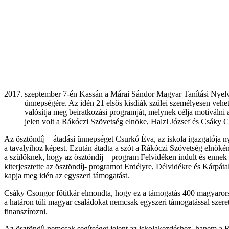
szeptember 7-én Kassán a Márai Sándor Magyar Tanítási Nyelv
ünnepségére. Az idén 21 elsős kisdiák szülei személyesen vehet
valósítja meg beiratkozási programját, melynek célja motiválni
jelen volt a Rákóczi Szövetség elnöke, Halzl József és Csáky Cso
Az ösztöndíj – átadási ünnepséget Csurkó Éva, az iskola igazgatója ny
a tavalyihoz képest. Ezután átadta a szót a Rákóczi Szövetség elnök
a szülőknek, hogy az ösztöndíj – program Felvidéken indult és ennek
kiterjesztette az ösztöndíj- programot Erdélyre, Délvidékre és Kárpátal
kapja meg idén az egyszeri támogatást.
Csáky Csongor főtitkár elmondta, hogy ez a támogatás 400 magyaror
a határon túli magyar családokat nemcsak egyszeri támogatással szere
finanszírozni.
Az ösztöndíj nemcsak segítséget jelent az iskolakezdéshez, hanem a R