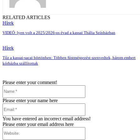
RELATED ARTICLES
Hírek
VIDEÓ: lyen volt a 2025/2026-os évad a kassai Thália Színházban
Hírek
Tűz a kassai-sacai börtönben: Többen füstmérgezést szenvedtek, három embert
kórházba szállítottak
Please enter your comment!
Name:*
Please enter your name here
Email:*
You have entered an incorrect email address!
Please enter your email address here
Website: