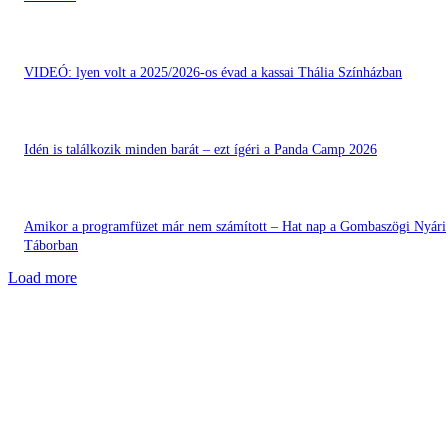
VIDEÓ: lyen volt a 2025/2026-os évad a kassai Thália Színházban
Idén is találkozik minden barát – ezt ígéri a Panda Camp 2026
Amikor a programfüzet már nem számított – Hat nap a Gombaszögi Nyári
Táborban
Load more