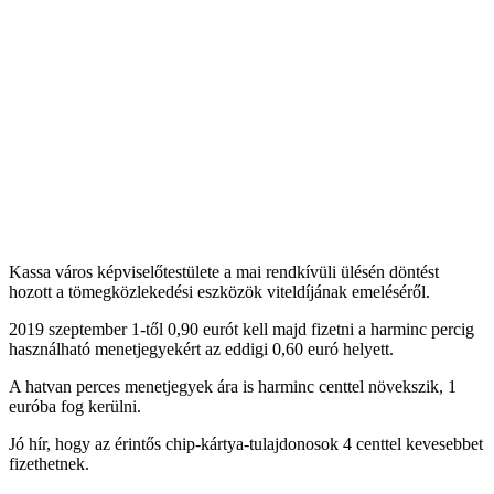
Kassa város képviselőtestülete a mai rendkívüli ülésén döntést
hozott a tömegközlekedési eszközök viteldíjának emeléséről.
2019 szeptember 1-től 0,90 eurót kell majd fizetni a harminc percig
használható menetjegyekért az eddigi 0,60 euró helyett.
A hatvan perces menetjegyek ára is harminc centtel növekszik, 1
euróba fog kerülni.
Jó hír, hogy az érintős chip-kártya-tulajdonosok 4 centtel kevesebbet
fizethetnek.