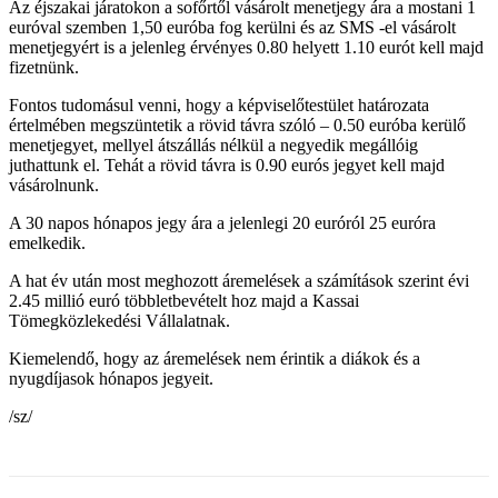
Az éjszakai járatokon a sofőrtől vásárolt menetjegy ára a mostani 1
euróval szemben 1,50 euróba fog kerülni és az SMS -el vásárolt
menetjegyért is a jelenleg érvényes 0.80 helyett 1.10 eurót kell majd
fizetnünk.
Fontos tudomásul venni, hogy a képviselőtestület határozata
értelmében megszüntetik a rövid távra szóló – 0.50 euróba kerülő
menetjegyet, mellyel átszállás nélkül a negyedik megállóig
juthattunk el. Tehát a rövid távra is 0.90 eurós jegyet kell majd
vásárolnunk.
A 30 napos hónapos jegy ára a jelenlegi 20 euróról 25 euróra
emelkedik.
A hat év után most meghozott áremelések a számítások szerint évi
2.45 millió euró többletbevételt hoz majd a Kassai
Tömegközlekedési Vállalatnak.
Kiemelendő, hogy az áremelések nem érintik a diákok és a
nyugdíjasok hónapos jegyeit.
/sz/