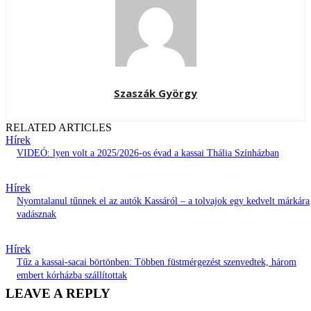
Szaszák György
RELATED ARTICLES
Hírek
VIDEÓ: lyen volt a 2025/2026-os évad a kassai Thália Színházban
Hírek
Nyomtalanul tűnnek el az autók Kassáról – a tolvajok egy kedvelt márkára
vadásznak
Hírek
Tűz a kassai-sacai börtönben: Többen füstmérgezést szenvedtek, három
embert kórházba szállítottak
LEAVE A REPLY