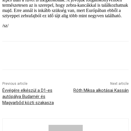
természetesen az is szerepel, hogy zebra-kancákkal is találkozhatnak
majd. Erre annál is inkább szükség van, mert Európában ebből a
sztyeppei zebrafajból ez idő tájt alig több mint negyven található.
/sz/
Previous article
Next article
Évvégére elkészül a D1-es
Róth Miksa alkotásai Kassán
autópálya Budamér és
Magyarbőd közti szakasza