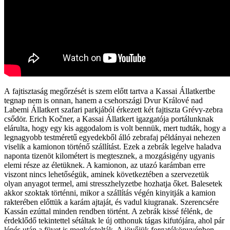
A fajtisztaság megőrzését is szem előtt tartva a Kassai Állatkertbe
tegnap nem is onnan, hanem a csehországi Dvur Králové nad
Labemi Állatkert szafari parkjából érkezett két fajtiszta Grévy-zebra
csődör. Erich Kočner, a Kassai Állatkert igazgatója portálunknak
elárulta, hogy egy kis aggodalom is volt bennük, mert tudták, hogy a
legnagyobb testméretű egyedekből álló zebrafaj példányai nehezen
viselik a kamionon történő szállítást. Ezek a zebrák legelve haladva
naponta tizenöt kilométert is megtesznek, a mozgásigény ugyanis
elemi része az életüknek. A kamionon, az utazó karámban erre
viszont nincs lehetőségük, aminek következtében a szervezetük
olyan anyagot termel, ami stresszhelyzetbe hozhatja őket. Balesetek
akkor szoktak történni, mikor a szállítás végén kinyitják a kamion
rakterében előttük a karám ajtaját, és vadul kiugranak. Szerencsére
Kassán ezúttal minden rendben történt. A zebrák kissé félénk, de
érdeklődő tekintettel sétáltak le új otthonuk tágas kifutójára, ahol pár
lépés után a füvet is megkóstolták. A jövőjük forgatókönyvénben