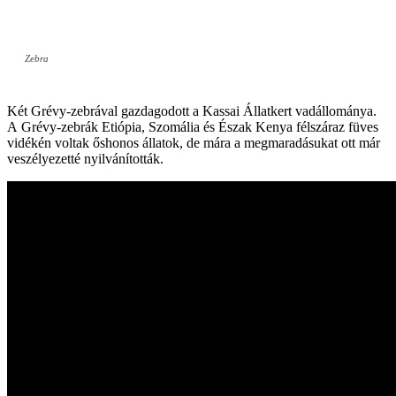
Zebra
Két Grévy-zebrával gazdagodott a Kassai Állatkert vadállománya.
A Grévy-zebrák Etiópia, Szomália és Észak Kenya félszáraz füves
vidékén voltak őshonos állatok, de mára a megmaradásukat ott már
veszélyezetté nyilvánították.