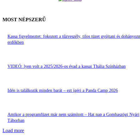
MOST NÉPSZERŰ
Kassa figyelmeztet: fokozott a tűzveszély, tilos tüzet gyújtani és dohányozn
erdőkben
VIDEÓ: lyen volt a 2025/2026-os évad a kassai Thália Színházban
Idén is találkozik minden barát – ezt ígéri a Panda Camp 2026
Amikor a programfüzet már nem számított – Hat nap a Gombaszögi Nyári
Táborban
Load more