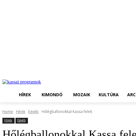
HÍREK
KIMONDÓ
MOZAIK
KULTÚRA
ARC
Home
Hírek
Egyéb
Hőlégballonokkal Kassa felett
Hírek
Egyéb
Hőlégballonokkal Kassa fele