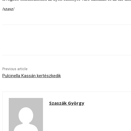
/szasz/
Share
Previous article
Pulcinella Kassán kertészkedik
Szaszák György