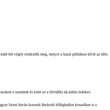
múlt hét végén rendezték meg, melyre a hazai pilótákon kívül az idén
zokott a szemünk és ezért ez a felvidéki táj külön érdekes.
agyar Szent István-koronát ábrázoló hőlégballon kosarában is a