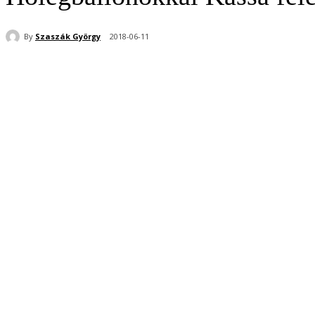
By
Szaszák György
2018-06-11
Share