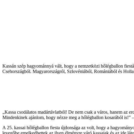
Kassán szép hagyománnyá vált, hogy a nemzetközi hőlégballon fiestáv
Csehországból. Magyarországról, Szlovéniából, Romániából és Hollan
„Kassa csodálatos madártávlatból! De nem csak a város, hanem az erdő
Mindenkinek ajánlom, hogy nézze meg a hőlégballon kosarából is!” – 
A 25. kassai hőlégballon fiesta újdonsága az volt, hogy a hagyományo
levegőbe emelkedhettek az ilyen élményre váró kassaiak és az ide lát