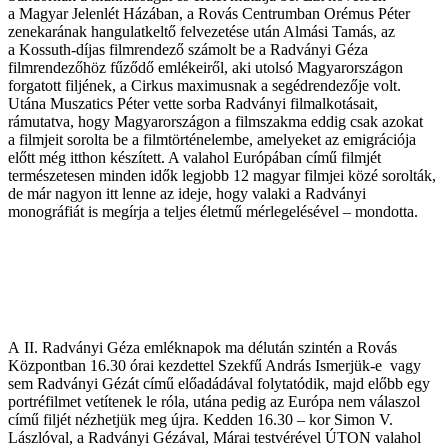
a Magyar Jelenlét Házában, a Rovás Centrumban Orémus Péter
zenekarának hangulatkeltő felvezetése után Almási Tamás, az
a Kossuth-díjas filmrendező számolt be a Radványi Géza
filmrendezőhöz fűződő emlékeiről, aki utolsó Magyarországon
forgatott filjének, a Cirkus maximusnak a segédrendezője volt.
Utána Muszatics Péter vette sorba Radványi filmalkotásait,
rámutatva, hogy Magyarországon a filmszakma eddig csak azokat
a filmjeit sorolta be a filmtörténelembe, amelyeket az emigrációja
előtt még itthon készített. A valahol Európában című filmjét
természetesen minden idők legjobb 12 magyar filmjei közé sorolták,
de már nagyon itt lenne az ideje, hogy valaki a Radványi
monográfiát is megírja a teljes életmű mérlegelésével – mondotta.
A II. Radványi Géza emléknapok ma délután szintén a Rovás
Központban 16.30 órai kezdettel Szekfű András Ismerjük-e vagy
sem Radványi Gézát című előadádával folytatódik, majd előbb egy
portréfilmet vetítenek le róla, utána pedig az Európa nem válaszol
című filjét nézhetjük meg újra. Kedden 16.30 – kor Simon V.
Lászlóval, a Radványi Gézával, Márai testvérével ÚTON valahol