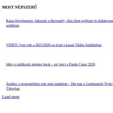
MOST NÉPSZERŰ
Kassa figyelmeztet: fokozott a tűzveszély, tilos tüzet gyújtani és dohányozn
erdőkben
VIDEÓ: lyen volt a 2025/2026-os évad a kassai Thália Színházban
Idén is találkozik minden barát – ezt ígéri a Panda Camp 2026
Amikor a programfüzet már nem számított – Hat nap a Gombaszögi Nyári
Táborban
Load more