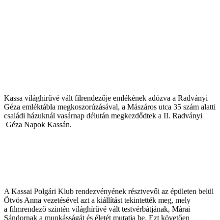
Kassa világhirűvé vált filrendezője emlékének adózva a Radványi
Géza emléktábla megkoszorúzásával, a Mászáros utca 35 szám alatti
családi házuknál vasárnap délután megkezdődtek a II. Radványi
Géza Napok Kassán.
A Kassai Polgári Klub rendezvényének résztvevői az épületen belül
Ötvös Anna vezetésével azt a kiállítást tekintették meg, mely
a filmrendező szintén világhírűvé vált testvérbátjának, Márai
Sándornak a munkásságát és életét mutatja be. Ezt követően