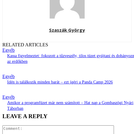
Szaszák György
RELATED ARTICLES
Egyéb
Kassa figyelmeztet: fokozott a tűzveszély, tilos tüzet gyújtani és dohányozn
az erdőkben
Egyéb
Idén is találkozik minden barát – ezt ígéri a Panda Camp 2026
Egyéb
Amikor a programfüzet már nem számított – Hat nap a Gombaszögi Nyári
Táborban
LEAVE A REPLY
Comment: