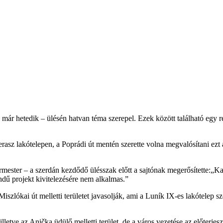
ár hetedik – ülésén hatvan téma szerepel. Ezek között található egy ré
rasz lakótelepen, a Poprádi út mentén szerette volna megvalósítani ezt a 
ármester – a szerdán kezdődő ülésszak előtt a sajtónak megerősítette:„
endű projekt kivitelezésére nem alkalmas.”
 Miszlókai út melletti területet javasolják, ami a Luník IX-es lakótelep
letve az Anička üdülő melletti terület, de a város vezetése az előterjesz