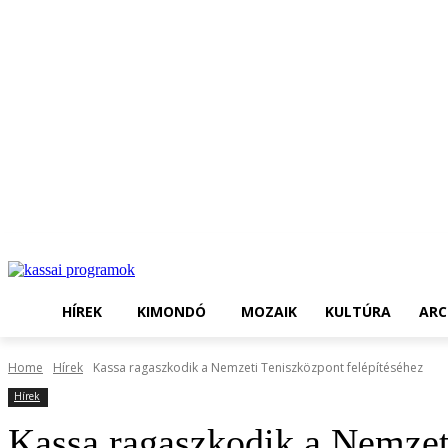
HÍREK
KIMONDÓ
MOZAIK
KULTÚRA
ARC
Home
Hírek
Kassa ragaszkodik a Nemzeti Teniszközpont felépítéséhez
Hírek
Kassa ragaszkodik a Nemzeti