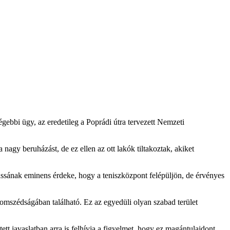
gebbi ügy, az eredetileg a Poprádi útra tervezett Nemzeti
nagy beruházást, de ez ellen az ott lakók tiltakoztak, akiket
Kassának eminens érdeke, hogy a teniszközpont felépüljön, de érvényes
 szomszédságában található. Ez az egyedüli olyan szabad terület
tett javaslatban arra is felhívja a figyelmet, hogy ez magántulajdont