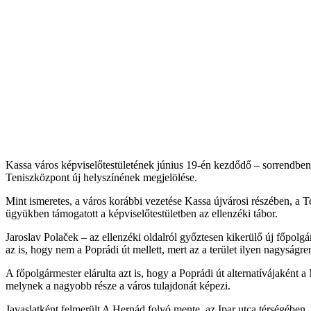
Kassa város képviselőtestületének június 19-én kezdődő – sorrendben m
Teniszközpont új helyszínének megjelölése.
Mint ismeretes, a város korábbi vezetése Kassa újvárosi részében, a Te
ügyükben támogatott a képviselőtestületben az ellenzéki tábor.
Jaroslav Polaček – az ellenzéki oldalról győztesen kikerülő új főpolg
az is, hogy nem a Poprádi út mellett, mert az a terület ilyen nagyságr
A főpolgármester elárulta azt is, hogy a Poprádi út alternatívájaként a
melynek a nagyobb része a város tulajdonát képezi.
Javaslatként felmerült A Hernád folyó mente, az Ipar utca térségében, il