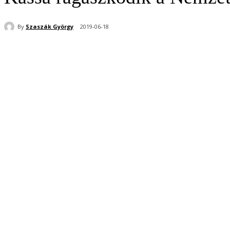
By
Szaszák György
2019-06-18
Share