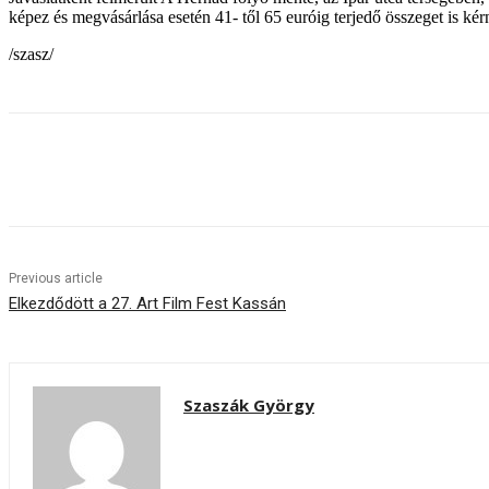
képez és megvásárlása esetén 41- től 65 euróig terjedő összeget is ké
/szasz/
Share
Previous article
Elkezdődött a 27. Art Film Fest Kassán
Szaszák György