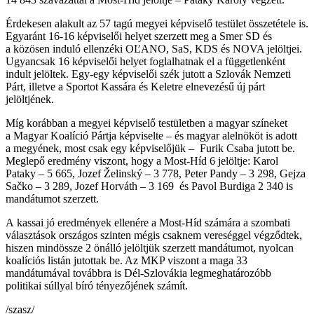
Érdekesen alakult az 57 tagú megyei képviselő testület összetétele is.
Egyaránt 16-16 képviselői helyet szerzett meg a Smer SD és
a közösen induló ellenzéki OĽANO, SaS, KDS és NOVA jelöltjei.
Ugyancsak 16 képviselői helyet foglalhatnak el a függetlenként
indult jelöltek. Egy-egy képviselői szék jutott a Szlovák Nemzeti
Párt, illetve a Sportot Kassára és Keletre elnevezésű új párt
jelöltjének.
Míg korábban a megyei képviselő testületben a magyar színeket
a Magyar Koalíció Pártja képviselte – és magyar alelnököt is adott
a megyének, most csak egy képviselőjük – Furik Csaba jutott be.
Meglepő eredmény viszont, hogy a Most-Híd 6 jelöltje: Karol
Pataky – 5 665, Jozef Želinský – 3 778, Peter Pandy – 3 298, Gejza
Sačko – 3 289, Jozef Horváth – 3 169 és Pavol Burdiga 2 340 is
mandátumot szerzett.
A kassai jó eredmények ellenére a Most-Híd számára a szombati
választások országos szinten mégis csaknem vereséggel végződtek,
hiszen mindössze 2 önálló jelöltjük szerzett mandátumot, nyolcan
koalíciós listán jutottak be. Az MKP viszont a maga 33
mandátumával továbbra is Dél-Szlovákia legmeghatározóbb
politikai súllyal bíró tényezőjének számít.
/szasz/