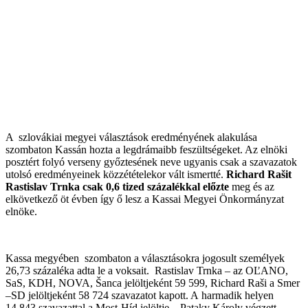
A szlovákiai megyei választások eredményének alakulása
szombaton Kassán hozta a legdrámaibb feszültségeket. Az elnöki
posztért folyó verseny győztesének neve ugyanis csak a szavazatok
utolsó eredményeinek közzétételekor vált ismertté.
Richard Rašit
Rastislav Trnka csak 0,6 tized százalékkal előzte
meg és az
elkövetkező öt évben így ő lesz a Kassai Megyei Önkormányzat
elnöke.
Kassa megyében szombaton a választásokra jogosult személyek
26,73 százaléka adta le a voksait. Rastislav Trnka – az OĽANO,
SaS, KDH, NOVA, Šanca jelöltjeként 59 599, Richard Raši a Smer
–SD jelöltjeként 58 724 szavazatot kapott. A harmadik helyen
14 843 szavazattal a Most-Híd jelöltje – Pataky Károly végzett.