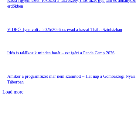
Kassa figyelmeztet: fokozott a tűzveszély, tilos tüzet gyújtani és dohányozn
erdőkben
VIDEÓ: lyen volt a 2025/2026-os évad a kassai Thália Színházban
Idén is találkozik minden barát – ezt ígéri a Panda Camp 2026
Amikor a programfüzet már nem számított – Hat nap a Gombaszögi Nyári
Táborban
Load more