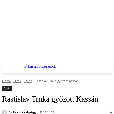
Home
Hírek
Egyéb
Rastislav Trnka győzött Kassán
Egyéb
Rastislav Trnka győzött Kassán
By
Szaszák György
2017-11-05
0