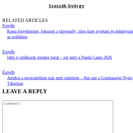
Szaszák György
RELATED ARTICLES
Egyéb
Kassa figyelmeztet: fokozott a tűzveszély, tilos tüzet gyújtani és dohányozn
az erdőkben
Egyéb
Idén is találkozik minden barát – ezt ígéri a Panda Camp 2026
Egyéb
Amikor a programfüzet már nem számított – Hat nap a Gombaszögi Nyári
Táborban
LEAVE A REPLY
Comment: