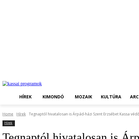
HÍREK
KIMONDÓ
MOZAIK
KULTÚRA
ARC
Home
Hírek
Tegnaptól hivatalosan is Árpád-házi Szent Erzsébet Kassa véd
Hírek
Tegnaptól hivatalosan is Ár