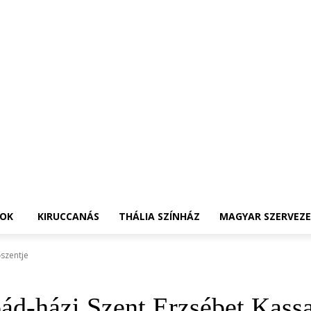
OK
KIRUCCANÁS
THÁLIA SZÍNHÁZ
MAGYAR SZERVEZ
őszentje
pád-házi Szent Erzsébet Kass