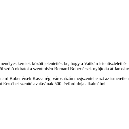
nélyes keretek között jelentették be, hogy a Vatikán Istentiszteleti é
l szóló okiratot a szentmisén Bernard Bober érsek nyújtotta át Jarosl
nard Bober érsek Kassa régi városházán megszentelte azt az ismeretlen
nt Erzsébet szentté avatásának 500. évfordulója alkalmából.