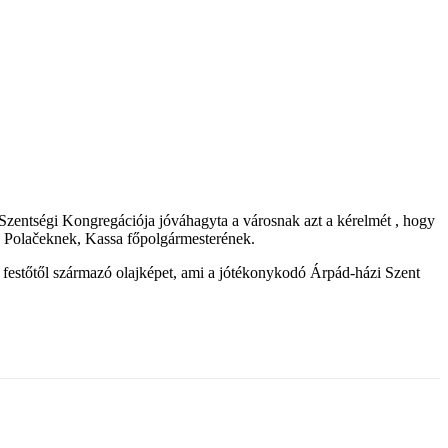
s Szentségi Kongregációja jóváhagyta a városnak azt a kérelmét , hogy
av Polačeknek, Kassa főpolgármesterének.
 festőtől származó olajképet, ami a jótékonykodó Árpád-házi Szent