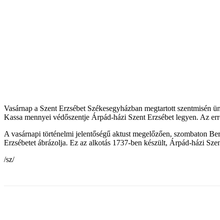
Vasárnap a Szent Erzsébet Székesegyházban megtartott szentmisén ünne
Kassa mennyei védőszentje Árpád-házi Szent Erzsébet legyen. Az errő
A vasárnapi történelmi jelentőségű aktust megelőzően, szombaton Ber
Erzsébetet ábrázolja. Ez az alkotás 1737-ben készült, Árpád-házi Sze
/sz/
Share