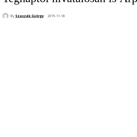
By
Szaszák György
2019-11-18
Share