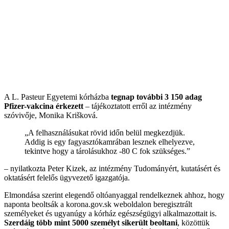
A L. Pasteur Egyetemi kórházba
tegnap további 3 150 adag
Pfizer-vakcina érkezett
– tájékoztatott erről az intézmény
szóvivője, Monika Krišková.
„A felhasználásukat rövid időn belül megkezdjük.
Addig is egy fagyasztókamrában lesznek elhelyezve,
tekintve hogy a tárolásukhoz -80 C fok szükséges.”
– nyilatkozta Peter Kizek, az intézmény Tudományért, kutatásért és
oktatásért felelős ügyvezető igazgatója.
Elmondása szerint elegendő oltóanyaggal rendelkeznek ahhoz, hogy
naponta beoltsák a korona.gov.sk weboldalon beregisztrált
személyeket és ugyanúgy a kórház egészségügyi alkalmazottait is.
Szerdáig több mint 5000 személyt sikerült beoltani
, közöttük