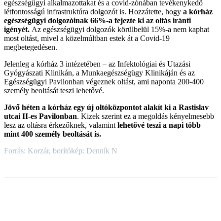
egészségügyi alkalmazottakat és a covid-zónában tevékenykedő
létfontosságú infrastruktúra dolgozót is. Hozzátette, hogy
a kórház
egészségügyi dolgozóinak 66%-a fejezte ki az oltás iránti
igényét.
Az egészségügyi dolgozók körülbelül 15%-a nem kaphat
most oltást, mivel a közelmúltban estek át a Covid-19
megbetegedésen.
Jelenleg a kórház 3 intézetében – az Infektológiai és Utazási
Gyógyászati Klinikán, a Munkaegészségügy Klinikáján és az
Egészségügyi Pavilonban végeznek oltást, ami naponta 200-400
személy beoltását teszi lehetővé.
Jövő héten a kórház egy új oltóközpontot alakít ki a Rastislav
utcai II-es Pavilonban
. Kizek szerint ez a megoldás kényelmesebb
lesz az oltásra érkezőknek, valamint
lehetővé teszi a napi több
mint 400 személy beoltását is.
Forrás: Korzár, borítókép: Denník N