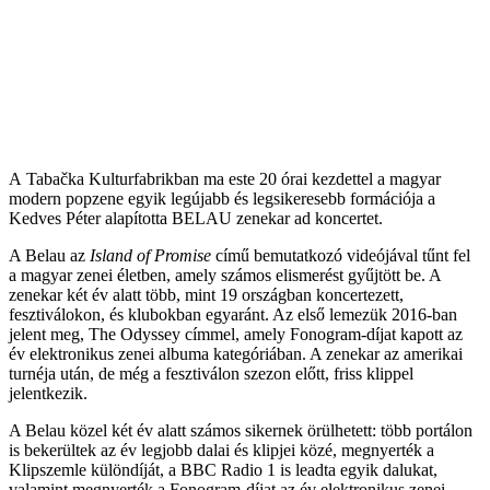
A Tabačka Kulturfabrikban ma este 20 órai kezdettel a magyar
modern popzene egyik legújabb és legsikeresebb formációja a
Kedves Péter alapította BELAU zenekar ad koncertet.
A Belau az
Island of Promise
című bemutatkozó videójával tűnt fel
a magyar zenei életben, amely számos elismerést gyűjtött be. A
zenekar két év alatt több, mint 19 országban koncertezett,
fesztiválokon, és klubokban egyaránt. Az első lemezük 2016-ban
jelent meg, The Odyssey címmel, amely Fonogram-díjat kapott az
év elektronikus zenei albuma kategóriában. A zenekar az amerikai
turnéja után, de még a fesztiválon szezon előtt, friss klippel
jelentkezik.
A Belau közel két év alatt számos sikernek örülhetett: több portálon
is bekerültek az év legjobb dalai és klipjei közé, megnyerték a
Klipszemle különdíját, a BBC Radio 1 is leadta egyik dalukat,
valamint megnyerték a Fonogram-díjat az év elektronikus zenei