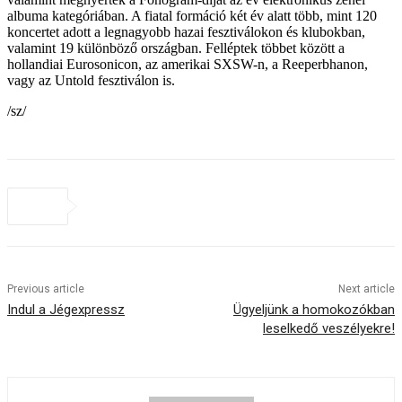
albuma kategóriában. A fiatal formáció két év alatt több, mint 120
koncertet adott a legnagyobb hazai fesztiválokon és klubokban,
valamint 19 különböző országban. Felléptek többet között a
hollandiai Eurosonicon, az amerikai SXSW-n, a Reeperbhanon,
vagy az Untold fesztiválon is.
/sz/
Previous article
Next article
Indul a Jégexpressz
Ügyeljünk a homokozókban
leselkedő veszélyekre!