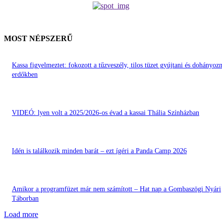
MOST NÉPSZERŰ
Kassa figyelmeztet: fokozott a tűzveszély, tilos tüzet gyújtani és dohányozn
erdőkben
VIDEÓ: lyen volt a 2025/2026-os évad a kassai Thália Színházban
Idén is találkozik minden barát – ezt ígéri a Panda Camp 2026
Amikor a programfüzet már nem számított – Hat nap a Gombaszögi Nyári
Táborban
Load more