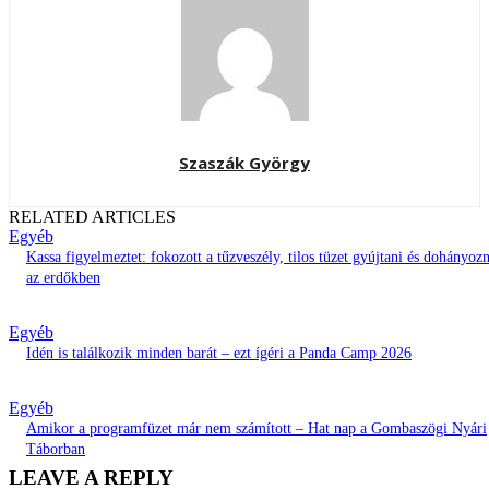
Szaszák György
RELATED ARTICLES
Egyéb
Kassa figyelmeztet: fokozott a tűzveszély, tilos tüzet gyújtani és dohányozn
az erdőkben
Egyéb
Idén is találkozik minden barát – ezt ígéri a Panda Camp 2026
Egyéb
Amikor a programfüzet már nem számított – Hat nap a Gombaszögi Nyári
Táborban
LEAVE A REPLY