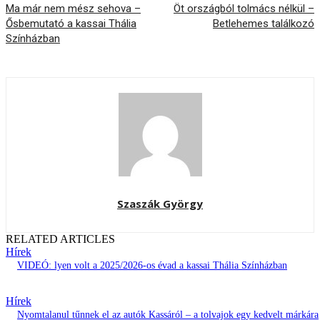
Ma már nem mész sehova –
Öt országból tolmács nélkül –
Ősbemutató a kassai Thália
Betlehemes találkozó
Színházban
Szaszák György
RELATED ARTICLES
Hírek
VIDEÓ: lyen volt a 2025/2026-os évad a kassai Thália Színházban
Hírek
Nyomtalanul tűnnek el az autók Kassáról – a tolvajok egy kedvelt márkára