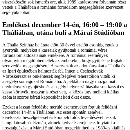
visszaköszön sok ismerős arc, akik 1989 karácsonya folyamán részt
vettek a Tháliában a romániai forradalom megsegítésére szervezett
segélyakcióban.
Emlékest december 14-én, 16:00 – 19:00 a
Tháliában, utána buli a Márai Stúdióban
A Thália Színház bejárata előtt 30 évvel ezelőtt csonkig égtek a
gyertyák, melyeket a kassaiak gyújtottak a romániai véres
forradalom áldozatainak emlékére. A romániai események
olyannyira megdöbbentették az embereket, hogy gyűjtésbe fogtak a
szenvedők megsegítésére. A szervezők az adományokat a Thália és
az Ipari épületében halmozták fel. Innen a Csehszlovák
Vöröskereszt és önkéntesek segítségével teheratókon vitték ki
a segélycsomagokat Romániába. A példátlan nagy mozgalmat
eredményező gyűjtésbe és a segély helyreszállításába sok kassai és
kassa környéki magyar is részt vett, a közös ügy melletti kiállás
azóta is szoros báráti kapocsként köti őket össze.
Ezeket a lassan feledésbe merülő eseményeket fogjuk felidézni
december 14-én a Tháliában. Az estet spontán zenével,
kerekasztalbeszélgetéssel és korabeli fotók levetítésével teszük
hangulatosabbá. Ezután, akinek kedve és ereje lesz folytatni a
nosztalgiázást, a Márai Stúdióban megtekintheti az 1989-es kiállítás