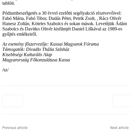
tablóit.
Pódiumbeszélgetés a 30 évvel ezelőtti segélyakció résztvevőivel:
Fabó Mária, Fabó Tibor, Dudás Péter, Petrik Zsolt, , Rácz Olivér
Hanesz Zoltán, Köteles Szabolcs és sokan mások. Levetítjük Ádám
Szabolcs és Davitko Olivér kisfilmjét Daniel Liškával az 1989-es
gyűjtés emlékeiről.
Az esemény főszervezője: Kassai Magyarok Fóruma
Támogatók: Divadlo Thália Színház
Kisebbségi Kulturális Alap
Magyarország Főkonzulátusa Kassa
/sz/
Previous article
Next article