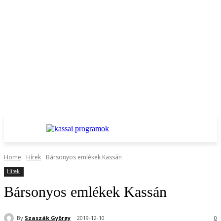
Home
Hírek
Bársonyos emlékek Kassán
Hírek
Bársonyos emlékek Kassán
By
Szaszák György
2019-12-10
0