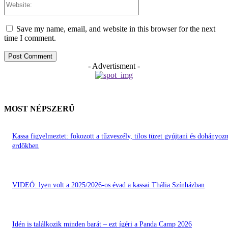
Save my name, email, and website in this browser for the next
time I comment.
- Advertisment -
MOST NÉPSZERŰ
Kassa figyelmeztet: fokozott a tűzveszély, tilos tüzet gyújtani és dohányozn
erdőkben
VIDEÓ: lyen volt a 2025/2026-os évad a kassai Thália Színházban
Idén is találkozik minden barát – ezt ígéri a Panda Camp 2026