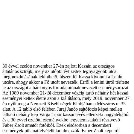
30 évvel ezelőtt november 27-én zajlott Kassán az országos
általános sztrájk, mely az utóbbi évtizedek legnyagyobb utcai
megmozdulásának tekinthető, hiszen fél Kassa kivonult a Lenin
utcára, ahogy akkor a Fő utcát nevezték. Erről a lenini útról térítette
le az országot a bársonyos forradalomnak nevezett eseménysorozat.
Az 1989 november 21-től december végéig tartó néhány hét kassai
eseményei keltek életre azon a kiállításon, mely 2019. november 27-
én nyílt meg a Nemzeti Kisebbségek Klubjában a Mészáros u. 35
alatt. A 12 tabló első felében Juraj Jančo sajtófotós képei mellett
látható néhány kép Varga Tibor kassai tévés-ellenzéki hagyatékából
és a 30 évvel ezelőtti eseményekbe egyetemistaként résztvevő
Faber Zsolt amatőr fotóiból. Ezek elsősorban a decemberi
események pillanatfelvételit tartalmazzák. Faber Zsolt képeiről