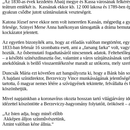
„Az 1830-as évek kezdetén Abaúj megye és Kassa városának felkérésér
teátrum emlékét is. Kassának ekkor kb. 12 000 lakosa és 1789-ben épül
gyakran csődbe jutott színtársulatok veszteségeit.
Katona József neve ekkor nem volt ismeretlen Kassán, mégpedig a gye
felesége, Szinyei Merse Anna hatékonyan támogatták a dráma bemutatás
kockázatot jelentett.
Az egyetlen bizonyíték arra, hogy az előadás valóban megtörtént, egy 
1833-ban február 16 szombatra esett, ami a „farsang farka“ volt, vagyi
hozták. Az ősbemutató fogadtatásáról nincsennek adatok. Feltehetőle
– a későbbi színészdinasztia őse, valamint a város színjátszásának szel
anekdótának is beillő visszaemlékezése maradt az utókorra, mely sze
Duncsák Mária ezt követően azt hangsúlyozta ki, hogy a Bánk bán sor
A hajdani színidirektor, Berzeviczy Vince munkásságának jelentőségé
tartotta, ő magyar nemes létére a szívügyének tekintette, felvállalt
köszönhetjük.
Mivel napjainkban a koronavírus okozta hosszan tartó világjárvány ide
idézettel köszöntötte a Berzeviczy-hagyomány folytatóit, örököseit – 
„Az Isten adja, hogy minél előbb
Akképen álljon színművészetünk,
Amint valóban kéne állnia.“