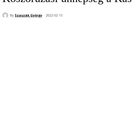
By
Szaszák György
2022-02-15
Share