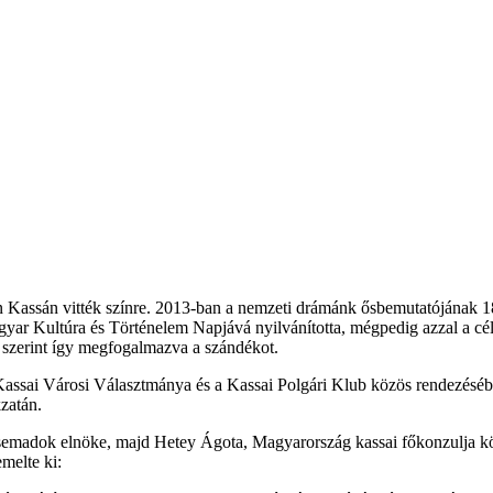
n Kassán vitték színre. 2013-ban a nemzeti drámánk ősbemutatójának 1
ar Kultúra és Történelem Napjává nyilvánította, mégpedig azzal a céll
 szerint így megfogalmazva a szándékot.
ssai Városi Választmánya és a Kassai Polgári Klub közös rendezéséb
kzatán.
semadok elnöke, majd Hetey Ágota, Magyarország kassai főkonzulja k
emelte ki: