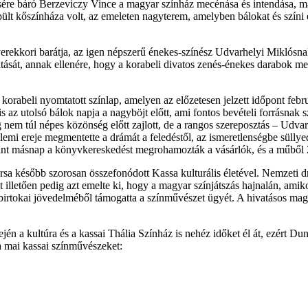
e báró Berzeviczy Vince a magyar színház mecénása és intendása, majd
t kőszínháza volt, az emeleten nagyterem, amelyben bálokat és színi elő
rekkori barátja, az igen népszerű énekes-színész Udvarhelyi Miklósna
át, annak ellenére, hogy a korabeli divatos zenés-énekes darabok melle
korabeli nyomtatott színlap, amelyen az előzetesen jelzett időpont febr
s az utolsó bálok napja a nagyböjt előtt, ami fontos bevételi forrásnak 
g nem túl népes közönség előtt zajlott, de a rangos szereposztás – Ud
lemi ereje megmentette a drámát a feledéstől, az ismeretlenségbe süllyed
rint másnap a könyvkereskedést megrohamozták a vásárlók, és a műből 
sa később szorosan összefonódott Kassa kulturális életével. Nemzeti d
t illetően pedig azt emelte ki, hogy a magyar színjátszás hajnalán, a
a és birtokai jövedelméből támogatta a színművészet ügyét. A hivatásos
jén a kultúra és a kassai Thália Színház is nehéz időket él át, ezért D
a mai kassai színművészeket: