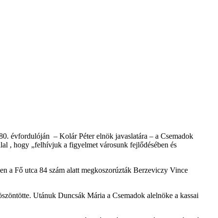
80. évfordulóján – Kolár Péter elnök javaslatára – a Csemadok
al , hogy „felhívjuk a figyelmet városunk fejlődésében és
en a Fő utca 84 szám alatt megkoszorúzták Berzeviczy Vince
öszöntötte. Utánuk Duncsák Mária a Csemadok alelnöke a kassai