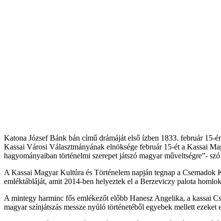
Katona József Bánk bán című drámáját első ízben 1833. február 15-é
Kassai Városi Választmányának elnöksége február 15-ét a Kassai Magy
hagyományaiban történelmi szerepet játszó magyar műveltségre”- szó
A Kassai Magyar Kultúra és Történelem napján tegnap a Csemadok Ka
emléktábláját, amit 2014-ben helyeztek el a Berzeviczy palota homlo
A mintegy harminc fős emlékezőt előbb Hanesz Angelika, a kassai C
magyar színjátszás messze nyúló történetéből egyebek mellett ezeket 