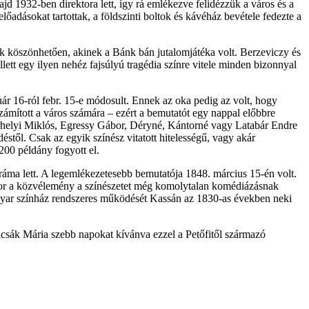
 1932-ben direktora lett, így rá emlékezve felidézzük a város és a
adásokat tartottak, a földszinti boltok és kávéház bevétele fedezte a
k köszönhetően, akinek a Bánk bán jutalomjátéka volt. Berzeviczy és
tt egy ilyen nehéz fajsúlyú tragédia színre vitele minden bizonnyal
uár 16-ról febr. 15-e módosult. Ennek az oka pedig az volt, hogy
számított a város számára – ezért a bemutatót egy nappal előbbre
varhelyi Miklós, Egressy Gábor, Déryné, Kántorné vagy Latabár Endre
éstől. Csak az egyik színész vitatott hitelességű, vagy akár
200 példány fogyott el.
ráma lett. A legemlékezetesebb bemutatója 1848. március 15-én volt.
mikor a közvélemény a színészetet még komolytalan komédiázásnak
 magyar színház rendszeres működését Kassán az 1830-as években neki
uncsák Mária szebb napokat kívánva ezzel a Petőfitől származó