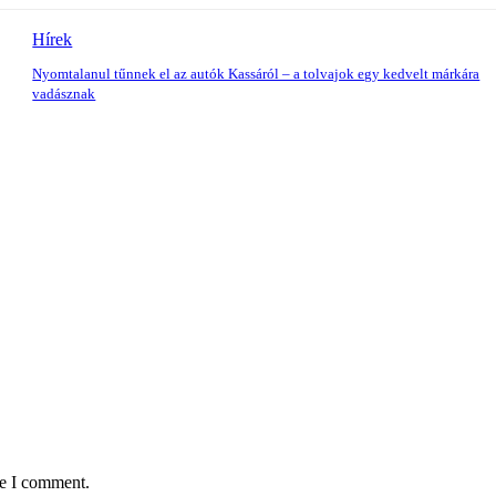
Hírek
Nyomtalanul tűnnek el az autók Kassáról – a tolvajok egy kedvelt márkára
vadásznak
me I comment.