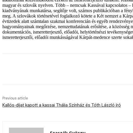
magyar és szlovák nyelven. Több – nemcsak Kassával kapcsolatos – ki
kiadványának munkatársa, segítője volt, számos publikációban a fényké
meg. A szlovákok történetével foglalkozó kötete a Két nemzet a Kárp
évtizedek alatt számtalan szakmai konferencián és egyéb rendezvényen
hagyományainak megőrzése, nemzettudatának erősítése, a közösség mú
dokumentációs, ismeretterjesztő, előadói, helytörténészi tevékenységet
ismeretterjesztői, előadói munkásságával Kárpát-medence szerte soka
Share
Previous article
Kallós-díjat kapott a kassai Thália Színház és Tóth László író
Szaszák György