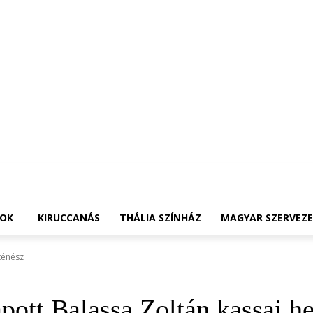
OK
KIRUCCANÁS
THÁLIA SZÍNHÁZ
MAGYAR SZERVEZ
ténész
pott Balassa Zoltán kassai he