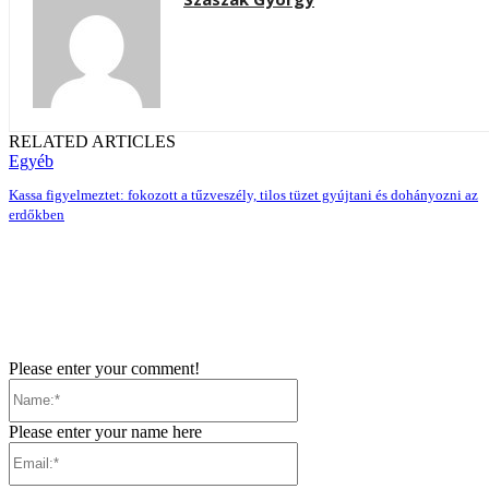
RELATED ARTICLES
Egyéb
Kassa figyelmeztet: fokozott a tűzveszély, tilos tüzet gyújtani és dohányozni az
erdőkben
Please enter your comment!
Name:*
Please enter your name here
Email:*