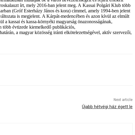
oskalauzt írt, mely 2016-ban jelent meg. A Kassai Polgári Klub több
iharban (Gróf Esterházy János és kora) címmel, amely 1994-ben jelent
áltozata is megjelent. A Kárpát-medencében és azon kívül az elmúlt
elül a kassai és kassa-környéki magyarság önazonosságának,
n több évtizede kiemelkedő publikációs,
atárán, a magyar közösség iránti elkötelezettségével, aktív szervezői,
Next article
Újabb hétvégi ház égett le