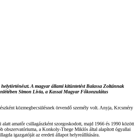
helytörténészt. A magyar állami kitüntetést Balassa Zoltánnak
elenlétében Simon Lívia, a Kassai Magyar Főkonzulátus
rténészként közmegbecsülésnek örvendő személy volt. Anyja, Krcsméry
 alatt amatőr csillagászként szorgoskodott, majd 1966 és 1990 között
bb obszervatóriuma, a Konkoly-Thege Miklós által alapított ógyallai
lagda igazgatóját az eredeti állapot helyreállítására.