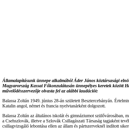
Államalapításunk ünnepe alkalmából Áder János köztársasági elnök 
Magyarország Kassai Főkonzulátusán ünnepélyes keretek között Hara
művelődésszervezője olvasta fel az alábbi laudációt:
Balassa Zoltán 1949. június 28-án született Besztercebányán. Értelm
Katalin angol, német és francia nyelvtanárként dolgozott.
Balassa Zoltán az általános iskolát és gimnáziumot szülővárosában, m
a Csehszlovák, illetve a Szlovák Csillagászati Társaság tagjaként te
csillagvizsgáló lebontása ellen az állam és pártszerveknél indított siker