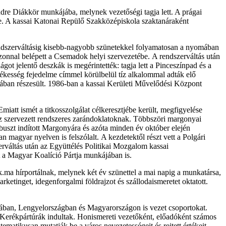
re Diákkör munkájába, melynek vezetőségi tagja lett. A prágai
le. A kassai Katonai Repülő Szakközépiskola szaktanáraként
 rendszerváltásig kisebb-nagyobb szünetekkel folyamatosan a nyomában
azonnal belépett a Csemadok helyi szervezetébe. A rendszerváltás után
got jelentő deszkák is megérintették: tagja lett a Pinceszínpad és a
békesség fejedelme címmel körülbelül tíz alkalommal adták elő
díjában részesült. 1986-ban a kassai Kerületi Művelődési Központ
iatt ismét a titkosszolgálat célkeresztjébe került, megfigyelése
oz szervezett rendszeres zarándoklatoknak. Többszöri margonyai
uszt indított Margonyára és azóta minden év október elején
 magyar nyelven is felszólalt. A kezdetektől részt vett a Polgári
rváltás után az Együttélés Politikai Mozgalom kassai
tt a Magyar Koalíció Pártja munkájában is.
k.ma hírportálnak, melynek két év szünettel a mai napig a munkatársa,
ketinget, idegenforgalmi földrajzot és szállodaismeretet oktatott.
ában, Lengyelországban és Magyarországon is vezet csoportokat.
 Kerékpártúrák indultak. Honismereti vezetőként, előadóként számos
atikusan mutatják be a város nevezetességeit és rejtett értékeit