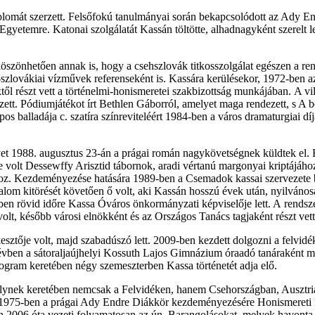
mát szerzett. Felsőfokú tanulmányai során bekapcsolódott az Ady End
Egyetemre. Katonai szolgálatát Kassán töltötte, alhadnagyként szerelt 
, köszönhetően annak is, hogy a csehszlovák titkosszolgálat egészen a
t-szlovákiai vízművek referenseként is. Kassára kerülésekor, 1972-ben 
ől részt vett a történelmi-honismeretei szakbizottság munkájában. A vilá
zett. Pódiumjátékot írt Bethlen Gáborról, amelyet maga rendezett, s A 
os balladája c. szatíra színreviteléért 1984-ben a város dramaturgiai 
et 1988. augusztus 23-án a prágai román nagykövetségnek küldtek el. Em
 volt Dessewffy Arisztid tábornok, aradi vértanú margonyai kriptájáh
hoz. Kezdeményezése hatására 1989-ben a Csemadok kassai szervezete b
om kitörését követően ő volt, aki Kassán hosszú évek után, nyilvánosan
n rövid időre Kassa Óváros önkormányzati képviselője lett. A rendsze
 volt, később városi elnökként és az Országos Tanács tagjaként részt ve
sztője volt, majd szabadúszó lett. 2009-ben kezdett dolgozni a felvidé
névben a sátoraljaújhelyi Kossuth Lajos Gimnázium óraadó tanáraként mar
ram keretében négy szemeszterben Kassa történetét adja elő.
elynek keretében nemcsak a Felvidéken, hanem Csehországban, Ausztri
ben.1975-ben a prágai Ady Endre Diákkör kezdeményezésére Honismereti
2006 óta vezeti folyamatosan az ún. Barangolásokat, melyek havonta tem