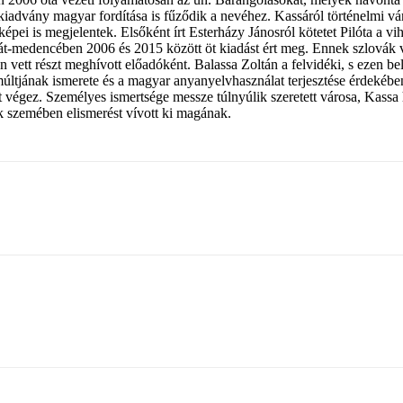
advány magyar fordítása is fűződik a nevéhez. Kassáról történelmi vár
pei is megjelentek. Elsőként írt Esterházy Jánosról kötetet Pilóta a v
át-medencében 2006 és 2015 között öt kiadást ért meg. Ennek szlovák v
 vett részt meghívott előadóként. Balassa Zoltán a felvidéki, s ezen b
ltjának ismerete és a magyar anyanyelvhasználat terjesztése érdekébe
 végez. Személyes ismertsége messze túlnyúlik szeretett városa, Kassa h
k szemében elismerést vívott ki magának.