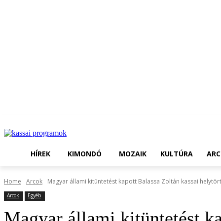
HÍREK
KIMONDÓ
MOZAIK
KULTÚRA
ARC
Home
Arcok
Magyar állami kitüntetést kapott Balassa Zoltán kassai helytör
Arcok
Egyéb
Magyar állami kitüntetést ka