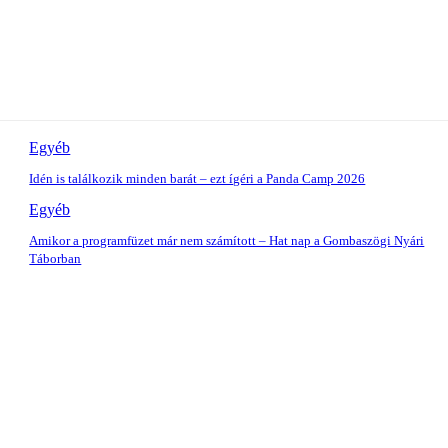
Egyéb
Idén is találkozik minden barát – ezt ígéri a Panda Camp 2026
Egyéb
Amikor a programfüzet már nem számított – Hat nap a Gombaszögi Nyári
Táborban