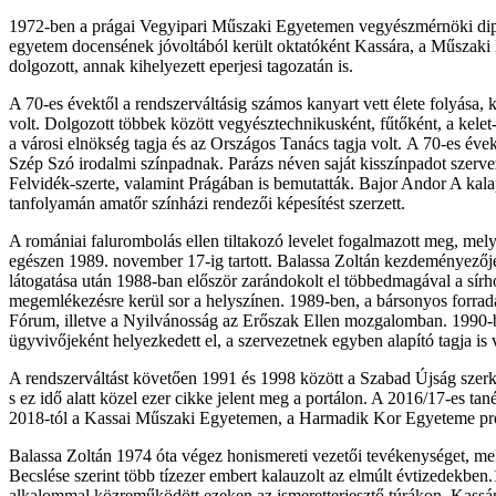
1972-ben a prágai Vegyipari Műszaki Egyetemen vegyészmérnöki diplo
egyetem docensének jóvoltából került oktatóként Kassára, a Műszaki 
dolgozott, annak kihelyezett eperjesi tagozatán is.
A 70-es évektől a rendszerváltásig számos kanyart vett élete folyása
volt. Dolgozott többek között vegyésztechnikusként, fűtőként, a kele
a városi elnökség tagja és az Országos Tanács tagja volt. A 70-es évekt
Szép Szó irodalmi színpadnak. Parázs néven saját kisszínpadot szerve
Felvidék-szerte, valamint Prágában is bemutatták. Bajor Andor A kalap
tanfolyamán amatőr színházi rendezői képesítést szerzett.
A romániai falurombolás ellen tiltakozó levelet fogalmazott meg, mely
egészen 1989. november 17-ig tartott. Balassa Zoltán kezdeményezője
látogatása után 1988-ban először zarándokolt el többedmagával a sír
megemlékezésre kerül sor a helyszínen. 1989-ben, a bársonyos forradal
Fórum, illetve a Nyilvánosság az Erőszak Ellen mozgalomban. 1990-be
ügyvivőjeként helyezkedett el, a szervezetnek egyben alapító tagja is
A rendszerváltást követően 1991 és 1998 között a Szabad Újság szerke
s ez idő alatt közel ezer cikke jelent meg a portálon. A 2016/17-es ta
2018-tól a Kassai Műszaki Egyetemen, a Harmadik Kor Egyeteme prog
Balassa Zoltán 1974 óta végez honismereti vezetői tevékenységet, m
Becslése szerint több tízezer embert kalauzolt az elmúlt évtizedek
alkalommal közreműködött ezeken az ismeretterjesztő túrákon. Kassán 