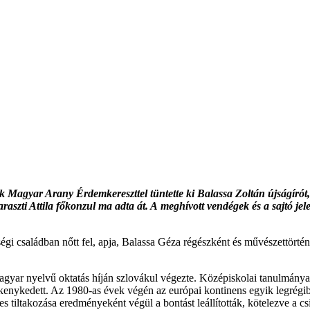
Magyar Arany Érdemkereszttel tüntette ki Balassa Zoltán újságírót, 
szti Attila főkonzul ma adta át. A meghívott vendégek és a sajtó j
iségi családban nőtt fel, apja, Balassa Géza régészként és művészettö
agyar nyelvű oktatás híján szlovákul végezte. Középiskolai tanulmányai
vékenykedett. Az 1980-as évek végén az európai kontinens egyik legrégi
es tiltakozása eredményeként végül a bontást leállították, kötelezve a csil