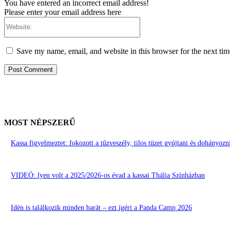
You have entered an incorrect email address!
Please enter your email address here
Website:
Save my name, email, and website in this browser for the next ti
MOST NÉPSZERŰ
Kassa figyelmeztet: fokozott a tűzveszély, tilos tüzet gyújtani és dohányoz
VIDEÓ: lyen volt a 2025/2026-os évad a kassai Thália Színházban
Idén is találkozik minden barát – ezt ígéri a Panda Camp 2026