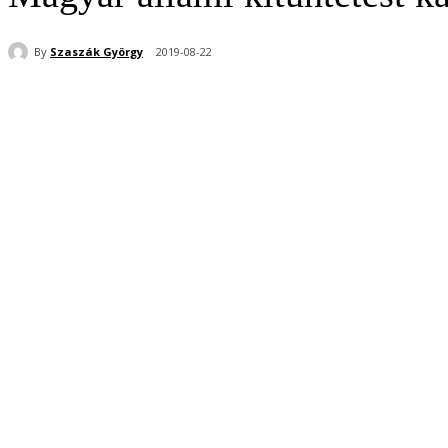
By
Szaszák György
2019-08-22
Share