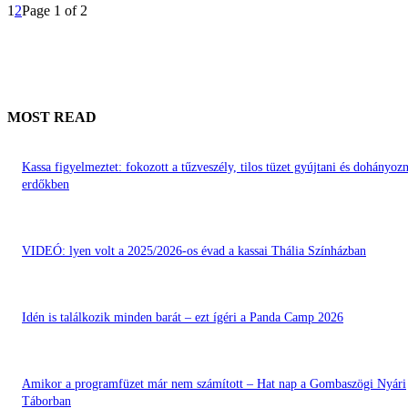
1
2
Page 1 of 2
MOST READ
Kassa figyelmeztet: fokozott a tűzveszély, tilos tüzet gyújtani és dohányozn
erdőkben
VIDEÓ: lyen volt a 2025/2026-os évad a kassai Thália Színházban
Idén is találkozik minden barát – ezt ígéri a Panda Camp 2026
Amikor a programfüzet már nem számított – Hat nap a Gombaszögi Nyári
Táborban