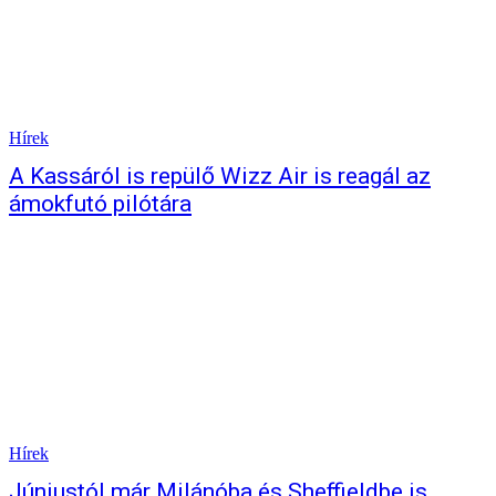
Hírek
A Kassáról is repülő Wizz Air is reagál az
ámokfutó pilótára
Hírek
Júniustól már Milánóba és Sheffieldbe is