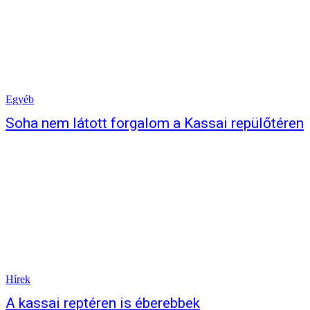
Egyéb
Soha nem látott forgalom a Kassai repülőtéren
Hírek
A kassai reptéren is éberebbek