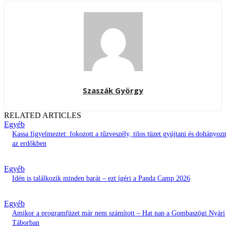
Szaszák György
RELATED ARTICLES
Egyéb
Kassa figyelmeztet: fokozott a tűzveszély, tilos tüzet gyújtani és dohányozn
az erdőkben
Egyéb
Idén is találkozik minden barát – ezt ígéri a Panda Camp 2026
Egyéb
Amikor a programfüzet már nem számított – Hat nap a Gombaszögi Nyári
Táborban