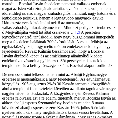
maradt….Bocskai István fejedelem nemcsak vallásos ember aki
magát az Isten választottjának tartotta, s valóban az is volt, hanem
időrendileg az első magyar szabadsághős, nemcsak nagy katona és a
legbölcsebb politikus, hanem a legnagyobb magyarok egyike.
Háromszáz éves küzdelmünknek ő az útmutatója,
vallásszabadságunknak atyamestere. Mind ezt pedig az Istenbe és az
ő Megváltójába vetett hit által cselekedte…”
[2]
A presbiteri
jegyzőkönyv arról tanúskodik, hogy nagy buzgalommal ünnepelték
meg a fejedelem halálának 300.évforduláját. A zsinat felhívja az
egyházközségeket, hogy méltó módon emlékezzenek meg a nagy
fejedelemről. Révész Kálmán beszámol arról, hogy a Bocskai
Istvánt ábrázoló képet, és az emlékünnep alkalmából kiadott
emlékművet vásárolt a gyülekezet. Sőt perselyeket is tettek ki a
templomba, és a befolyt összeget az ú.n. Bocskai alapra fordították.
De nemcsak mint lelkész, hanem mint az Abaúji Egyházmegye
esperese is megemlékezik a nagy fejedelemről. Az egyházmegyei
közgyűlés 1905.augusztus 29-és 30 Kassán tartotta a közgyűlését,
ahol a templomi istentiszteletet követően az alkotó tagok a vármegye
nagytermében tanácskoztak. A közgyűlés elején Révész Kálmán
esperes felolvassa azt a fejedelmi diplomát, melyet Bocskai István az
akkori abaúji esperes Szentandrássy István és minden ő utána
következő abaúji esperes részére Kassán 1605. július 5-én latin
nyelven adott ki, s mely megtalálható a kassai városi levéltárban. A
közgyűlés megköszönte Révész Kálmánnak, hogy ezt az okmányt