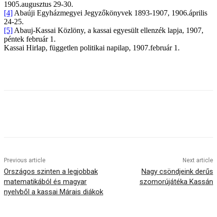
1905.augusztus 29-30.
[4]
Abaúji Egyházmegyei Jegyzőkönyvek 1893-1907, 1906.április
24-25.
[5]
Abauj-Kassai Közlöny, a kassai egyesült ellenzék lapja, 1907,
péntek február 1.
Kassai Hirlap, független politikai napilap, 1907.február 1.
Previous article
Next article
Országos szinten a legjobbak
Nagy csöndjeink derűs
matematikából és magyar
szomorújátéka Kassán
nyelvből a kassai Márais diákok