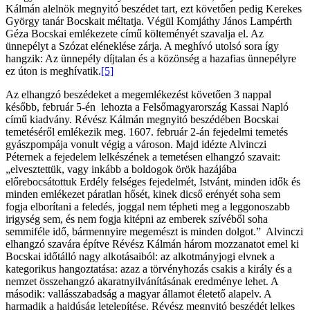
Kálmán alelnök megnyitó beszédet tart, ezt követően pedig Kerekes
György tanár Bocskait méltatja. Végül Komjáthy János Lampérth
Géza Bocskai emlékezete című költeményét szavalja el. Az
ünnepélyt a Szózat eléneklése zárja. A meghívó utolsó sora így
hangzik: Az ünnepély díjtalan és a közönség a hazafias ünnepélyre
ez úton is meghívatik.
[5]
Az elhangzó beszédeket a megemlékezést követően 3 nappal
később, február 5-én lehozta a Felsőmagyarország Kassai Napló
című kiadvány. Révész Kálmán megnyitó beszédében Bocskai
temetéséről emlékezik meg. 1607. február 2-án fejedelmi temetés
gyászpompája vonult végig a városon. Majd idézte Alvinczi
Péternek a fejedelem lelkészének a temetésen elhangzó szavait:
„elvesztettük, vagy inkább a boldogok örök hazájába
előrebocsátottuk Erdély felséges fejedelmét, Istvánt, minden idők és
minden emlékezet páratlan hősét, kinek dicső erényét soha sem
fogja elborítani a feledés, joggal nem tépheti meg a leggonoszabb
irigység sem, és nem fogja kitépni az emberek szívéből soha
semmiféle idő, bármennyire megemészt is minden dolgot.” Alvinczi
elhangzó szavára építve Révész Kálmán három mozzanatot emel ki
Bocskai időtálló nagy alkotásaiból: az alkotmányjogi elvnek a
kategorikus hangoztatása: azaz a törvényhozás csakis a király és a
nemzet összehangzó akaratnyilvánításának eredménye lehet. A
második: vallásszabadság a magyar államot életető alapelv. A
harmadik a hajdúság letelepítése. Révész megnyitó beszédét lelkes