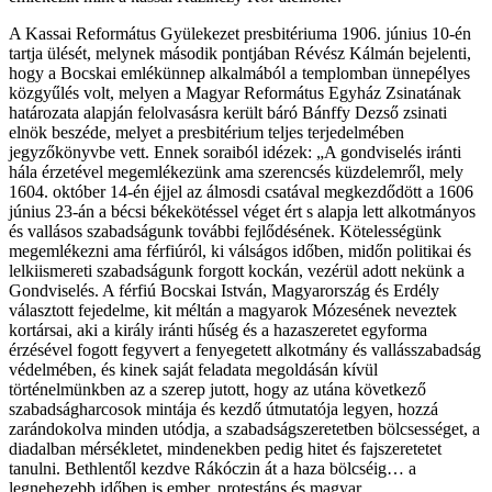
A Kassai Református Gyülekezet presbitériuma 1906. június 10-én
tartja ülését, melynek második pontjában Révész Kálmán bejelenti,
hogy a Bocskai emlékünnep alkalmából a templomban ünnepélyes
közgyűlés volt, melyen a Magyar Református Egyház Zsinatának
határozata alapján felolvasásra került báró Bánffy Dezső zsinati
elnök beszéde, melyet a presbitérium teljes terjedelmében
jegyzőkönyvbe vett. Ennek soraiból idézek: „A gondviselés iránti
hála érzetével megemlékezünk ama szerencsés küzdelemről, mely
1604. október 14-én éjjel az álmosdi csatával megkezdődött a 1606
június 23-án a bécsi békekötéssel véget ért s alapja lett alkotmányos
és vallásos szabadságunk további fejlődésének. Kötelességünk
megemlékezni ama férfiúról, ki válságos időben, midőn politikai és
lelkiismereti szabadságunk forgott kockán, vezérül adott nekünk a
Gondviselés. A férfiú Bocskai István, Magyarország és Erdély
választott fejedelme, kit méltán a magyarok Mózesének neveztek
kortársai, aki a király iránti hűség és a hazaszeretet egyforma
érzésével fogott fegyvert a fenyegetett alkotmány és vallásszabadság
védelmében, és kinek saját feladata megoldásán kívül
történelmünkben az a szerep jutott, hogy az utána következő
szabadságharcosok mintája és kezdő útmutatója legyen, hozzá
zarándokolva minden utódja, a szabadságszeretetben bölcsességet, a
diadalban mérsékletet, mindenekben pedig hitet és fajszeretetet
tanulni. Bethlentől kezdve Rákóczin át a haza bölcséig… a
legnehezebb időben is ember, protestáns és magyar