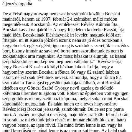
éljenzés fogadta.
De a Felsőmagyarország nemcsak beszámolót közült a Bocskai
matinéról, hanem az 1907. február 2-i számában méltó módon
megemlékezik Bocskairól. Az emlékezést Révész Kálmán írta.
Bocskai kassai napjairól ír: A nagy fejedelem kedvelte Kassát, írja
majd idézi Bocskainak Illésházynak írt levelét: magunk felől azt
írhatjuk, mi itt Kassán jóízűen iszunk néha az jó édes borokban a
kegyelmetek egészségéért, igen meg is szoktuk s szeretjük is az édes
bort, bizony immár az savanyú borra nem szorulhatunk és nem is
szoktathatjuk arra magunkat. Az rossz házakat is eluntuk, az kassai
szép házaktul semmiképpen meg nem válhatunk.” Révész leírja,
hogy Bocskai Kassán a királyi házban lakott. Leírja, hogy a
hagyomány szerint Bocskai a főutca 66 vagy 82 számú házban
lakott, de ezt csak tévhitnek nevezi. Elmondja, hogy a főutca 82
szám alatt a Társalgási egyesület palotája található, ami Bocskai
idejében egy Gönczi Szabó György nevű gazdag és előkelő
kálvinista uriember tulajdona volt. Ebben az épületben volt egy igen
szép gothikus mennyezetű házi kápolna, melyet sokan mint Bocskai
kápolnájáét mutogattak. És talán innen ez a téves hagyomány.
Révész idézi Bocskai jelszavát, szimbolumát: Dulce est pro patria
mori: A hazáért meghalni dicsőség, majd idézi az 1606. február 6-án
írt sorait: az mi életünk jobb részét mi immár eltöltöttük az mi hátra
vagyon benne, az igen rövid. Ha mind öröm lenne is az, vagy ha
mind keserűség és bánat lenne is az nem sokat tenne. Az halál csak