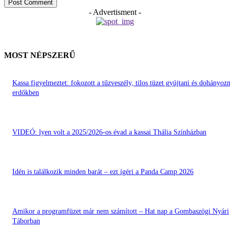
- Advertisment -
MOST NÉPSZERŰ
Kassa figyelmeztet: fokozott a tűzveszély, tilos tüzet gyújtani és dohányozn
erdőkben
VIDEÓ: lyen volt a 2025/2026-os évad a kassai Thália Színházban
Idén is találkozik minden barát – ezt ígéri a Panda Camp 2026
Amikor a programfüzet már nem számított – Hat nap a Gombaszögi Nyári
Táborban