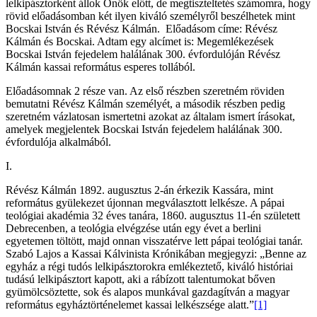
lelkipásztorként állok Önök előtt, de megtiszteltetés számomra, hogy
rövid előadásomban két ilyen kiváló személyről beszélhetek mint
Bocskai István és Révész Kálmán. Előadásom címe: Révész
Kálmán és Bocskai. Adtam egy alcímet is: Megemlékezések
Bocskai István fejedelem halálának 300. évfordulóján Révész
Kálmán kassai református esperes tollából.
Előadásomnak 2 része van. Az első részben szeretném röviden
bemutatni Révész Kálmán személyét, a második részben pedig
szeretném vázlatosan ismertetni azokat az általam ismert írásokat,
amelyek megjelentek Bocskai István fejedelem halálának 300.
évfordulója alkalmából.
I.
Révész Kálmán 1892. augusztus 2-án érkezik Kassára, mint
református gyülekezet újonnan megválasztott lelkésze. A pápai
teológiai akadémia 32 éves tanára, 1860. augusztus 11-én született
Debrecenben, a teológia elvégzése után egy évet a berlini
egyetemen töltött, majd onnan visszatérve lett pápai teológiai tanár.
Szabó Lajos a Kassai Kálvinista Krónikában megjegyzi: „Benne az
egyház a régi tudós lelkipásztorokra emlékeztető, kiváló históriai
tudású lelkipásztort kapott, aki a rábízott talentumokat bőven
gyümölcsöztette, sok és alapos munkával gazdagítván a magyar
református egyháztörténelemet kassai lelkészsége alatt.”
[1]