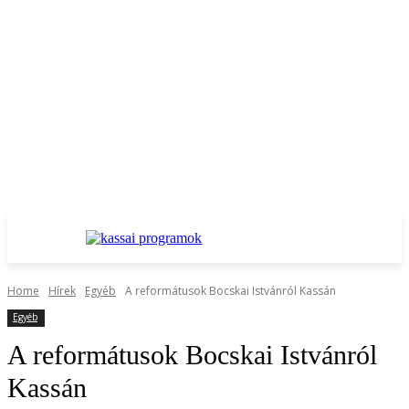
Home
Hírek
Egyéb
A reformátusok Bocskai Istvánról Kassán
Egyéb
A reformátusok Bocskai Istvánról
Kassán