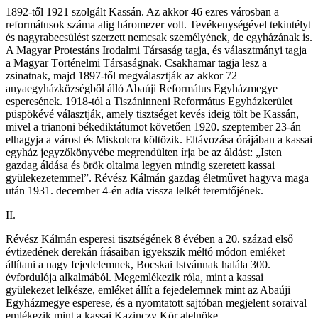
1892-től 1921 szolgált Kassán. Az akkor 46 ezres városban a
reformátusok száma alig háromezer volt. Tevékenységével tekintélyt
és nagyrabecsülést szerzett nemcsak személyének, de egyházának is.
A Magyar Protestáns Irodalmi Társaság tagja, és választmányi tagja
a Magyar Történelmi Társaságnak. Csakhamar tagja lesz a
zsinatnak, majd 1897-től megválasztják az akkor 72
anyaegyházközségből álló Abaúji Református Egyházmegye
esperesének. 1918-tól a Tiszáninneni Református Egyházkerület
püspökévé választják, amely tisztséget kevés ideig tölt be Kassán,
mivel a trianoni békediktátumot követően 1920. szeptember 23-án
elhagyja a várost és Miskolcra költözik. Eltávozása órájában a kassai
egyház jegyzőkönyvébe megrendülten írja be az áldást: „Isten
gazdag áldása és örök oltalma legyen mindig szeretett kassai
gyülekezetemmel”. Révész Kálmán gazdag életművet hagyva maga
után 1931. december 4-én adta vissza lelkét teremtőjének.
II.
Révész Kálmán esperesi tisztségének 8 évében a 20. század első
évtizedének derekán írásaiban igyekszik méltó módon emléket
állítani a nagy fejedelemnek, Bocskai Istvánnak halála 300.
évfordulója alkalmából. Megemlékezik róla, mint a kassai
gyülekezet lelkésze, emléket állít a fejedelemnek mint az Abaúji
Egyházmegye esperese, és a nyomtatott sajtóban megjelent soraival
emlékezik mint a kassai Kazinczy Kör alelnöke.