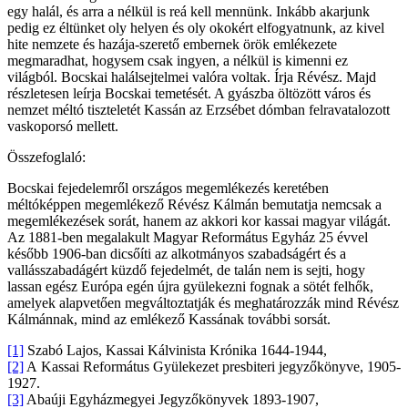
egy halál, és arra a nélkül is reá kell mennünk. Inkább akarjunk
pedig ez éltünket oly helyen és oly okokért elfogyatnunk, az kivel
hite nemzete és hazája-szerető embernek örök emlékezete
megmaradhat, hogysem csak ingyen, a nélkül is kimenni ez
világból. Bocskai halálsejtelmei valóra voltak. Írja Révész. Majd
részletesen leírja Bocskai temetését. A gyászba öltözött város és
nemzet méltó tiszteletét Kassán az Erzsébet dómban felravatalozott
vaskoporsó mellett.
Összefoglaló:
Bocskai fejedelemről országos megemlékezés keretében
méltóképpen megemlékező Révész Kálmán bemutatja nemcsak a
megemlékezések sorát, hanem az akkori kor kassai magyar világát.
Az 1881-ben megalakult Magyar Református Egyház 25 évvel
később 1906-ban dicsőíti az alkotmányos szabadságért és a
vallásszabadágért küzdő fejedelmét, de talán nem is sejti, hogy
lassan egész Európa egén újra gyülekezni fognak a sötét felhők,
amelyek alapvetően megváltoztatják és meghatározzák mind Révész
Kálmánnak, mind az emlékező Kassának további sorsát.
[1]
Szabó Lajos, Kassai Kálvinista Krónika 1644-1944,
[2]
A Kassai Református Gyülekezet presbiteri jegyzőkönyve, 1905-
1927.
[3]
Abaúji Egyházmegyei Jegyzőkönyvek 1893-1907,