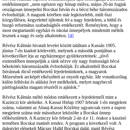
emlékünnepet: „nem egészen egy hónap múlva, május 20-án fogjuk
országosan ünnepelni Bocskai István és a bécsi béke háromszázados
évfordulóját. A magunk körében már legközelebb, múlt őszi
közgyűlésen, kegyelettel újítottuk fel a nagy fejedelem, a hithű és
buzgó református szabadsághős emlékezetét. Reménylem, hogy a
most megtartandó egyházi és iskolai ünnepélyek mindenütt méltók
lesznek a nagy és szép alkalomhoz.
[4]
Révész Kálmán hivatali levelei között találtam a Kassán 1905.
június 7-én kiadott körlevelét, melynek a második pontjában a
következőket írja az egyházmegye gyülekezeteinek: „jövő
esztendőben ünnepeljük a ránk nézve oly nagy fontosságú bécsi
békekötés háromszázadik évfordulóját. Et alkalomból Bocskai
Istvánnak dicső emlékezetű fejedelmünknek, a magyarok
Mózesének arcképét elkészítteti az enyedi egyház. Ide vonatkozólag
külön felhívási és aláírási ívet mellékelek, melyet nagybecsű
pártfogásukba magam részéről is ajánlok.”
Révész Kálmán méltó módon emlékezett a fejedelemről mint a
Kazinczi kör alelnöke. A Kassai Hirlap 1907 február 1-én megjelent
száma, valamint az Abauj-Kassai Közlöny ugyancsak ezen a napon
megjelent száma már másodszor leközölte a Bocskai ünnep
előkészületeit. A Kazinczy kör február 2-án d.e 11. órakor a kaszinó
termében Bocskai matinét rendez. A program a következő volt: A
dalegylet elénekeli Mácsay Halld Bocskai dalát, majd Révész