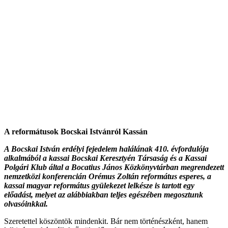
A reform
á
tusok Bocskai Istvánról Kassán
A Bocskai István erdélyi fejedelem halálának 410. évfordulója
alkalmából a kassai Bocskai Keresztyén Társaság és a Kassai
Polgári Klub által a Bocatius János Közkönyvtárban megrendezett
nemzetközi konferencián Orémus Zoltán református esperes, a
kassai magyar református gyülekezet lelkésze is tartott egy
előadást, melyet az alábbiakban teljes egészében megosztunk
olvasóinkkal.
Szeretettel köszöntök mindenkit. Bár nem történészként, hanem