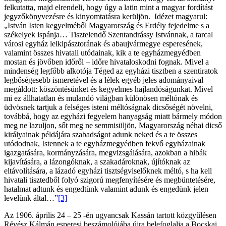
felkutatta, majd elrendeli, hogy úgy a latin mint a magyar fordítást
jegyzőkönyvezésre és kinyomtatásra kerüljön. Idézet magyarul:
„István Isten kegyelméből Magyarország és Erdély fejedelme s a
székelyek ispánja… Tisztelendő Szentandrássy Istvánnak, a tarcal
városi egyház lelkipásztorának és abaujvármegye esperesének,
valamint összes hivatali utódainak, kik a te egyházmegyédben
mostan és jövőben időről – időre hivataloskodni fognak. Mivel a
mindenség legfőbb alkotója Téged az egyházi tisztben a szentiratok
legbőségesebb ismeretével és a lélek egyéb jeles adományaival
megáldott: köszöntésünket és kegyelmes hajlandóságunkat. Mivel
mi ez állhatatlan és mulandó világban különösen méltónak és
üdvösnek tartjuk a felséges isteni méltóságnak dicsőségét növelni,
továbbá, hogy az egyházi fegyelem hanyagság miatt bármely módon
meg ne lazuljon, sőt meg ne semmisüljön, Magyarország néhai dicső
királyainak példájára szabadságot adunk neked és a te összes
utódodnak, Istennek a te egyházmegyédben fekvő egyházainak
igazgatására, kormányzására, megvizsgálására, azokban a hibák
kijavítására, a lázongóknak, a szakadároknak, újítóknak az
eltávolítására, a lázadó egyházi tisztségviselőknek méltó, s ha kell
hivatali tisztedből folyó szigorú megfenyítésére és megbüntetésére,
hatalmat adtunk és engedtünk valamint adunk és engedünk jelen
levelünk által…”
[3]
Az 1906. április 24 – 25 -én ugyancsak Kassán tartott közgyűlésen
Révész Kálmán esperesi beszámolójába újra belefoglalja a Bocskai