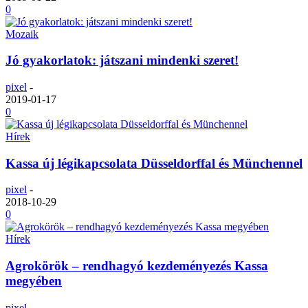
0
Mozaik
Jó gyakorlatok: játszani mindenki szeret!
pixel
-
2019-01-17
0
Hírek
Kassa új légikapcsolata Düsseldorffal és Münchennel
pixel
-
2018-10-29
0
Hírek
Agrokörök – rendhagyó kezdeményezés Kassa
megyében
pixel
-