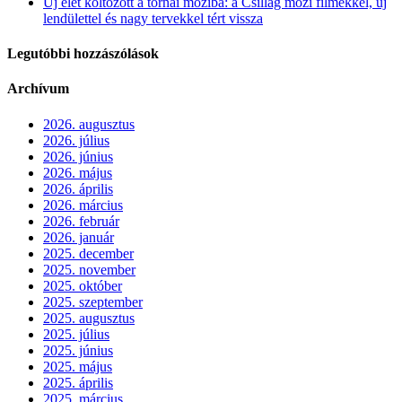
Új élet költözött a tornai moziba: a Csillag mozi filmekkel, új
lendülettel és nagy tervekkel tért vissza
Legutóbbi hozzászólások
Archívum
2026. augusztus
2026. július
2026. június
2026. május
2026. április
2026. március
2026. február
2026. január
2025. december
2025. november
2025. október
2025. szeptember
2025. augusztus
2025. július
2025. június
2025. május
2025. április
2025. március