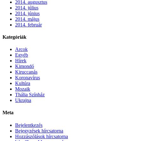
2014. augusztus
2014. július
2014. június
2014. május
2014. február
Kategóriák
Arcok
Egyéb
Hírek
Kimondó
Kiruccanás
Koronavírus
Kultúra
Mozaik
Thália Színház
Ukrajna
Meta
Bejelentkezés
Bejegyzések hírcsatorna
Hozzászólások hírcsatorna