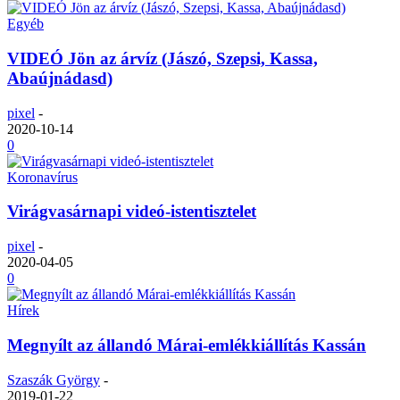
Egyéb
VIDEÓ Jön az árvíz (Jászó, Szepsi, Kassa,
Abaújnádasd)
pixel
-
2020-10-14
0
Koronavírus
Virágvasárnapi videó-istentisztelet
pixel
-
2020-04-05
0
Hírek
Megnyílt az állandó Márai-emlékkiállítás Kassán
Szaszák György
-
2019-01-22