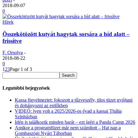
2018-09-07
0
Hírek
Összekötözött kutyát hagytak sorsára a híd alatt –
frissítve
F. Orsolya
-
2018-08-22
0
1
2
3
Page 1 of 3
Legutóbbi bejegyzések
Kassa figyelmeztet: fokozott a tűzveszély, tilos tüzet gyújtani
és dohányozni az erdőkben
VIDEÓ: lyen volt a 2025/2026-os évad a kassai Thália
Színházban
Idén is találkozik minden barát – ezt ígéri a Panda Camp 2026
Amikor a programfüzet már nem számított – Hat nap a
Gombaszögi Nyári Táborban