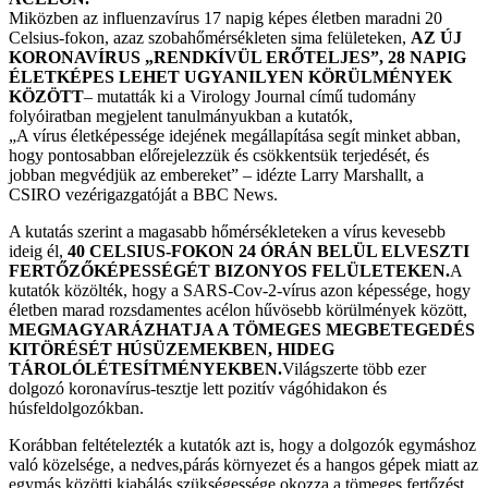
Miközben az influenzavírus 17 napig képes életben maradni 20
Celsius-fokon, azaz szobahőmérsékleten sima felületeken,
AZ ÚJ
KORONAVÍRUS „RENDKÍVÜL ERŐTELJES”, 28 NAPIG
ÉLETKÉPES LEHET UGYANILYEN KÖRÜLMÉNYEK
KÖZÖTT
– mutatták ki a Virology Journal című tudomány
folyóiratban megjelent tanulmányukban a kutatók,
„A vírus életképessége idejének megállapítása segít minket abban,
hogy pontosabban előrejelezzük és csökkentsük terjedését, és
jobban megvédjük az embereket” – idézte Larry Marshallt, a
CSIRO vezérigazgatóját a BBC News.
A kutatás szerint a magasabb hőmérsékleteken a vírus kevesebb
ideig él,
40 CELSIUS-FOKON 24 ÓRÁN BELÜL ELVESZTI
FERTŐZŐKÉPESSÉGÉT BIZONYOS FELÜLETEKEN.
A
kutatók közölték, hogy a SARS-Cov-2-vírus azon képessége, hogy
életben marad rozsdamentes acélon hűvösebb körülmények között,
MEGMAGYARÁZHATJA A TÖMEGES MEGBETEGEDÉS
KITÖRÉSÉT HÚSÜZEMEKBEN, HIDEG
TÁROLÓLÉTESÍTMÉNYEKBEN.
Világszerte több ezer
dolgozó koronavírus-tesztje lett pozitív vágóhidakon és
húsfeldolgozókban.
Korábban feltételezték a kutatók azt is, hogy a dolgozók egymáshoz
való közelsége, a nedves,párás környezet és a hangos gépek miatt az
egymás közötti kiabálás szükségessége okozza a tömeges fertőzést