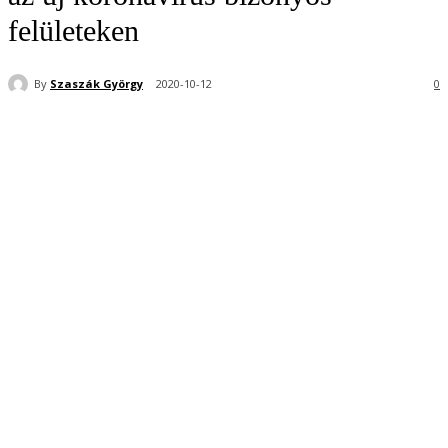
felületeken
By
Szaszák György
2020-10-12
0