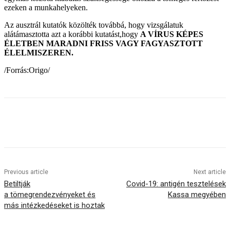
ezeken a munkahelyeken.
Az ausztrál kutatók közölték továbbá, hogy vizsgálatuk
alátámasztotta azt a korábbi kutatást,hogy
A VÍRUS KÉPES
ÉLETBEN MARADNI FRISS VAGY FAGYASZTOTT
ÉLELMISZEREN.
/Forrás:Origo/
Previous article
Next article
Betiltják
Covid-19: antigén tesztelések
a tömegrendezvényeket és
Kassa megyében
más intézkedéseket is hoztak