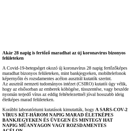
Akár 28 napig is fertőző maradhat az új koronavírus bizonyos
felületeken
A Covid-19-betegséget okozó új koronavírus 28 napig fertőzőképes
maradhat bizonyos felületeken, mint bankjegyeken, mobiltelefonok
képernyőin és rozsdamentes acélon ausztrál kutatók szerint.
Az ausztrál nemzeti tudományos intézet (CSIRO) kutatói úgy vélik,
hogy az elsősorban az emberek köhögése, tüsszentése, vagy beszéde
nyomán terjedő vírus az eddig feltételezettnél jóval hosszabb ideig
életképes marad felületeken.
Korábbi laboratóriumi kutatások kimutatták, hogy
A SARS-COV-2
VÍRUS KÉT-HÁROM NAPIG MARAD ÉLETKÉPES
BANKJEGYEKEN ÉS ÜVEGEN ÉS MINTEGY HAT
NAPIG MŰANYAGON VAGY ROZSDAMENTES
ACÉLON.