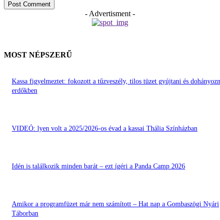
- Advertisment -
MOST NÉPSZERŰ
Kassa figyelmeztet: fokozott a tűzveszély, tilos tüzet gyújtani és dohányozn
erdőkben
VIDEÓ: lyen volt a 2025/2026-os évad a kassai Thália Színházban
Idén is találkozik minden barát – ezt ígéri a Panda Camp 2026
Amikor a programfüzet már nem számított – Hat nap a Gombaszögi Nyári
Táborban