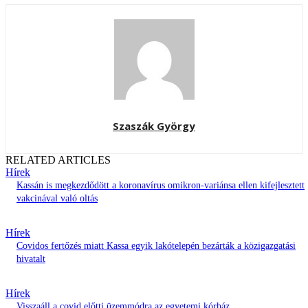
Szaszák György
RELATED ARTICLES
Hírek
Kassán is megkezdődött a koronavírus omikron-variánsa ellen kifejlesztett
vakcinával való oltás
Hírek
Covidos fertőzés miatt Kassa egyik lakótelepén bezárták a közigazgatási
hivatalt
Hírek
Visszaáll a covid előtti üzemmódra az egyetemi kórház