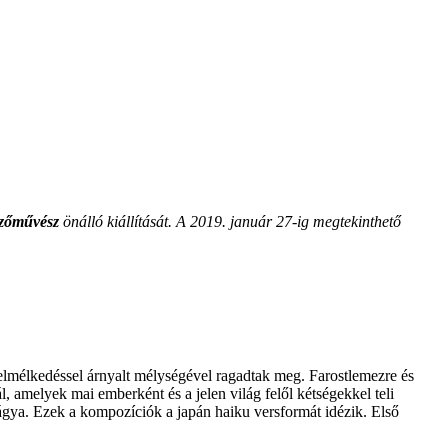
pzőművész
önálló kiállítását. A 2019. január 27-ig megtekinthető
 elmélkedéssel árnyalt mélységével ragadtak meg. Farostlemezre és
ál, amelyek mai emberként és a jelen világ felől kétségekkel teli
vágya. Ezek a kompozíciók a japán haiku versformát idézik. Első