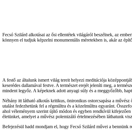
Fecsó Szilárd alkotásai az ősi ellentétek világáról beszélnek, az e
könnyen el tudjuk képzelni monumentális méretekben is, akár az épít
A festő az általunk ismert világ tereit helyezi meditációja középpontjá
keserédes dallamával festve. A természet erejét jeleníti meg, a termés
mindent legyőz. A képeknek adott anyagi súly és a meggyőzőbb, haptikus 
Néhány itt látható alkotás kritikus, önironikus ostorcsapása a művés
utalást fedezhetünk fel a régmúltra és a közelmúltra egyaránt. Össze
ahol véleményem szerint újító módon és egyben rendkívül kifejezően 
életünket, amelyet a művész polemizáló értelmezésében láthatunk visz
Befejezésül hadd mondjam el, hogy Fecsó Szilárd művei a bennünk rejlő