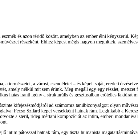
mberi eszmék és azon téridő között, amelyben az ember élni kényszerül.
őművészet részeként. Ehhez képest mégis nagyon meghittek, személyesek
ba, a természetet, a várost, csendéletet – és képeit saját, eredeti érzése
zetét, amely nélkül mit sem érünk. Meg-megáll egy-egy részlet, metszet fe
hatás iránti igény a strukturális és gesztusaiban erőteljes faktúrát mut
z őszinte kifejezésmódjáról ad számomra tanúbizonyságot: olyan művész
foglalva: Fecsó Szilárd képei versekként hatnak rám. Leginkább a Keres
ötvözte a steril, rideg mértani kompozíciót az intim, emberi mondani
ont.
 intim pátosszal hatnak rám, egy tiszta humanista magatartásmintával, 