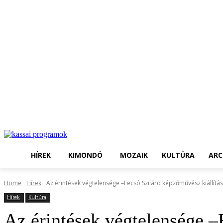
HÍREK
KIMONDÓ
MOZAIK
KULTÚRA
ARC
Home
Hírek
Az érintések végtelensége –Fecsó Szilárd képzőművész kiállítá
Hírek
Kultúra
Az érintések végtelensége –