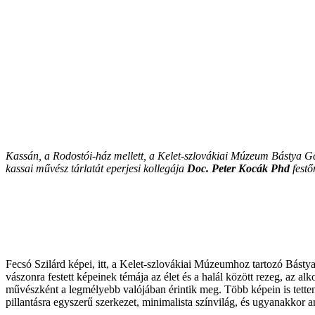
Kassán, a Rodostói-ház mellett, a Kelet-szlovákiai Múzeum Bástya G
kassai művész tárlatát eperjesi kollegája
Doc. Peter Kocák Phd
festő
Fecsó Szilárd képei, itt, a Kelet-szlovákiai Múzeumhoz tartozó Básty
vászonra festett képeinek témája az élet és a halál között rezeg, az alk
művészként a legmélyebb valójában érintik meg. Több képein is tetten
pillantásra egyszerű szerkezet, minimalista színvilág, és ugyanakkor a