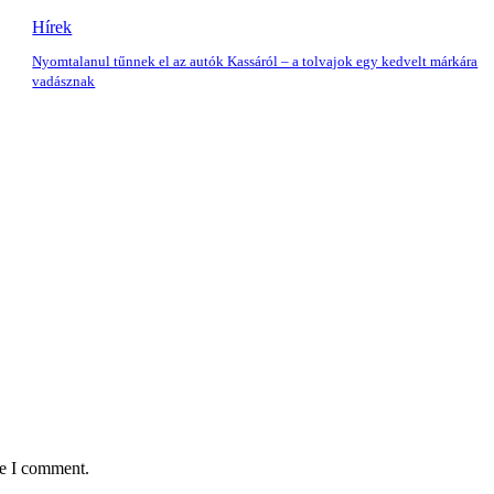
Hírek
Nyomtalanul tűnnek el az autók Kassáról – a tolvajok egy kedvelt márkára
vadásznak
me I comment.