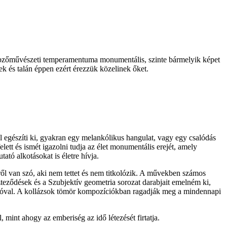
 Képzőművészeti temperamentuma monumentális, szinte bármelyik képet
 és talán éppen ezért érezzük közelinek őket.
ivel egészíti ki, gyakran egy melankólikus hangulat, vagy egy csalódás
lett és ismét igazolni tudja az élet monumentális erejét, amely
ató alkotásokat is életre hívja.
ről van szó, aki nem tettet és nem titkolózik. A művekben számos
zteződések és a Szubjektív geometria sorozat darabjait emelném ki,
valóval. A kollázsok tömör kompozíciókban ragadják meg a mindennapi
mint ahogy az emberiség az idő létezését firtatja.