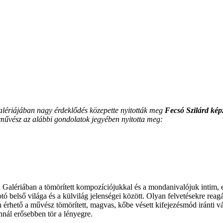
alériájában nagy érdeklődés közepette nyitották meg
Fecsó Szilárd ké
művész az alábbi gondolatok jegyében nyitotta meg:
a Galériában a tömörített kompozíciójukkal és a mondanivalójuk intim,
otó belső világa és a külvilág jelenségei között. Olyan felvetésekre reag
 érhető a művész tömörített, magvas, kőbe vésett kifejezésmód iránti 
nnál erősebben tör a lényegre.