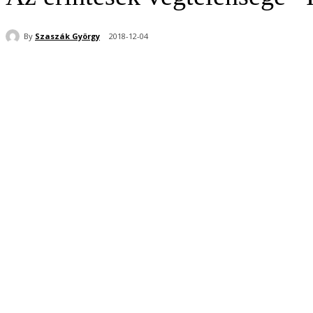
By
Szaszák György
2018-12-04
Share